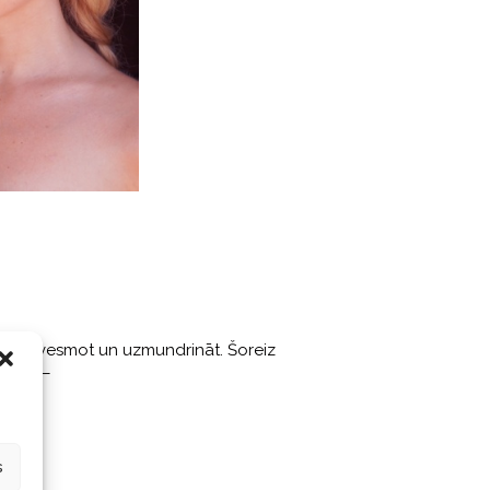
īt, iedvesmot un uzmundrināt. Šoreiz
immer –
s