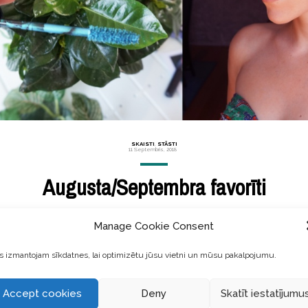
SKAISTI
,
STĀSTI
11 Septembris, 2018
Augusta/Septembra favorīti
s, jaunu domu, darbu un pārdomu laiks. Laiks sevi vairāk sasild
Manage Cookie Consent
roduktiem, kas dzīvei piešķir mazliet krāsas. Fonā klausos Hans Z
 izmantojam sīkdatnes, lai optimizētu jūsu vietni un mūsu pakalpojumu.
LASĪT TĀLĀK ...
Accept cookies
Deny
Skatīt iestatījumu