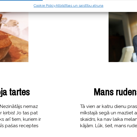
Cookie Policy
Atbildības un saistību atruna
ja tartes
Mans rudens
 Nezinātājs nemaz
Tā vien ar katru dienu prasā
 ķirbis! Jo tas pat
mīkstajā segā un mazliet a
s arī tiem, kuriem ir
skaidrs, ka nav laika melanh
šīs pašas receptes
kājām. Lūk, šeit, mans rude