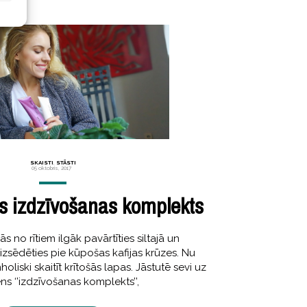
SKAISTI
,
STĀSTI
05 oktobris, 2017
 izdzīvošanas komplekts
s no rītiem ilgāk pavārtīties siltajā un
izsēdēties pie kūpošas kafijas krūzes. Nu
oliski skaitīt krītošās lapas. Jāstutē sevi uz
ns ‘’izdzīvošanas komplekts’’,