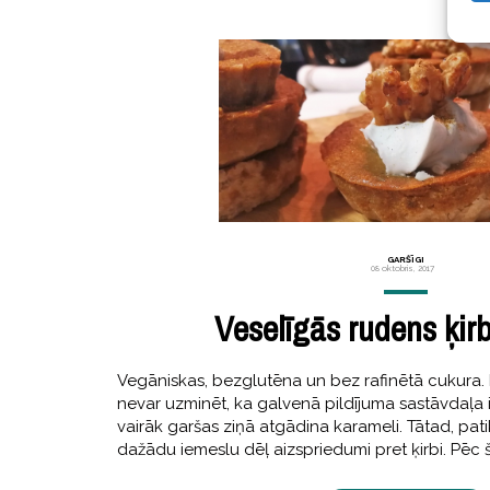
GARŠĪGI
08 oktobris, 2017
Veselīgās rudens ķirb
Vegāniskas, bezglutēna un bez rafinētā cukura.
nevar uzminēt, ka galvenā pildījuma sastāvdaļa ir
vairāk garšas ziņā atgādina karameli. Tātad, patik
dažādu iemeslu dēļ aizspriedumi pret ķirbi. Pēc 