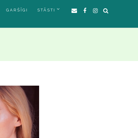
GARŠĪGI
STĀSTI