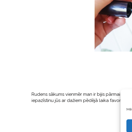
Rudens sākums vienmēr man ir bijis pārmaiņu laik
iepazīstinu jūs ar dažiem pēdējā laika favorīt p
Mēs