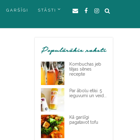
GARŠĪGI
STĀSTI
Populārākie raksti
Kombuchas jeb
tējas sēnes
recepte
Par ābolu etiķi. 5
ieguvumi un veid...
Kā garšīgi
pagatavot tofu