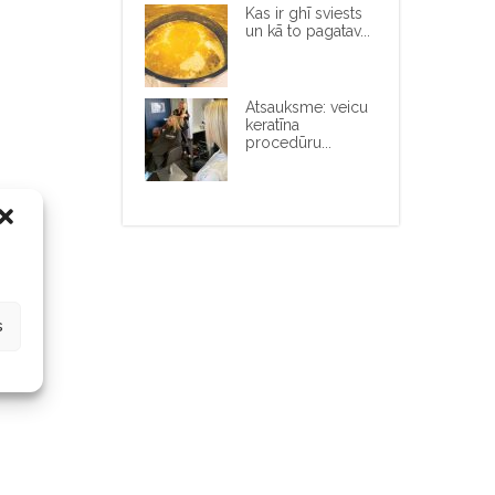
Kas ir ghī sviests
un kā to pagatav...
Atsauksme: veicu
keratīna
procedūru...
s