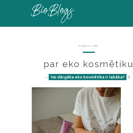
27 Augustss, 2019
par eko kosmētik
«
Vai dārgāka eko kosmētika ir labāka?
||