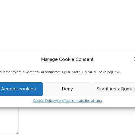
|
Manage Cookie Consent
 izmantojam sīkdatnes, lai optimizētu jūsu vietni un mūsu pakalpojumu.
Accept cookies
Deny
Skatīt iestatījumu
Cookie Policy
Atbildības un saistību atruna