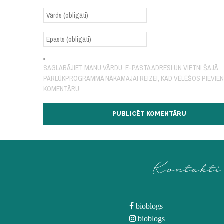
SAGLABĀJIET MANU VĀRDU, E-PASTA ADRESI UN VIETNI ŠAJĀ
PĀRLŪKPROGRAMMĀ NĀKAMAJAI REIZEI, KAD VĒLĒŠOS PIEVIE
KOMENTĀRU.
Kontakti
bioblogs
bioblogs