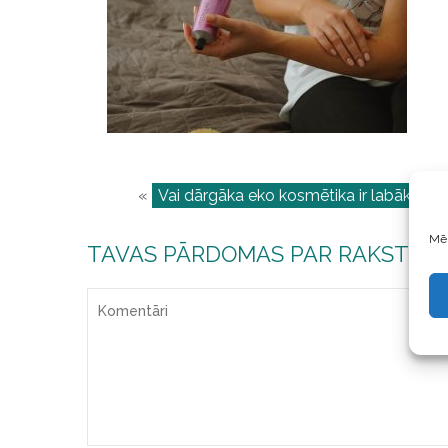
«
Vai dārgāka eko kosmētika ir labāka?
|
Mēs
TAVAS PĀRDOMAS PAR RAKSTU