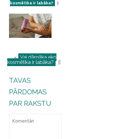
kosmētika ir labāka?
||
«
Vai dārgāka eko
kosmētika ir labāka?
||
TAVAS
PĀRDOMAS
PAR RAKSTU