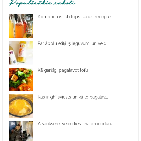
Populārākie raksti
Kombuchas jeb tējas sēnes recepte
Par ābolu etiķi. 5 ieguvumi un veid...
Kā garšīgi pagatavot tofu
Kas ir ghī sviests un kā to pagatav...
Atsauksme: veicu keratīna procedūru...