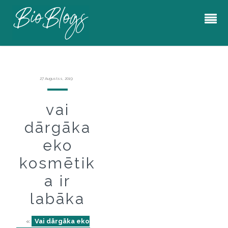
27 Augustss, 2019
vai
dārgāka
eko
kosmētik
a ir
labāka
«
Vai dārgāka eko