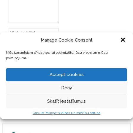
Manage Cookie Consent
Mēs izmantojam sīkdatnes, lai optimizētu jūsu vietni un mūsu
pakalpojumu.
SAGLABĀJIET MANU VĀRDU,
E-PASTA ADRESI UN VIETNI
ŠAJĀ PĀRLŪKPROGRAMMĀ
Accept cookies
NĀKAMAJAI REIZEI, KAD
VĒLĒŠOS PIEVIENOT
Deny
KOMENTĀRU.
Skatīt iestatījumus
Cookie Policy
Atbildības un saistību atruna