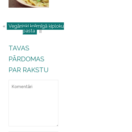
«
Vegāniski krēmīgā ķiploku
pasta
||
TAVAS
PĀRDOMAS
PAR RAKSTU