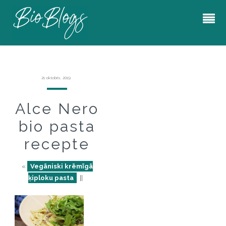
21 oktobris, 2019
Alce Nero
bio pasta
recepte
«
Vegāniski krēmīgā
ķiploku pasta
||