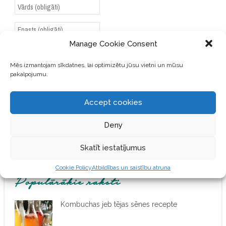
Manage Cookie Consent
SAGLABĀJIET MANU VĀRDU,
Mēs izmantojam sīkdatnes, lai optimizētu jūsu vietni un mūsu
E-PASTA ADRESI UN VIETNI
pakalpojumu.
ŠAJĀ PĀRLŪKPROGRAMMĀ
NĀKAMAJAI REIZEI, KAD
VĒLĒŠOS PIEVIENOT
Accept cookies
KOMENTĀRU.
Deny
Skatīt iestatījumus
Cookie Policy
Atbildības un saistību atruna
Populārākie raksti
Kombuchas jeb tējas sēnes recepte