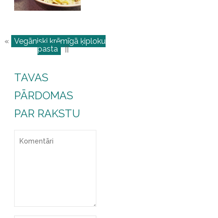
«
Vegāniski krēmīgā ķiploku
pasta
||
TAVAS
PĀRDOMAS
PAR RAKSTU