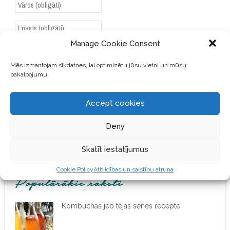
Manage Cookie Consent
SAGLABĀJIET MANU VĀRDU,
Mēs izmantojam sīkdatnes, lai optimizētu jūsu vietni un mūsu
E-PASTA ADRESI UN VIETNI
pakalpojumu.
ŠAJĀ PĀRLŪKPROGRAMMĀ
NĀKAMAJAI REIZEI, KAD
VĒLĒŠOS PIEVIENOT
Accept cookies
KOMENTĀRU.
Deny
Skatīt iestatījumus
Cookie Policy
Atbildības un saistību atruna
Populārākie raksti
Kombuchas jeb tējas sēnes recepte