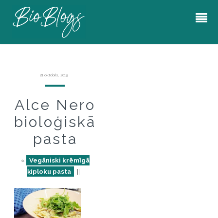
21 oktobris, 2019
Alce Nero
bioloģiskā
pasta
«
Vegāniski krēmīgā
ķiploku pasta
||