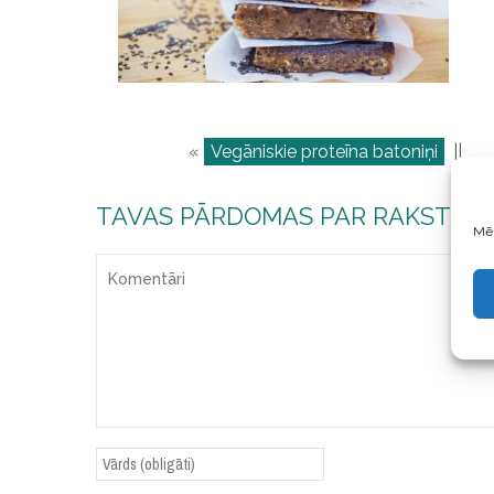
«
Vegāniskie proteīna batoniņi
||
TAVAS PĀRDOMAS PAR RAKSTU
Mēs