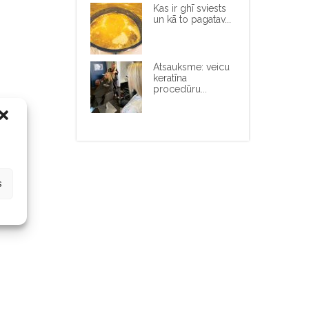
Kas ir ghī sviests
un kā to pagatav...
Atsauksme: veicu
keratīna
procedūru...
s