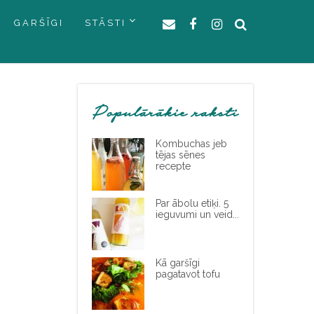
GARŠĪGI
STĀSTI
Populārākie raksti
Kombuchas jeb
tējas sēnes
recepte
Par ābolu etiķi. 5
ieguvumi un veid...
Kā garšīgi
pagatavot tofu