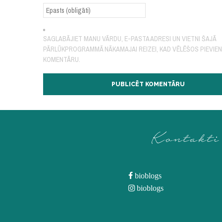
SAGLABĀJIET MANU VĀRDU, E-PASTA ADRESI UN VIETNI ŠAJĀ
PĀRLŪKPROGRAMMĀ NĀKAMAJAI REIZEI, KAD VĒLĒŠOS PIEVIE
KOMENTĀRU.
Kontakti
bioblogs
bioblogs