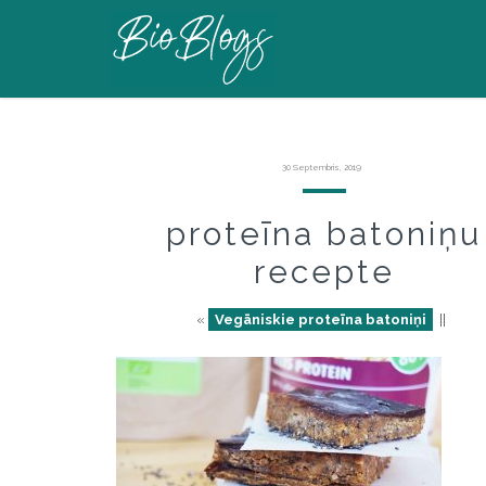
30 Septembris, 2019
proteīna batoniņu
recepte
«
Vegāniskie proteīna batoniņi
||