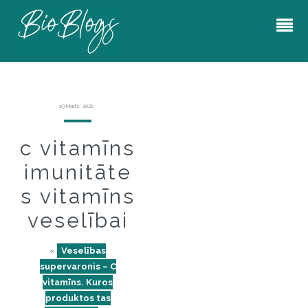
19 Marts, 2020
c vitamīns
imunitāte
s vitamīns
veselībai
«
Veselības
supervaronis – C
vitamīns. Kuros
produktos tas