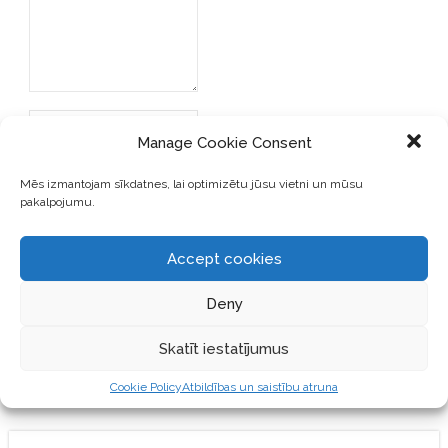
Manage Cookie Consent
Mēs izmantojam sīkdatnes, lai optimizētu jūsu vietni un mūsu
pakalpojumu.
SAGLABĀJIET MANU VĀRDU,
E-PASTA ADRESI UN VIETNI
Accept cookies
ŠAJĀ PĀRLŪKPROGRAMMĀ
NĀKAMAJAI REIZEI, KAD
Deny
VĒLĒŠOS PIEVIENOT
KOMENTĀRU.
Skatīt iestatījumus
Cookie Policy
Atbildības un saistību atruna