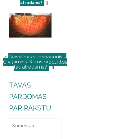
atrodams?
||
«
Veselības supervaronis –
C vitamīns. Kuros produktos
tas atrodams?
||
TAVAS
PĀRDOMAS
PAR RAKSTU