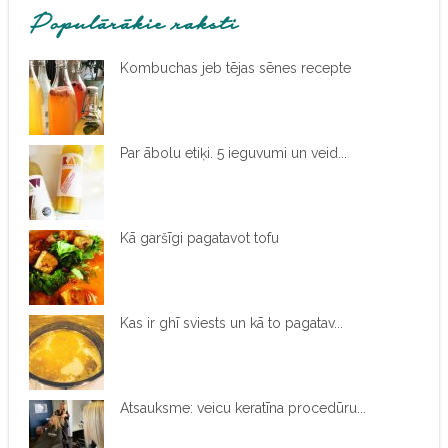
Populārākie raksti
Kombuchas jeb tējas sēnes recepte
Par ābolu etiķi. 5 ieguvumi un veid...
Kā garšīgi pagatavot tofu
Kas ir ghī sviests un kā to pagatav...
Atsauksme: veicu keratīna procedūru...