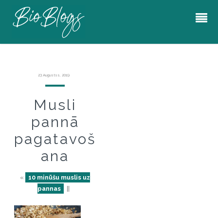
23 Augustss, 2019
Musli
pannā
pagatavoš
ana
«
10 minūšu muslis uz
pannas
||