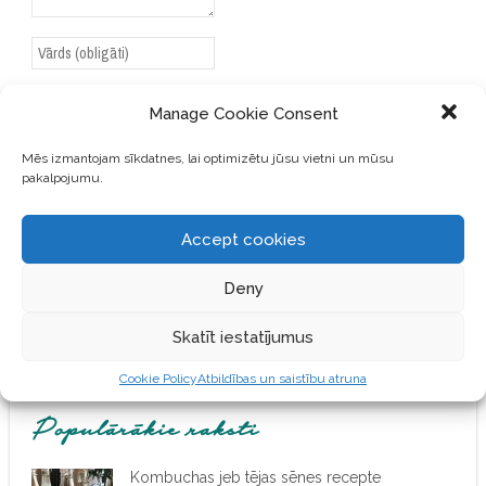
Manage Cookie Consent
Mēs izmantojam sīkdatnes, lai optimizētu jūsu vietni un mūsu
SAGLABĀJIET MANU VĀRDU,
pakalpojumu.
E-PASTA ADRESI UN VIETNI
ŠAJĀ PĀRLŪKPROGRAMMĀ
NĀKAMAJAI REIZEI, KAD
Accept cookies
VĒLĒŠOS PIEVIENOT
KOMENTĀRU.
Deny
Skatīt iestatījumus
Cookie Policy
Atbildības un saistību atruna
Populārākie raksti
Kombuchas jeb tējas sēnes recepte