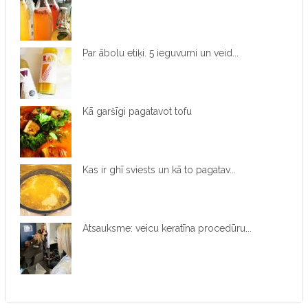
Par ābolu etiķi. 5 ieguvumi un veid...
Kā garšīgi pagatavot tofu
Kas ir ghī sviests un kā to pagatav...
Atsauksme: veicu keratīna procedūru...