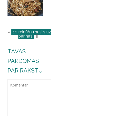
«
10 minūšu muslis uz
pannas
||
TAVAS
PĀRDOMAS
PAR RAKSTU