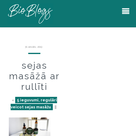
30 Janvāris, 2019
sejas
masāžā ar
rullīti
«
5 ieguvumi, regulāri
veicot sejas masāžu
||