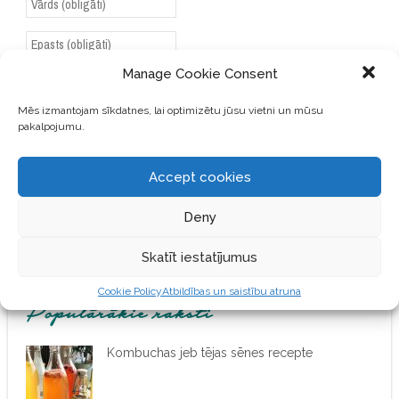
Manage Cookie Consent
SAGLABĀJIET MANU VĀRDU,
E-PASTA ADRESI UN VIETNI
Mēs izmantojam sīkdatnes, lai optimizētu jūsu vietni un mūsu
pakalpojumu.
ŠAJĀ PĀRLŪKPROGRAMMĀ
NĀKAMAJAI REIZEI, KAD
VĒLĒŠOS PIEVIENOT
Accept cookies
KOMENTĀRU.
Deny
Skatīt iestatījumus
Cookie Policy
Atbildības un saistību atruna
Populārākie raksti
Kombuchas jeb tējas sēnes recepte