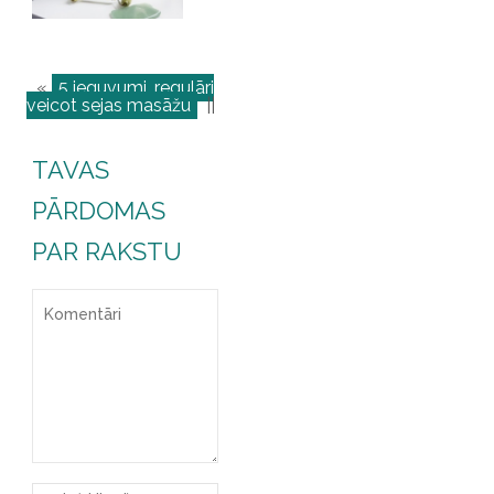
«
5 ieguvumi, regulāri
veicot sejas masāžu
||
TAVAS
PĀRDOMAS
PAR RAKSTU