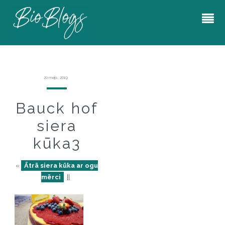
20 maijs, 2019
Bauck hof
siera
kūka3
«
Ātrā siera kūka ar ogu
mērci
||