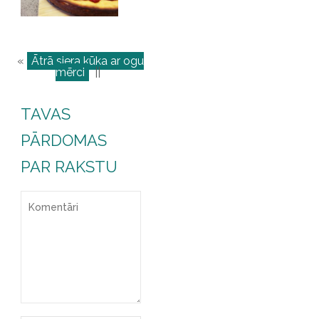
«
Ātrā siera kūka ar ogu
mērci
||
TAVAS
PĀRDOMAS
PAR RAKSTU