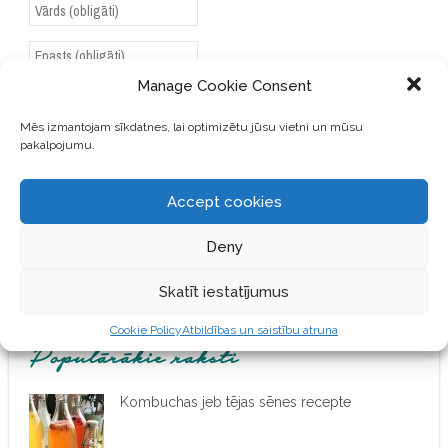
Manage Cookie Consent
SAGLABĀJIET MANU VĀRDU,
Mēs izmantojam sīkdatnes, lai optimizētu jūsu vietni un mūsu
E-PASTA ADRESI UN VIETNI
pakalpojumu.
ŠAJĀ PĀRLŪKPROGRAMMĀ
NĀKAMAJAI REIZEI, KAD
VĒLĒŠOS PIEVIENOT
Accept cookies
KOMENTĀRU.
Deny
Skatīt iestatījumus
Cookie Policy
Atbildības un saistību atruna
Populārākie raksti
Kombuchas jeb tējas sēnes recepte