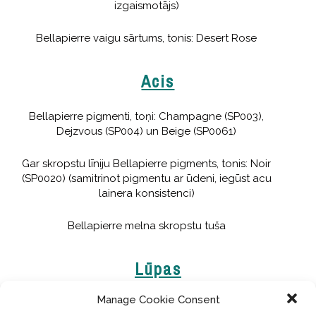
izgaismotājs)
Bellapierre vaigu sārtums, tonis: Desert Rose
Acis
Bellapierre pigmenti, toņi: Champagne (SP003),
Dejzvous (SP004) un Beige (SP0061)
Gar skropstu līniju Bellapierre pigments, tonis: Noir
(SP0020) (samitrinot pigmentu ar ūdeni, iegūst acu
lainera konsistenci)
Bellapierre melna skropstu tuša
Lūpas
Manage Cookie Consent
Bellapierre lūpu krāsa, tonis: Catwalk
JAUNUMS!