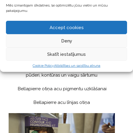
Mēs izmantojam sīkdatnes, lai optimizētu jūsu vietni un mūsu
Bellapierre lūpu spīdums, tonis: Chocolate cream
pakalpojumu.
Otas
Accept cookies
Deny
Bellapierre minerālu pūdera ota
Skatīt iestatījumus
Bellapierre vaigu sārtuma ota
Cookie Policy
Atbildības un saistību atruna
Bellapierre Kabuki ota, kas ideāli palīdz sapludināt
pūderi, kontūras un vaigu sārtumu
Bellapierre otiņa acu pigmentu uzklāšanai
Bellapierre acu līnijas otiņa