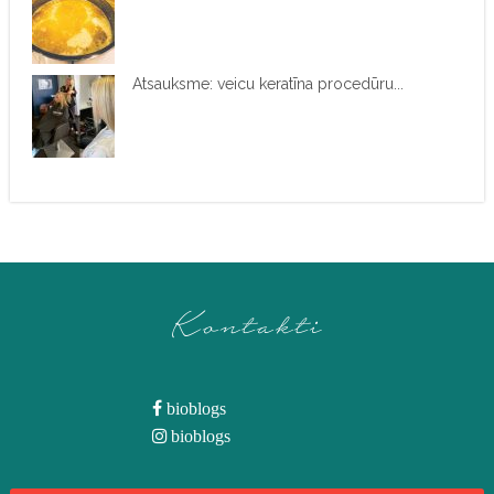
Atsauksme: veicu keratīna procedūru...
Kontakti
bioblogs
bioblogs