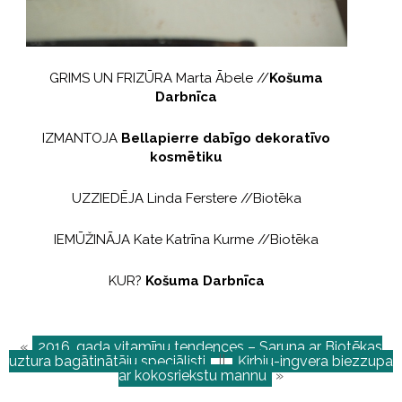
GRIMS UN FRIZŪRA Marta Ābele //
Košuma
Darbnīca
IZMANTOJA
Bellapierre dabīgo dekoratīvo
kosmētiku
UZZIEDĒJA Linda Ferstere //Biotēka
IEMŪŽINĀJA Kate Katrīna Kurme //Biotēka
KUR?
Košuma Darbnīca
«
2016. gada vitamīnu tendences – Saruna ar Biotēkas
uztura bagātinātāju speciālisti
||
Ķirbju-ingvera biezzupa
ar kokosriekstu mannu
»