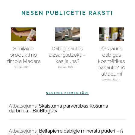
NESEN PUBLICĒTIE RAKSTI
8 mīļākie
Dabīgi saules
Kas jauns
produkti no
aizsarglīdzekļi –
dabīgās
zīmola Madara
kas jauns?
kosmētikas
pasaulē? 10
31 maijs, 2023
19 maijs, 2023
atradumi
09 Marts, 2023
NESENIE KOMENTĀRI
Atbalsojums:
Skaistuma pārvērtības Košuma
darbnīcā - BioBlogs.lv
Atbalsojums:
Bellapierre dabīgie minerālu pūderi – 5