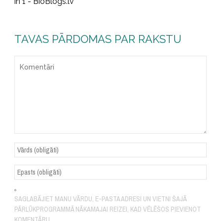
in 1 - BioBlogs.lv
TAVAS PĀRDOMAS PAR RAKSTU
SAGLABĀJIET MANU VĀRDU, E-PASTA ADRESI UN VIETNI ŠAJĀ
PĀRLŪKPROGRAMMĀ NĀKAMAJAI REIZEI, KAD VĒLĒŠOS PIEVIENOT
KOMENTĀRU.