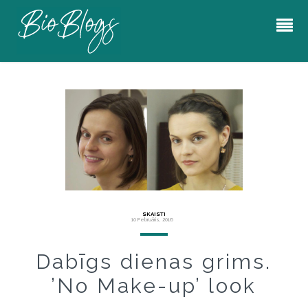
SKAISTI
10 Februāris, 2016
Dabīgs dienas grims.
’No Make-up’ look