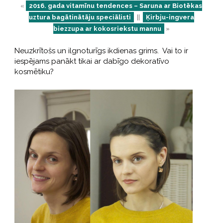
«
2016. gada vitamīnu tendences – Saruna ar Biotēkas
uztura bagātinātāju speciālisti
||
Ķirbju-ingvera
biezzupa ar kokosriekstu mannu
»
Neuzkrītošs un ilgnoturīgs ikdienas grims. Vai to ir
iespējams panākt tikai ar dabīgo dekoratīvo
kosmētiku?