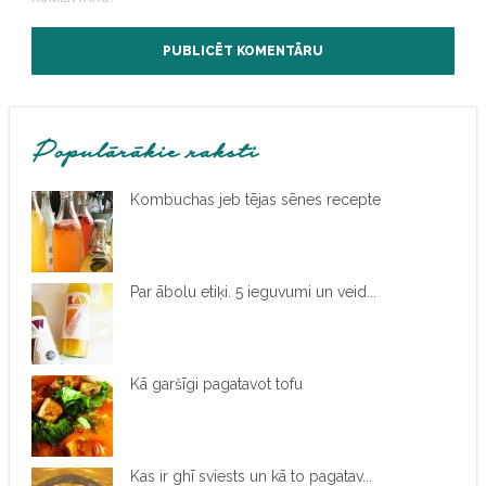
Populārākie raksti
Kombuchas jeb tējas sēnes recepte
Par ābolu etiķi. 5 ieguvumi un veid...
Kā garšīgi pagatavot tofu
Kas ir ghī sviests un kā to pagatav...