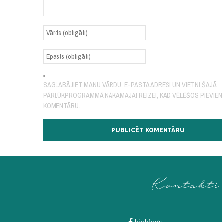
SAGLABĀJIET MANU VĀRDU, E-PASTA ADRESI UN VIETNI ŠAJĀ
PĀRLŪKPROGRAMMĀ NĀKAMAJAI REIZEI, KAD VĒLĒŠOS PIEVIE
KOMENTĀRU.
Kontakti
bioblogs