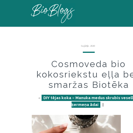
04 jūnijs, 2020
Cosmoveda bio
kokosriekstu eļļa b
smaržas Biotēka
«
DIY tējas koka – Manuka medus skrubis vesel
ķermeņa ādai
||