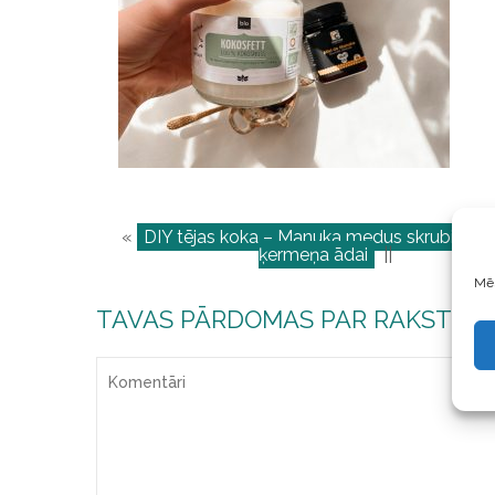
«
DIY tējas koka – Manuka medus skrubis ves
ķermeņa ādai
||
Mēs
TAVAS PĀRDOMAS PAR RAKSTU