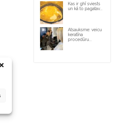
Kas ir ghī sviests
un kā to pagatav...
Atsauksme: veicu
keratīna
procedūru...
s