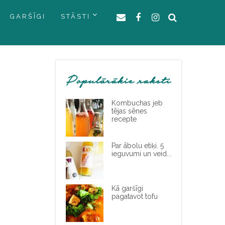
GARŠĪGI
STĀSTI
Populārākie raksti
Kombuchas jeb
tējas sēnes
recepte
Par ābolu etiķi. 5
ieguvumi un veid...
Kā garšīgi
pagatavot tofu