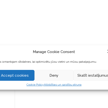
elīgai
Manage Cookie Consent
 izmantojam sīkdatnes, lai optimizētu jūsu vietni un mūsu pakalpojumu.
Accept cookies
Deny
Skatīt iestatījumu
Cookie Policy
Atbildības un saistību atruna