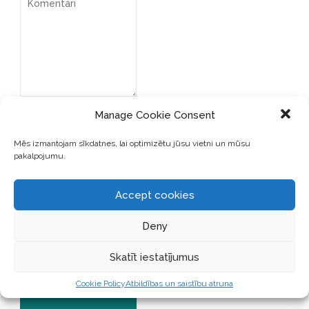
Manage Cookie Consent
Mēs izmantojam sīkdatnes, lai optimizētu jūsu vietni un mūsu
pakalpojumu.
SAGLABĀJIET MANU VĀRDU,
Accept cookies
E-PASTA ADRESI UN VIETNI
ŠAJĀ PĀRLŪKPROGRAMMĀ
Deny
NĀKAMAJAI REIZEI, KAD
VĒLĒŠOS PIEVIENOT
Skatīt iestatījumus
KOMENTĀRU.
Cookie Policy
Atbildības un saistību atruna