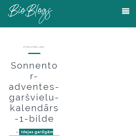
27 Novembris, 2020
Sonnento
r-
adventes-
garšvielu-
kalendārs
-1-bilde
«
Idejas garšīgām