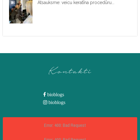
Atsauksme: veicu keratīna procedūru...
Kontakti
bioblogs
bioblogs
Error: 400: Bad Request
Error: 400: Bad Request