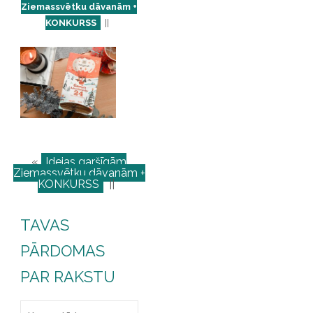
Ziemassvētku dāvanām +
KONKURSS
||
«
Idejas garšīgām
Ziemassvētku dāvanām +
KONKURSS
||
TAVAS
PĀRDOMAS
PAR RAKSTU