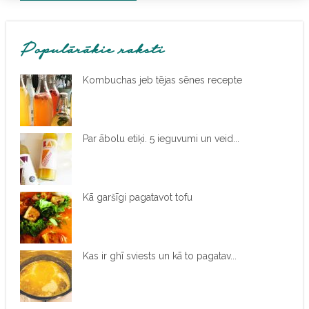
Populārākie raksti
Kombuchas jeb tējas sēnes recepte
Par ābolu etiķi. 5 ieguvumi un veid...
Kā garšīgi pagatavot tofu
Kas ir ghī sviests un kā to pagatav...