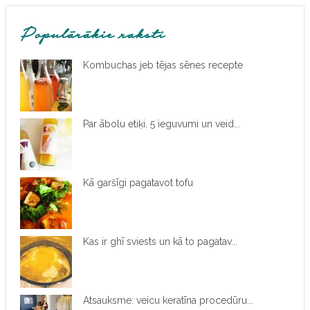
Populārākie raksti
Kombuchas jeb tējas sēnes recepte
Par ābolu etiķi. 5 ieguvumi un veid...
Kā garšīgi pagatavot tofu
Kas ir ghī sviests un kā to pagatav...
Atsauksme: veicu keratīna procedūru...