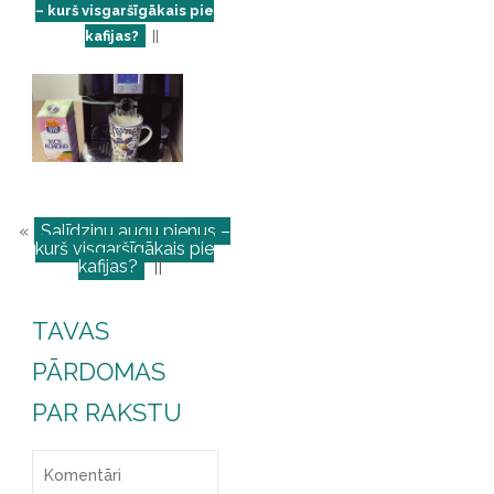
– kurš visgaršīgākais pie
kafijas?
||
«
Salīdzinu augu pienus –
kurš visgaršīgākais pie
kafijas?
||
TAVAS
PĀRDOMAS
PAR RAKSTU