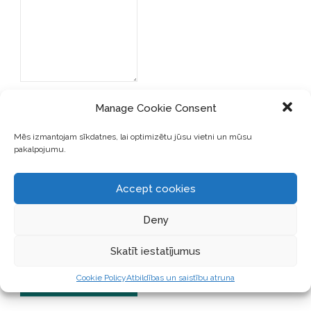
Manage Cookie Consent
Mēs izmantojam sīkdatnes, lai optimizētu jūsu vietni un mūsu
pakalpojumu.
SAGLABĀJIET MANU VĀRDU,
E-PASTA ADRESI UN VIETNI
Accept cookies
ŠAJĀ PĀRLŪKPROGRAMMĀ
NĀKAMAJAI REIZEI, KAD
Deny
VĒLĒŠOS PIEVIENOT
KOMENTĀRU.
Skatīt iestatījumus
Cookie Policy
Atbildības un saistību atruna