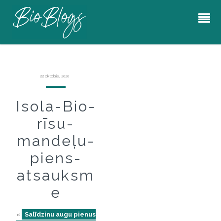
22 oktobris, 2020
Isola-Bio-
rīsu-
mandeļu-
piens-
atsauksm
e
«
Salīdzinu augu pienus