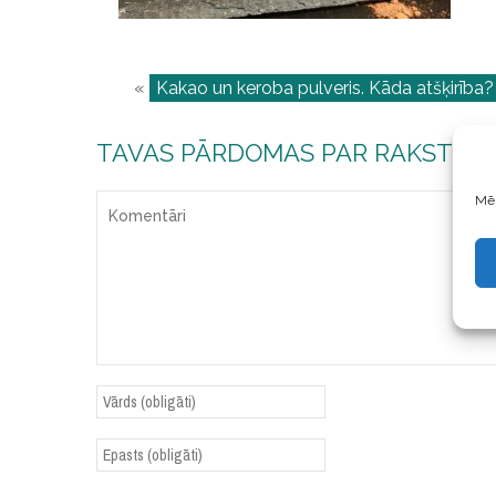
«
Kakao un keroba pulveris. Kāda atšķirība?
TAVAS PĀRDOMAS PAR RAKSTU
Mēs