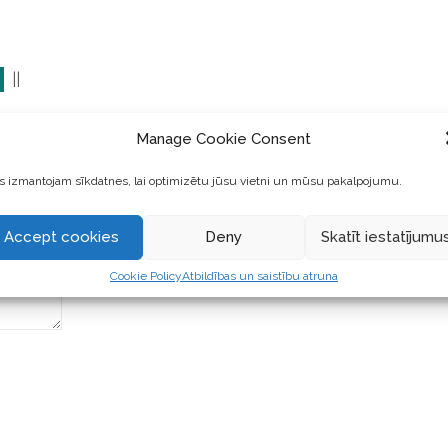
||
Manage Cookie Consent
 izmantojam sīkdatnes, lai optimizētu jūsu vietni un mūsu pakalpojumu.
Accept cookies
Deny
Skatīt iestatījumu
Cookie Policy
Atbildības un saistību atruna