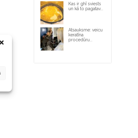
Kas ir ghī sviests
un kā to pagatav...
Atsauksme: veicu
keratīna
procedūru...
s