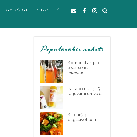
GARŠĪGI
STĀSTI
Populārākie raksti
Kombuchas jeb
tējas sēnes
recepte
Par ābolu etiķi. 5
ieguvumi un veid...
Kā garšīgi
pagatavot tofu