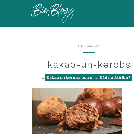
24 Novembris, 2020
kakao-un-kerobs
«
Kakao un keroba pulveris. Kāda atšķirība?