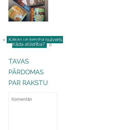
«
Kakao un keroba pulveris.
Kāda atšķirība?
||
TAVAS
PĀRDOMAS
PAR RAKSTU