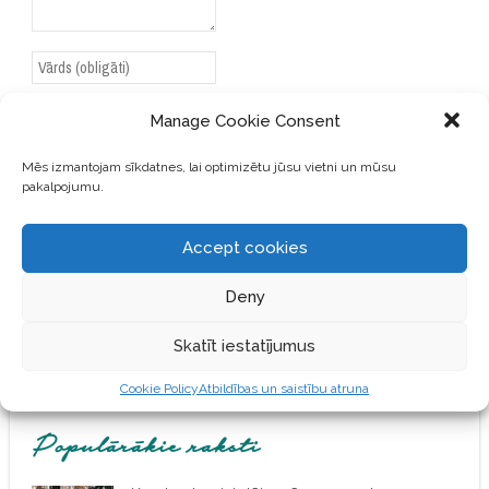
Manage Cookie Consent
Mēs izmantojam sīkdatnes, lai optimizētu jūsu vietni un mūsu
SAGLABĀJIET MANU VĀRDU,
pakalpojumu.
E-PASTA ADRESI UN VIETNI
ŠAJĀ PĀRLŪKPROGRAMMĀ
NĀKAMAJAI REIZEI, KAD
Accept cookies
VĒLĒŠOS PIEVIENOT
KOMENTĀRU.
Deny
Skatīt iestatījumus
Cookie Policy
Atbildības un saistību atruna
Populārākie raksti