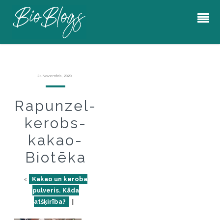
24 Novembris, 2020
Rapunzel-
kerobs-
kakao-
Biotēka
«
Kakao un keroba
pulveris. Kāda
atšķirība?
||