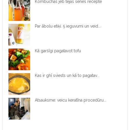
Kombuchas jeb tējas sēnes recepte
Par ābolu etiķi. 5 ieguvumi un veid...
Kā garšīgi pagatavot tofu
Kas ir ghī sviests un kā to pagatav...
Atsauksme: veicu keratīna procedūru...