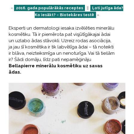
«
2016. gada populārākās receptes
||
Ļoti jutīga āda?
Ko iesākt? – Biotekāres testē
»
Eksperti un dermatologi iesaka izvēlēties minerālu
kosmētiku. Tā ir piemērota pat visjūtīgākajai ādai
un uzlabo ādas stāvokli. Uzreiz rodas asociācija,
ja jau šī kosmētika ir tik labvēlīga ādai – tā noteikti
ir blāva, neizteiksmīga un nenoturīga. Vai tā tiešām
ir? Šādi domāju, līdz pati nepamēģināju
Bellapierre minerālu kosmētiku uz savas
ādas.