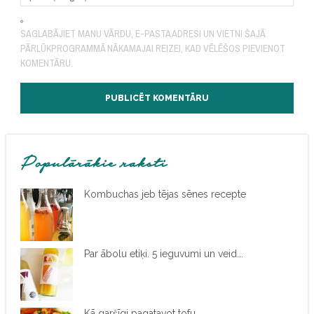
SAGLABĀJIET MANU VĀRDU, E-PASTA ADRESI UN VIETNI ŠAJĀ
PĀRLŪKPROGRAMMĀ NĀKAMAJAI REIZEI, KAD VĒLĒŠOS PIEVIENOT
KOMENTĀRU.
Populārākie raksti
Kombuchas jeb tējas sēnes recepte
Par ābolu etiķi. 5 ieguvumi un veid...
Kā garšīgi pagatavot tofu