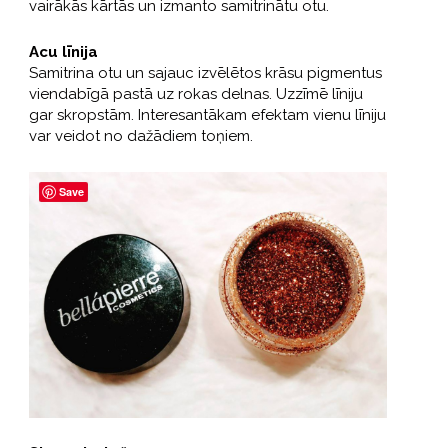
vairākās kārtās un izmanto samitrinātu otu.
Acu līnija
Samitrina otu un sajauc izvēlētos krāsu pigmentus
viendabīgā pastā uz rokas delnas. Uzzīmē līniju
gar skropstām. Interesantākam efektam vienu līniju
var veidot no dažādiem toņiem.
Save