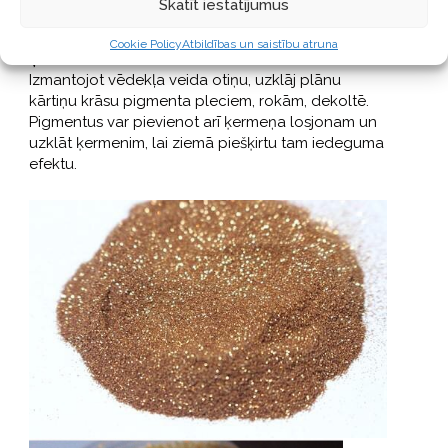
Skatīt iestatījumus
Cookie Policy
Atbildības un saistību atruna
Ķermenis
Izmantojot vēdekļa veida otiņu, uzklāj plānu
kārtiņu krāsu pigmenta pleciem, rokām, dekoltē.
Pigmentus var pievienot arī ķermeņa losjonam un
uzklāt ķermenim, lai ziemā piešķirtu tam iedeguma
efektu.