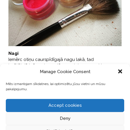
Nagi
Iemērc otiņu caurspīdīgajā nagu lakā, tad
izvēlētajā krāsu pigmentā un nolako nagus. Var
Manage Cookie Consent
izmantot arī krāsainās nagu lakas, iekrāsojot tās ar
pigmentiem.
Mēs izmantojam sīkdatnes, lai optimizētu jūsu vietni un mūsu
pakalpojumu.
Accept cookies
Deny