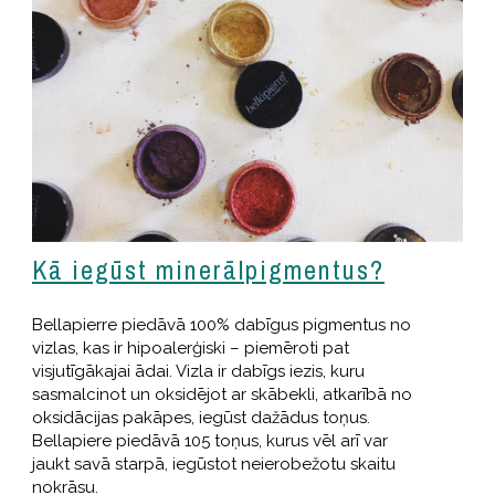
Kā iegūst minerālpigmentus?
Bellapierre piedāvā 100% dabīgus pigmentus no
vizlas, kas ir hipoalerģiski – piemēroti pat
visjutīgākajai ādai. Vizla ir dabīgs iezis, kuru
sasmalcinot un oksidējot ar skābekli, atkarībā no
oksidācijas pakāpes, iegūst dažādus toņus.
Bellapiere piedāvā 105 toņus, kurus vēl arī var
jaukt savā starpā, iegūstot neierobežotu skaitu
nokrāsu.