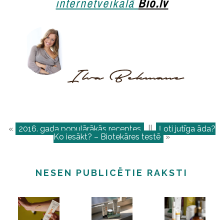
internetveikalā
Bio.lv
«
2016. gada populārākās receptes
||
Ļoti jutīga āda?
Ko iesākt? – Biotekāres testē
»
NESEN PUBLICĒTIE RAKSTI