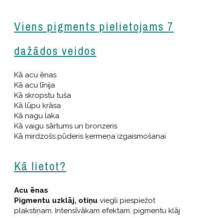
Viens pigments pielietojams 7
dažādos veidos
Kā acu ēnas
Kā acu līnija
Kā skropstu tuša
Kā lūpu krāsa
Kā nagu laka
Kā vaigu sārtums un bronzeris
Kā mirdzošs pūderis ķermeņa izgaismošanai
Kā lietot?
Acu ēnas
Pigmentu uzklāj, otiņu
viegli piespiežot
plakstiņam. Intensīvākam efektam, pigmentu klāj