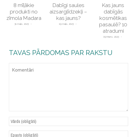
8 mīļākie
Dabīgi saules
Kas jauns
produkti no
aizsarglīdzekļi –
dabīgās
zīmola Madara
kas jauns?
kosmētikas
pasaulē? 10
31 maijs, 2023
19 maijs, 2023
atradumi
09 Marts, 2023
TAVAS PĀRDOMAS PAR RAKSTU