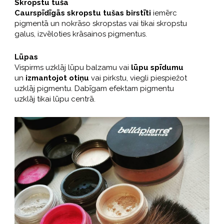
Skropstu tuša
Caurspīdīgās skropstu tušas birstīti
iemērc
pigmentā un nokrāso skropstas vai tikai skropstu
galus, izvēloties krāsainos pigmentus.
Lūpas
Vispirms uzklāj lūpu balzamu vai
lūpu spīdumu
un
izmantojot otiņu
vai pirkstu, viegli piespiežot
uzklāj pigmentu. Dabīgam efektam pigmentu
uzklāj tikai lūpu centrā.