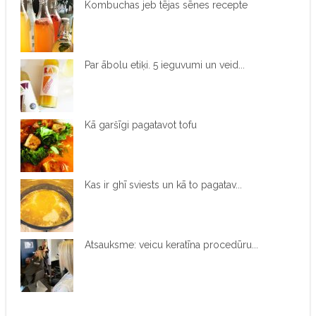
Kombuchas jeb tējas sēnes recepte
Par ābolu etiķi. 5 ieguvumi un veid...
Kā garšīgi pagatavot tofu
Kas ir ghī sviests un kā to pagatav...
Atsauksme: veicu keratīna procedūru...