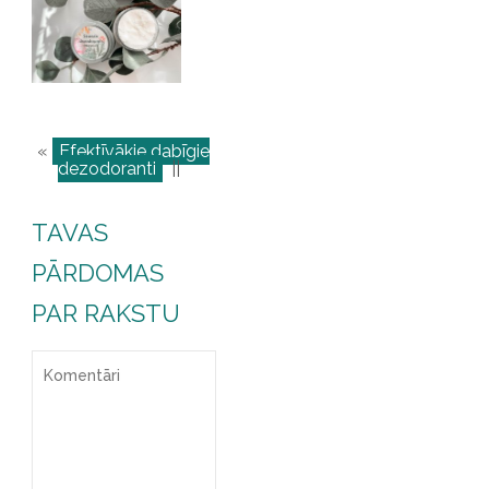
«
Efektīvākie dabīgie
dezodoranti
||
TAVAS
PĀRDOMAS
PAR RAKSTU