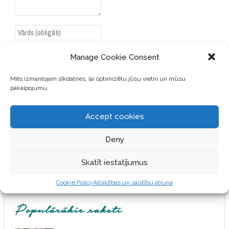
Manage Cookie Consent
Mēs izmantojam sīkdatnes, lai optimizētu jūsu vietni un mūsu
SAGLABĀJIET MANU VĀRDU,
pakalpojumu.
E-PASTA ADRESI UN VIETNI
ŠAJĀ PĀRLŪKPROGRAMMĀ
NĀKAMAJAI REIZEI, KAD
Accept cookies
VĒLĒŠOS PIEVIENOT
KOMENTĀRU.
Deny
Skatīt iestatījumus
Cookie Policy
Atbildības un saistību atruna
Populārākie raksti