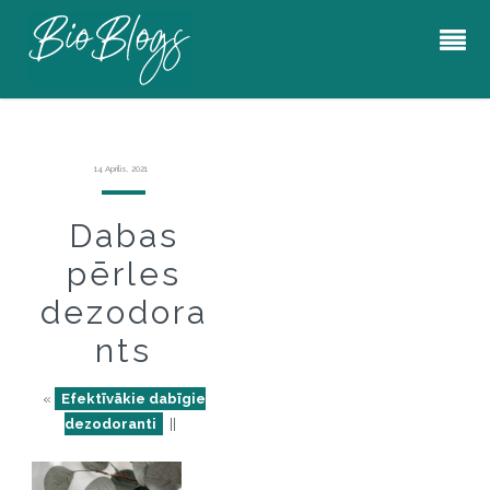
14 Aprīlis, 2021
Dabas
pērles
dezodora
nts
«
Efektīvākie dabīgie
dezodoranti
||