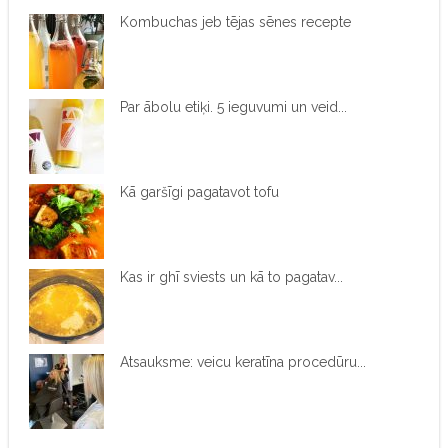
Kombuchas jeb tējas sēnes recepte
Par ābolu etiķi. 5 ieguvumi un veid...
Kā garšīgi pagatavot tofu
Kas ir ghī sviests un kā to pagatav...
Atsauksme: veicu keratīna procedūru...