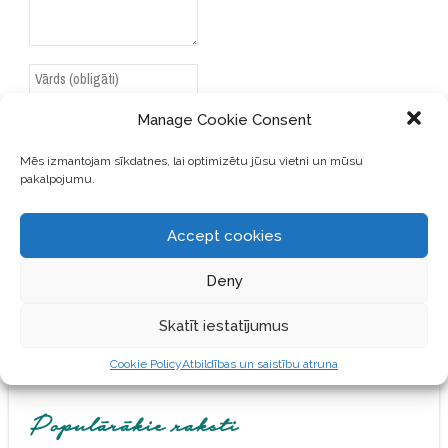
Manage Cookie Consent
Mēs izmantojam sīkdatnes, lai optimizētu jūsu vietni un mūsu
SAGLABĀJIET MANU VĀRDU,
pakalpojumu.
E-PASTA ADRESI UN VIETNI
ŠAJĀ PĀRLŪKPROGRAMMĀ
Accept cookies
NĀKAMAJAI REIZEI, KAD
VĒLĒŠOS PIEVIENOT
Deny
KOMENTĀRU.
Skatīt iestatījumus
Cookie Policy
Atbildības un saistību atruna
Populārākie raksti