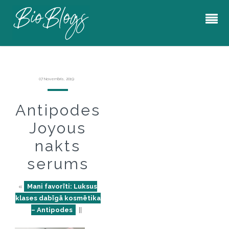
07 Novembris, 2019
Antipodes
Joyous
nakts
serums
«
Mani favorīti: Luksus
klases dabīgā kosmētika
– Antipodes
||