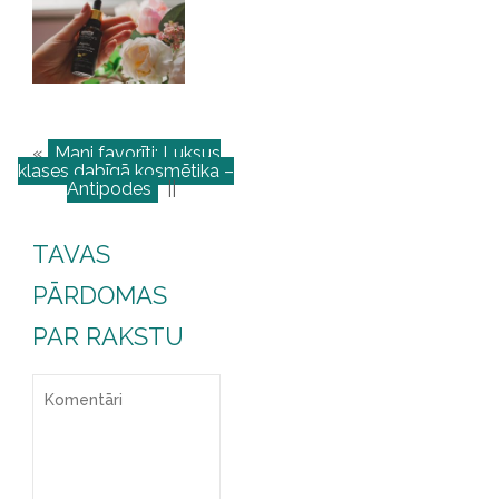
«
Mani favorīti: Luksus
klases dabīgā kosmētika –
Antipodes
||
TAVAS
PĀRDOMAS
PAR RAKSTU