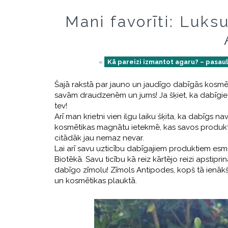
Mani favorīti: Luks
«
Kā pareizi izmantot agaru? – pasau
Šajā rakstā par jauno un jaudīgo dabīgās kosmē
savām draudzenēm un jums! Ja šķiet, ka dabīgie ko
tev!
Arī man krietni vien ilgu laiku šķita, ka dabīgs nav
kosmētikas magnātu ietekmē, kas savos produkto
citādāk jau nemaz nevar.
Lai arī savu uzticību dabīgajiem produktiem es
Biotēkā. Savu ticību kā reiz kārtējo reizi apstipr
dabīgo zīmolu! Zīmols Antipodes, kopš tā ienākšana
un kosmētikas plauktā.