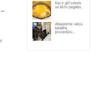
Kas ir ghī sviests
un kā to pagatav...
 –
Atsauksme: veicu
keratīna
procedūru...
ī