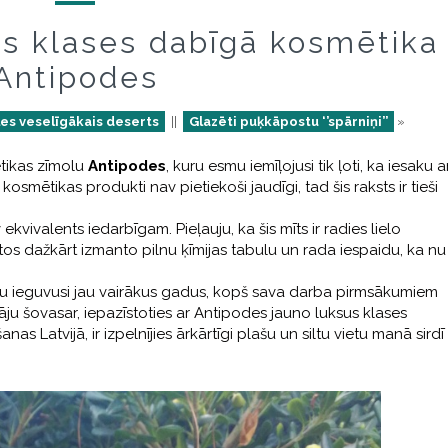
us klases dabīgā kosmētika
Antipodes
les veselīgākais deserts
||
Glazēti puķkāpostu ‘’spārniņi’’
»
tikas zīmolu
Antipodes
, kuru esmu iemīļojusi tik ļoti, ka iesaku ar
smētikas produkti nav pietiekoši jaudīgi, tad šis raksts ir tieši
 ekvivalents iedarbīgam. Pieļauju, ka šis mīts ir radies lielo
s dažkārt izmanto pilnu ķīmijas tabulu un rada iespaidu, ka nu
mu ieguvusi jau vairākus gadus, kopš sava darba pirmsākumiem
ināju šovasar, iepazīstoties ar Antipodes jauno luksus klases
s Latvijā, ir izpelnījies ārkārtīgi plašu un siltu vietu manā sirdī