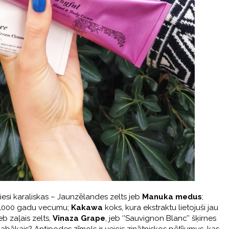
iesi karaliskas – Jaunzēlandes zelts jeb
Manuka medus
;
t 1000 gadu vecumu;
Kakawa
koks, kura ekstraktu lietojuši jau
eb zaļais zelts,
Vinaza Grape
, jeb ‘’Sauvignon Blanc’’ šķirnes