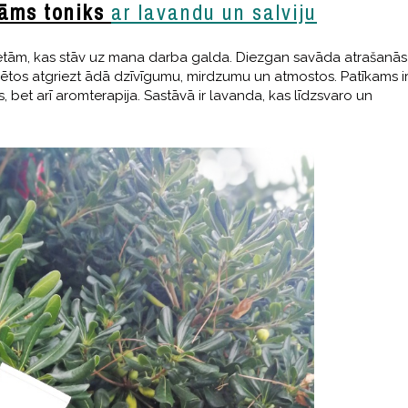
nāms toniks
ar lavandu un salviju
ietām, kas stāv uz mana darba galda. Diezgan savāda atrašanās
erētos atgriezt ādā dzīvīgumu, mirdzumu un atmostos. Patīkams i
 bet arī aromterapija. Sastāvā ir lavanda, kas līdzsvaro un