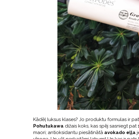
Kādēļ luksus klases? Jo produktu formulas ir pat
Pohutukawa
dižais koks, kas spēj sasniegt pa
maori; antioksidantu piesātinātā
avokado eļļa
j