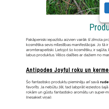
Produ
Pakāpeniski iepazīstu aizvien vairāk šī zīmola pr
kosmētika sevis mīlestības manifestācijai. Jo tā ir
aromterapeitiski. Lietojot šo kosmētiku, ir sajūta
labus produktus. Vēlos dalīties ar dažiem no mani
Antipodes Joyful roku un ķerm
Šo fantastisko produktu pieminēju arī savā
rude
favorīts. Ja nebūtu žēl, tad labprāt ieziestos ša
rokām un gūstu fantastisko aromātu un super-m
(nesakiet viņai).