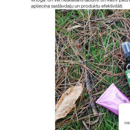
vīnoga. Un vēl neskaitāmi labumi! Un kas ir pats 
apliecina sastāvdaļu un produktu efektivitāti.
Mēs