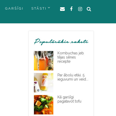
GARŠĪGI
STĀSTI
Populārākie raksti
Kombuchas jeb
tējas sēnes
recepte
Par ābolu etiķi. 5
ieguvumi un veid...
Kā garšīgi
pagatavot tofu