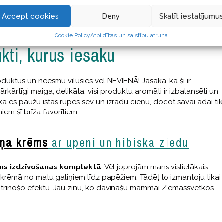
Accept cookies
Deny
Skatīt iestatījumu
Cookie Policy
Atbildības un saistību atruna
kti, kurus iesaku
oduktus un neesmu vīlusies vēl NEVIENĀ! Jāsaka, ka šī ir
 ārkārtīgi maiga, delikāta, visi produktu aromāti ir izbalansēti un
, ka es paužu īstas rūpes sev un izrādu cieņu, dodot savai ādai ti
em šī brīža favorītiem.
eņa krēms
ar upeni un hibiska ziedu
ns izdzīvošanas komplektā
. Vēl joprojām mans vislielākais
jā krēmā no matu galiņiem līdz papēžiem. Tādēļ to izmantoju tikai
itrinošo efektu. Jau zinu, ko dāvināšu mammai Ziemassvētkos