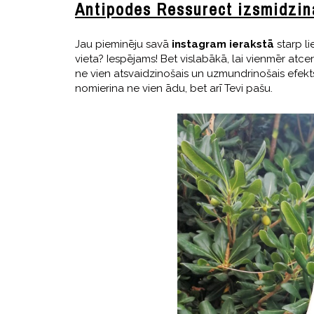
Antipodes Ressurect izsmidzi
Jau pieminēju savā
instagram ierakstā
starp l
vieta? Iespējams! Bet vislabākā, lai vienmēr atc
ne vien atsvaidzinošais un uzmundrinošais efekts,
nomierina ne vien ādu, bet arī Tevi pašu.