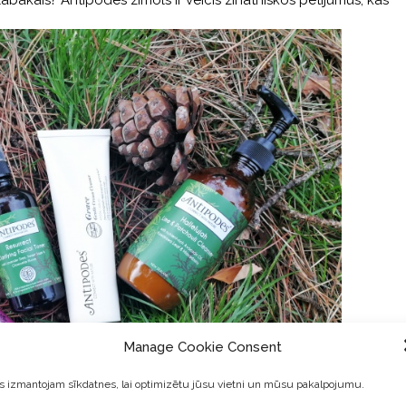
labākais? Antipodes zīmols ir veicis zinātniskos pētījumus, kas
Manage Cookie Consent
 izmantojam sīkdatnes, lai optimizētu jūsu vietni un mūsu pakalpojumu.