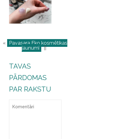
«
Pavasara Eko kosmētikas
jaunumi
||
TAVAS
PĀRDOMAS
PAR RAKSTU