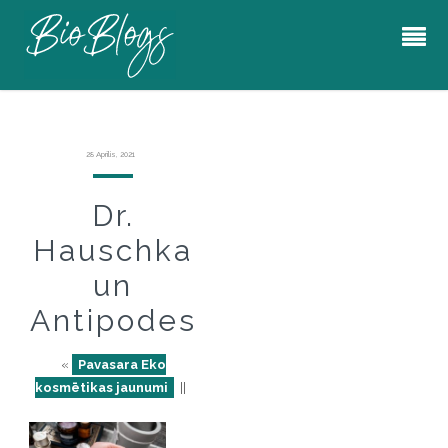
28 Aprīlis, 2021
Dr.
Hauschka
un
Antipodes
«
Pavasara Eko
kosmētikas jaunumi
||