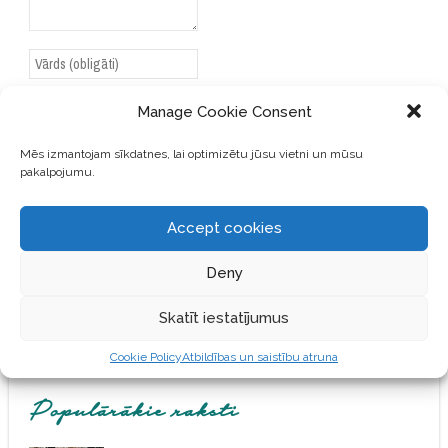
Manage Cookie Consent
Mēs izmantojam sīkdatnes, lai optimizētu jūsu vietni un mūsu
SAGLABĀJIET MANU VĀRDU,
pakalpojumu.
E-PASTA ADRESI UN VIETNI
ŠAJĀ PĀRLŪKPROGRAMMĀ
NĀKAMAJAI REIZEI, KAD
Accept cookies
VĒLĒŠOS PIEVIENOT
KOMENTĀRU.
Deny
Skatīt iestatījumus
Cookie Policy
Atbildības un saistību atruna
Populārākie raksti