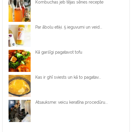
Kombuchas jeb tējas sēnes recepte
Par ābolu etiķi. 5 ieguvumi un veid...
Kā garšīgi pagatavot tofu
Kas ir ghī sviests un kā to pagatav...
Atsauksme: veicu keratīna procedūru...