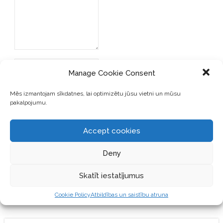
Manage Cookie Consent
Mēs izmantojam sīkdatnes, lai optimizētu jūsu vietni un mūsu
pakalpojumu.
SAGLABĀJIET MANU VĀRDU,
E-PASTA ADRESI UN VIETNI
Accept cookies
ŠAJĀ PĀRLŪKPROGRAMMĀ
NĀKAMAJAI REIZEI, KAD
Deny
VĒLĒŠOS PIEVIENOT
KOMENTĀRU.
Skatīt iestatījumus
Cookie Policy
Atbildības un saistību atruna