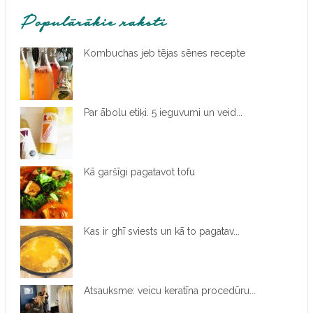
Populārākie raksti
Kombuchas jeb tējas sēnes recepte
Par ābolu etiķi. 5 ieguvumi un veid...
Kā garšīgi pagatavot tofu
Kas ir ghī sviests un kā to pagatav...
Atsauksme: veicu keratīna procedūru...