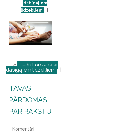
dabīgajiem
līdzekļiem
||
«
Pēdu kopšana ar
dabīgajiem līdzekļiem
||
TAVAS
PĀRDOMAS
PAR RAKSTU