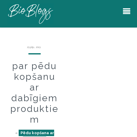
29 jūlijs, 2019
par pēdu
kopšanu
ar
dabīgiem
produktie
m
«
Pēdu kopšana ar