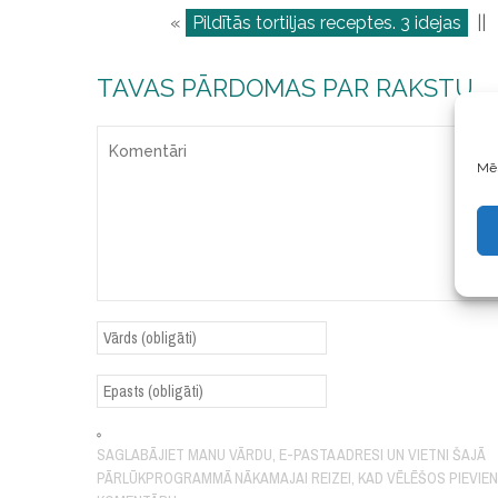
«
Pildītās tortiljas receptes. 3 idejas
||
TAVAS PĀRDOMAS PAR RAKSTU
Mēs
SAGLABĀJIET MANU VĀRDU, E-PASTA ADRESI UN VIETNI ŠAJĀ
PĀRLŪKPROGRAMMĀ NĀKAMAJAI REIZEI, KAD VĒLĒŠOS PIEVIE