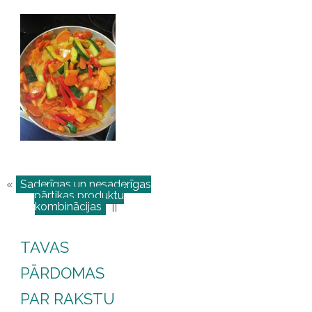
«
Saderīgas un nesaderīgas
pārtikas produktu
kombinācijas
||
TAVAS
PĀRDOMAS
PAR RAKSTU