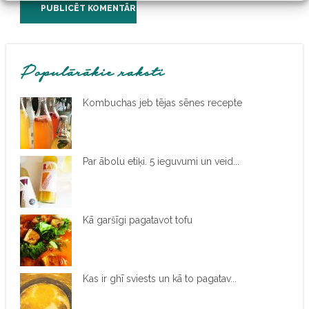
Populārākie raksti
Kombuchas jeb tējas sēnes recepte
Par ābolu etiķi. 5 ieguvumi un veid...
Kā garšīgi pagatavot tofu
Kas ir ghī sviests un kā to pagatav...