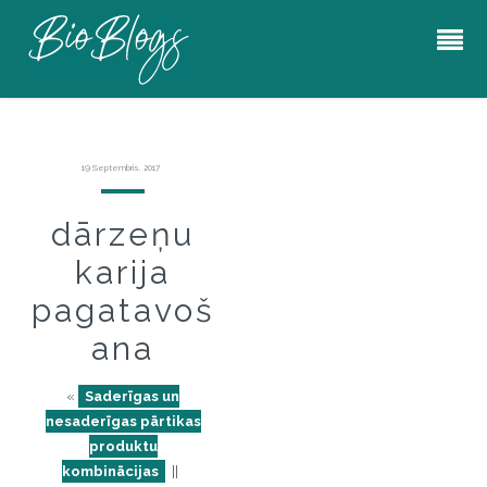
19 Septembris, 2017
dārzeņu
karija
pagatavoš
ana
«
Saderīgas un
nesaderīgas pārtikas
produktu
kombinācijas
||