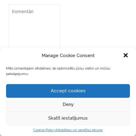
Manage Cookie Consent
Mēs izmantojam sīkdatnes, lai optimizētu jūsu vietni un mūsu
pakalpojumu.
Accept cookies
SAGLABĀJIET MANU VĀRDU,
E-PASTA ADRESI UN VIETNI
Deny
ŠAJĀ PĀRLŪKPROGRAMMĀ
NĀKAMAJAI REIZEI, KAD
Skatīt iestatījumus
VĒLĒŠOS PIEVIENOT
KOMENTĀRU.
Cookie Policy
Atbildības un saistību atruna