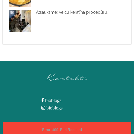
Atsauksme: veicu keratīna procedūru...
Kontakti
bioblogs
bioblogs
Error: 400: Bad Request