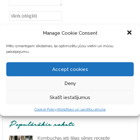
Manage Cookie Consent
Mēs izmantojam sīkdatnes, lai optimizētu jūsu vietni un mūsu
SAGLABĀJIET MANU VĀRDU,
pakalpojumu.
E-PASTA ADRESI UN VIETNI
ŠAJĀ PĀRLŪKPROGRAMMĀ
NĀKAMAJAI REIZEI, KAD
Accept cookies
VĒLĒŠOS PIEVIENOT
KOMENTĀRU.
Deny
Skatīt iestatījumus
Cookie Policy
Atbildības un saistību atruna
Populārākie raksti
Kombuchas jeb tējas sēnes recepte