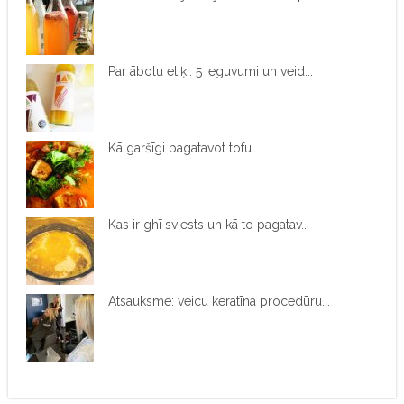
Par ābolu etiķi. 5 ieguvumi un veid...
Kā garšīgi pagatavot tofu
Kas ir ghī sviests un kā to pagatav...
Atsauksme: veicu keratīna procedūru...