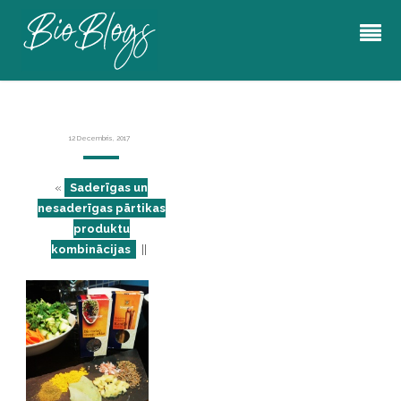
12 Decembris, 2017
«
Saderīgas un
nesaderīgas pārtikas
produktu
kombinācijas
||