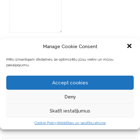
Manage Cookie Consent
Mēs izmantojam sīkdatnes, lai optimizētu jūsu vietni un mūsu
pakalpojumu.
SAGLABĀJIET MANU VĀRDU,
E-PASTA ADRESI UN VIETNI
Accept cookies
ŠAJĀ PĀRLŪKPROGRAMMĀ
NĀKAMAJAI REIZEI, KAD
Deny
VĒLĒŠOS PIEVIENOT
KOMENTĀRU.
Skatīt iestatījumus
Cookie Policy
Atbildības un saistību atruna