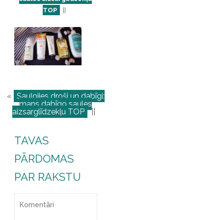
TOP
||
«
Sauļojies droši un dabīgi:
mans dabīgo saules
aizsarglīdzekļu TOP
||
TAVAS
PĀRDOMAS
PAR RAKSTU