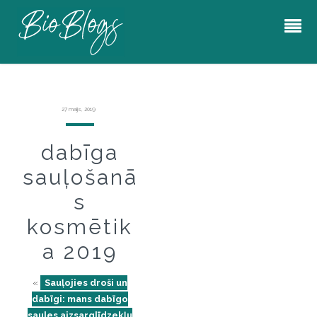
27 maijs, 2019
dabīga
sauļošanā
s
kosmētik
a 2019
«
Sauļojies droši un
dabīgi: mans dabīgo
saules aizsarglīdzekļu