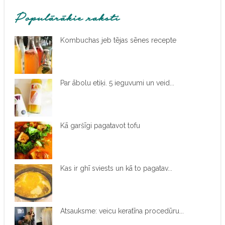
Populārākie raksti
Kombuchas jeb tējas sēnes recepte
Par ābolu etiķi. 5 ieguvumi un veid...
Kā garšīgi pagatavot tofu
Kas ir ghī sviests un kā to pagatav...
Atsauksme: veicu keratīna procedūru...