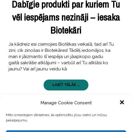
Dabīgie produkti par kuriem Tu
vēl iespējams nezināji – iesaka
Biotekāri
Ja kādreiz esi ciemojies Biotēkas veikalā, tad arī Tu
zini, cik zinošas ir Biotekāres! Tādēļ iedomājos, ka
man ir jāizmanto šī iespēja un jāapkopo gadu
gaitā sakrātie atklājumi – varbūt arī Tu atklāsi ko
jaunu? Vai arī jaunu veidu kā
LASĪT TĀLĀK ...
Manage Cookie Consent
Mēs izmantojam sīkdatnes, lai optimizētu jūsu vietni un mūsu
pakalpojumu.