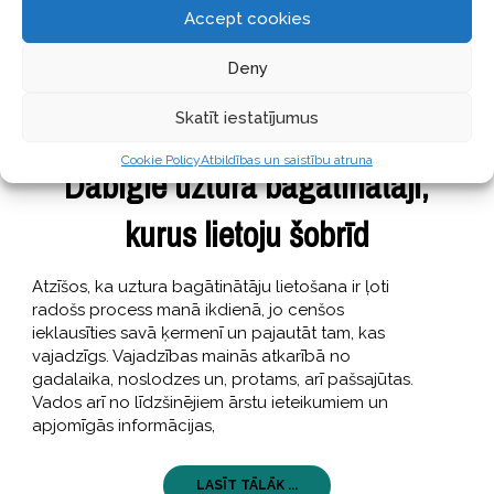
Accept cookies
Deny
Skatīt iestatījumus
STĀSTI
12 jūlijs, 2018
Cookie Policy
Atbildības un saistību atruna
Dabīgie uztura bagātinātāji,
kurus lietoju šobrīd
Atzīšos, ka uztura bagātinātāju lietošana ir ļoti
radošs process manā ikdienā, jo cenšos
ieklausīties savā ķermenī un pajautāt tam, kas
vajadzīgs. Vajadzības mainās atkarībā no
gadalaika, noslodzes un, protams, arī pašsajūtas.
Vados arī no līdzšinējiem ārstu ieteikumiem un
apjomīgās informācijas,
LASĪT TĀLĀK ...