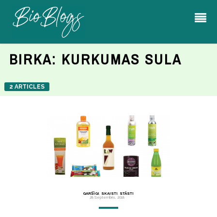
BIRKA:
KURKUMAS SULA
2 ARTICLES
GARŠĪGI
,
SKAISTI
,
STĀSTI
28 Septembris, 2018