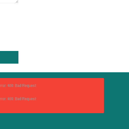
rror: 400: Bad Request
rror: 400: Bad Request