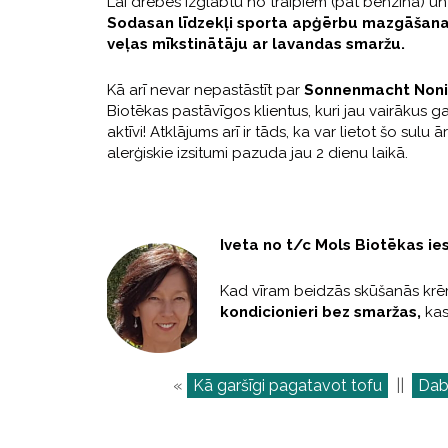
Lai drēbes izglābtu no traipiem (pat benzīna) u
Sodasan līdzekļi sporta apģērbu mazgāšana
veļas mīkstinātāju ar lavandas smaržu.
Kā arī nevar nepastāstīt par
Sonnenmacht Noni 
Biotēkas pastāvīgos klientus, kuri jau vairākus g
aktīvi! Atklājums arī ir tāds, ka var lietot šo su
alerģiskie izsitumi pazuda jau 2 dienu laikā.
Iveta no t/c Mols Biotēkas ie
Kad vīram beidzās skūšanās krē
kondicionieri bez smaržas,
kas 
«
Kā garšīgi pagatavot tofu
||
Dab