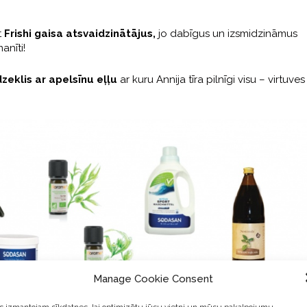
t
Frishi gaisa atsvaidzinātājus,
jo dabīgus un izsmidzināmus
anīti!
dzeklis ar apelsīnu eļļu
ar kuru Annija tīra pilnīgi visu – virtuves
Manage Cookie Consent