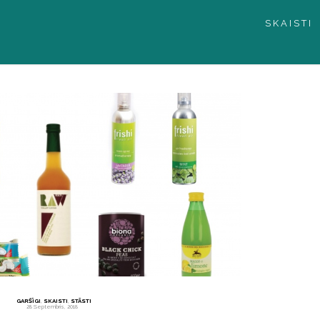
SKAISTI
GARŠĪGI
,
SKAISTI
,
STĀSTI
28 Septembris, 2018