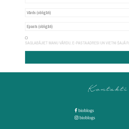
SAGLABĀJIET MANU VĀRDU, E-PASTA ADRESI UN VIETNI ŠAJĀ
Kontakti
bioblogs
bioblogs