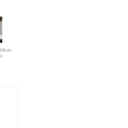
tikas
i