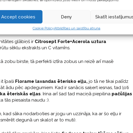
 izmantojam sīkdatnes, lai optimizētu jūsu vietni un mūsu pakalpojumu.
kas iesaka:
Accept cookies
Deny
Skatīt iestatījumu
 ļoti garšo viņas dēlam un ir garšīgi pagatavojami. Irina tos
apcepot eļļa, kopā ar kečupu vai sojas mērci.
Cookie Policy
Atbildības un saistību atruna
itātes glābiņš ir
Citrosept Forte+Acerola uztura
rūtu sēklu ekstrakts un C vitamīns.
kā zobu birste, tā perfekti iztīra zobus un reizē arī masē
 it īpaši
Florame lavandas ēterisko eļļu
,
jo tā ne tikai palīdz
nāt ādu pēc apdegumiem. Kad ir sanācis saķert iesnas, tad ļoti
ka ēteriskās eļļas
. Irina arī šad tad maciņā piepilina
pačūlijas
 ka tās piesaista naudu :).
, kad sāka nodarboties ar jogu un uzzināja, ka ar šo eļļu ir
r smērēt degunā un skalot ar to muti).