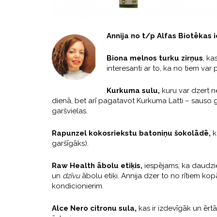
Annija no t/p Alfas Biotēkas 
Biona melnos turku zirņu
s
, ka
interesanti ar to, ka no tiem va
Kurkuma sulu
,
kuru var dzert n
dienā, bet arī pagatavot Kurkuma Latti – sauso 
garšvielas.
Rapunzel kokosriekstu batoniņu šokolādē
,
k
garšīgāks).
Raw Health ābolu etiķis
,
iespējams, ka daudziem 
un
dzīvu
ābolu etiķi. Annija dzer to no rītiem ko
kondicionierim.
Alce Nero citronu sula,
kas ir izdevīgāk un ērt