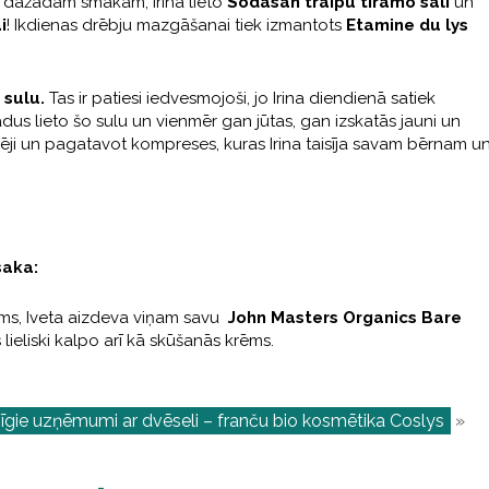
n dažādām smakām, Irina lieto
Sodasan traipu tīrāmo sāli
un
i
! Ikdienas drēbju mazgāšanai tiek izmantots
Etamine du lys
sulu.
Tas ir patiesi iedvesmojoši, jo Irina diendienā satiek
adus lieto šo sulu un vienmēr gan jūtas, gan izskatās jauni un
lu ārēji un pagatavot kompreses, kuras Irina taisīja savam bērnam u
saka:
ms, Iveta aizdeva viņam savu
John Masters Organics Bare
lieliski kalpo arī kā skūšanās krēms.
īgie uzņēmumi ar dvēseli – franču bio kosmētika Coslys
»