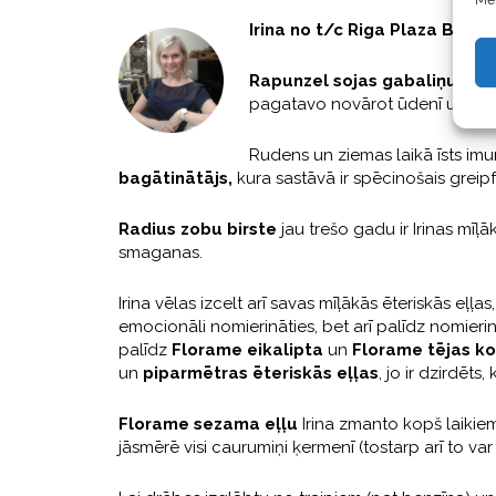
Mēs
Irina no t/c Riga Plaza Biotē
Rapunzel sojas gabaliņus
,
kas
pagatavo novārot ūdenī un tad 
Rudens un ziemas laikā īsts imun
bagātinātājs
,
kura sastāvā ir spēcinošais greipf
Radius zobu birste
jau trešo gadu ir Irinas mīļā
smaganas.
Irina vēlas izcelt arī savas mīļākās ēteriskās eļļas,
emocionāli nomierināties, bet arī palīdz nomieri
palīdz
Florame eikalipta
un
Florame tējas ko
un
piparmētras ēteriskās eļļas
, jo ir dzirdēts,
Florame sezama eļļu
Irina zmanto kopš laikiem
jāsmērē visi caurumiņi ķermenī (tostarp arī to va