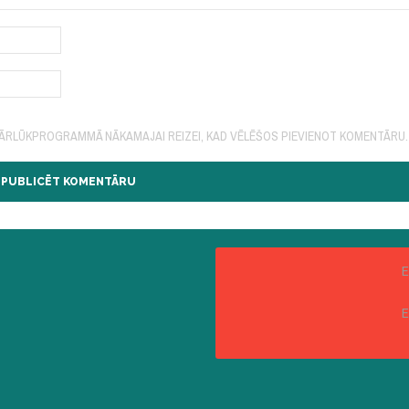
 PĀRLŪKPROGRAMMĀ NĀKAMAJAI REIZEI, KAD VĒLĒŠOS PIEVIENOT KOMENTĀRU.
E
E