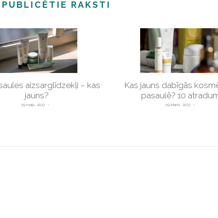
 PUBLICĒTIE RAKSTI
saules aizsarglīdzekļi – kas
Kas jauns dabīgās kosmē
jauns?
pasaulē? 10 atradum
19 maijs, 2023
09 Marts, 2023