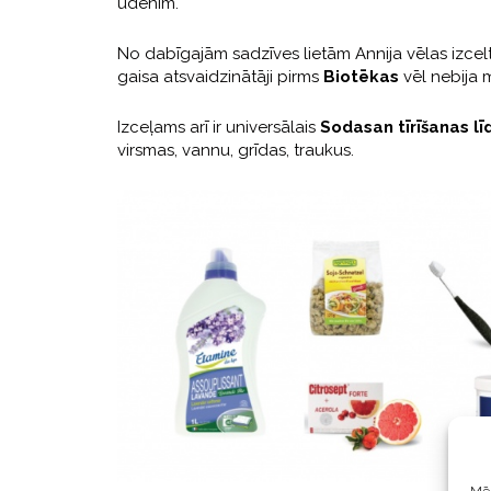
ūdenim.
No dabīgajām sadzīves lietām Annija vēlas izcel
gaisa atsvaidzinātāji pirms
Biotēkas
vēl nebija m
Izceļams arī ir universālais
Sodasan tīrīšanas lī
virsmas, vannu, grīdas, traukus.