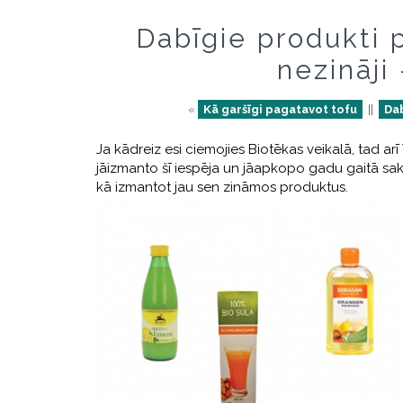
Dabīgie produkti 
nezināji
«
Kā garšīgi pagatavot tofu
||
Dab
Ja kādreiz esi ciemojies Biotēkas veikalā, tad arī 
jāizmanto šī iespēja un jāapkopo gadu gaitā sakrā
kā izmantot jau sen zināmos produktus.