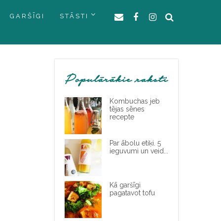
GARŠĪGI
STĀSTI
Populārākie raksti
Kombuchas jeb
tējas sēnes
recepte
Par ābolu etiķi. 5
ieguvumi un veid...
Kā garšīgi
pagatavot tofu