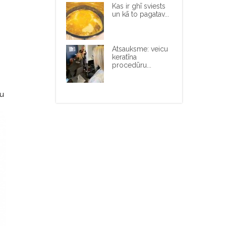
Kas ir ghī sviests
un kā to pagatav...
Atsauksme: veicu
keratīna
procedūru...
du