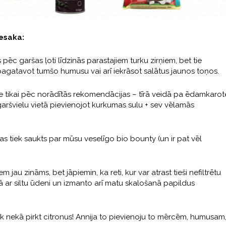
iesaka:
s pēc garšas ļoti līdzinās parastajiem turku zirņiem, bet tie
r pagatavot tumšo humusu vai arī iekrāsot salātus jaunos toņos.
e tikai pēc norādītās rekomendācijas – tīrā veidā pa ēdamkarot
garšvielu vietā pievienojot kurkumas sulu + sev vēlamās
as tiek saukts par mūsu veselīgo bio bounty (un ir pat vēl
jau zināms, bet jāpiemin, ka reti, kur var atrast tieši nefiltrētu
pā ar siltu ūdeni un izmanto arī matu skalošanā papildus
āk nekā pirkt citronus! Annija to pievienoju to mērcēm, humusam