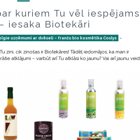
par kuriem Tu vēl iespējams
 – iesaka Biotekāri
īgie uzņēmumi ar dvēseli – franču bio kosmētika Coslys
»
Tu zini, cik zinošas ir Biotekāres! Tādēļ iedomājos, ka man ir
tie atklājumi – varbūt arī Tu atklāsi ko jaunu? Vai arī jaunu vei