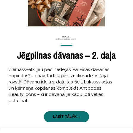
SKAISTI
18 Decembris, 2019
Jēgpilnas dāvanas – 2. daļa
Ziemassvētki jau pēc nedēļas! Vai visas dāvanas
nopirktas? Ja nav, tad turpini smelies idejas šajā
rakstā! Dāvanu ideju 1. daļu lasi šeit. Luksuss sejas
un ķermeņa kopšanas komplekts Antipodes
Beauty Icons – šī ir dāvana, ja kādu ļoti vēlies
palutināt
LASĪT TĀLĀK ...