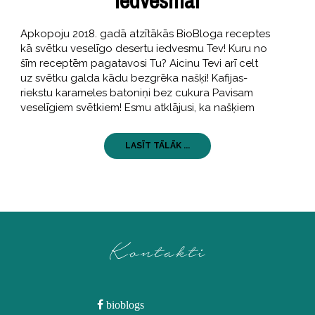
iedvesmai
Apkopoju 2018. gadā atzītākās BioBloga receptes
kā svētku veselīgo desertu iedvesmu Tev! Kuru no
šīm receptēm pagatavosi Tu? Aicinu Tevi arī celt
uz svētku galda kādu bezgrēka našķi! Kafijas-
riekstu karameles batoniņi bez cukura Pavisam
veselīgiem svētkiem! Esmu atklājusi, ka našķiem
LASĪT TĀLĀK ...
Kontakti
bioblogs