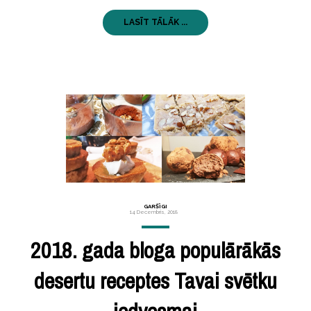
LASĪT TĀLĀK ...
GARŠĪGI
14 Decembris, 2018
2018. gada bloga populārākās
desertu receptes Tavai svētku