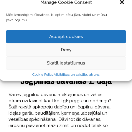
Manage Cookie Consent
Mēs izmantojam sīkdatnes, lai optimizētu jūsu vietni un mūsu
pakalpojumu.
Accept cookies
Deny
Skatīt iestatījumus
GARŠĪGI
,
SKAISTI
,
STĀSTI
16 Decembris, 2019
Cookie Policy
Atbildības un saistību atruna
Jēgpilnas dāvanas 1. daļa
Vai esi jēgpilnu dāvanu meklējumos un vēlies
otram uzdāvināt kaut ko ilgtspējīgu un noderīgu?
Šajā rakstā apkopoju dabīgu un jēgpilnu dāvanu
idejas garšu baudītājiem, ķermeņa labsajūtai un
veselības spēcināšanai. Dāvinot šīs dāvanas,
ierosinu pievienot mazu zīmīti un nodot tālāk šo