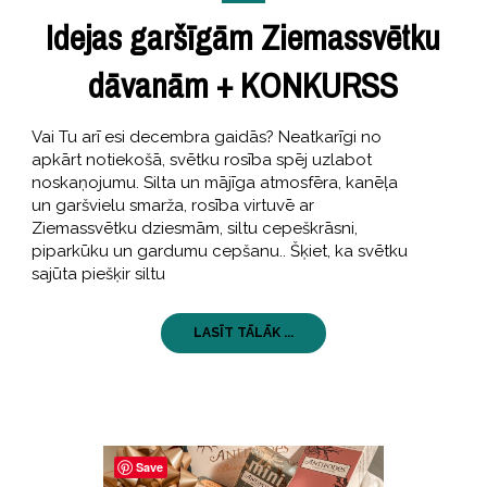
Idejas garšīgām Ziemassvētku
dāvanām + KONKURSS
Vai Tu arī esi decembra gaidās? Neatkarīgi no
apkārt notiekošā, svētku rosība spēj uzlabot
noskaņojumu. Silta un mājīga atmosfēra, kanēļa
un garšvielu smarža, rosība virtuvē ar
Ziemassvētku dziesmām, siltu cepeškrāsni,
piparkūku un gardumu cepšanu.. Šķiet, ka svētku
sajūta piešķir siltu
LASĪT TĀLĀK ...
Save