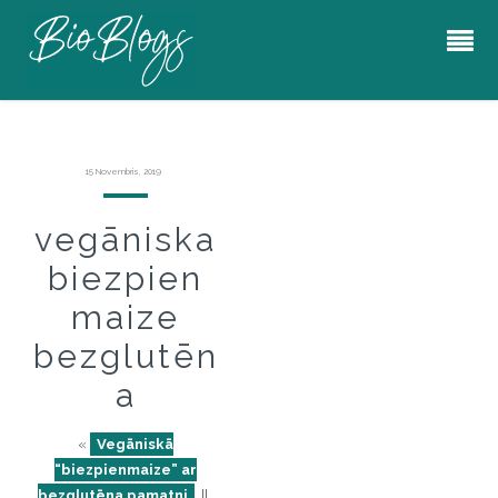
15 Novembris, 2019
vegāniska
biezpien
maize
bezglutēn
a
«
Vegāniskā
“biezpienmaize” ar
bezglutēna pamatni
||