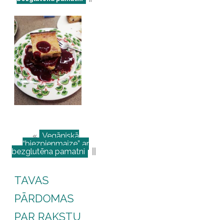
«
Vegāniskā
“biezpienmaize” ar
bezglutēna pamatni
||
TAVAS
PĀRDOMAS
PAR RAKSTU