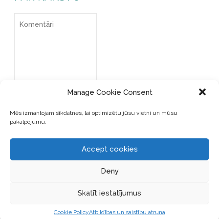
Manage Cookie Consent
Mēs izmantojam sīkdatnes, lai optimizētu jūsu vietni un mūsu
pakalpojumu.
Accept cookies
SAGLABĀJIET MANU VĀRDU,
E-PASTA ADRESI UN VIETNI
Deny
ŠAJĀ PĀRLŪKPROGRAMMĀ
NĀKAMAJAI REIZEI, KAD
Skatīt iestatījumus
VĒLĒŠOS PIEVIENOT
KOMENTĀRU.
Cookie Policy
Atbildības un saistību atruna