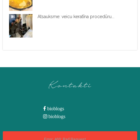
Atsauksme: veicu keratīna procedūru...
Kontakti
bioblogs
bioblogs
Error: 400: Bad Request