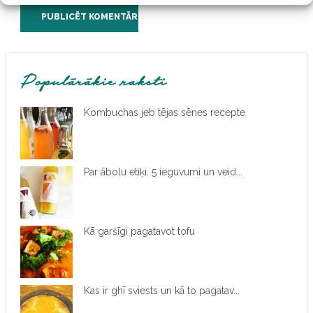
Populārākie raksti
Kombuchas jeb tējas sēnes recepte
Par ābolu etiķi. 5 ieguvumi un veid...
Kā garšīgi pagatavot tofu
Kas ir ghī sviests un kā to pagatav...