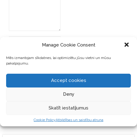
Manage Cookie Consent
Mēs izmantojam sīkdatnes, lai optimizētu jūsu vietni un mūsu
pakalpojumu.
SAGLABĀJIET MANU VĀRDU,
E-PASTA ADRESI UN VIETNI
Accept cookies
ŠAJĀ PĀRLŪKPROGRAMMĀ
NĀKAMAJAI REIZEI, KAD
Deny
VĒLĒŠOS PIEVIENOT
KOMENTĀRU.
Skatīt iestatījumus
Cookie Policy
Atbildības un saistību atruna