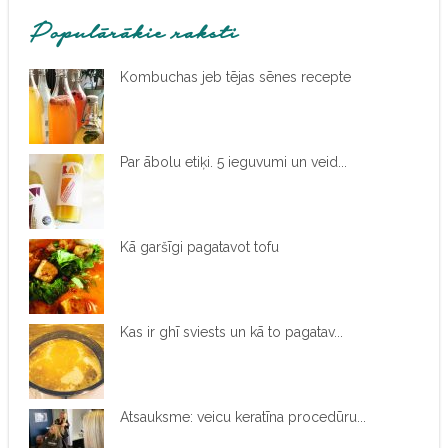
Populārākie raksti
Kombuchas jeb tējas sēnes recepte
Par ābolu etiķi. 5 ieguvumi un veid...
Kā garšīgi pagatavot tofu
Kas ir ghī sviests un kā to pagatav...
Atsauksme: veicu keratīna procedūru...