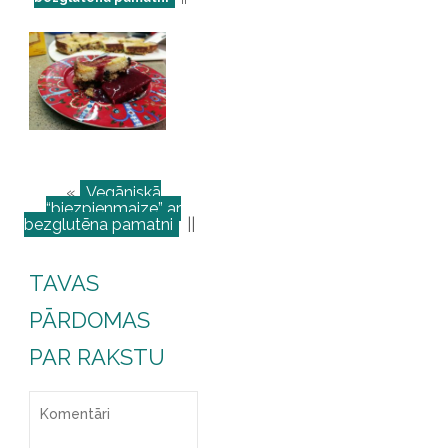
«
Vegāniskā
“biezpienmaize” ar
bezglutēna pamatni
||
TAVAS
PĀRDOMAS
PAR RAKSTU