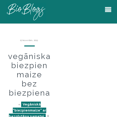
15 Novembris, 2019
vegāniska
biezpien
maize
bez
biezpiena
«
Vegāniskā
“biezpienmaize” ar
bezglutēna pamatni
||