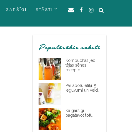
GARŠĪGI
STĀSTI
Populārākie raksti
Kombuchas jeb
tējas sēnes
recepte
Par ābolu etiķi. 5
ieguvumi un veid...
Kā garšīgi
pagatavot tofu