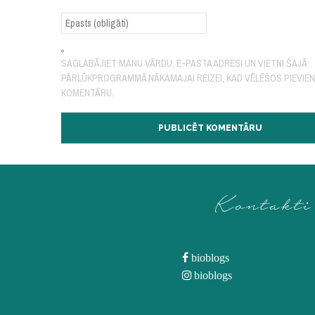
SAGLABĀJIET MANU VĀRDU, E-PASTA ADRESI UN VIETNI ŠAJĀ
PĀRLŪKPROGRAMMĀ NĀKAMAJAI REIZEI, KAD VĒLĒŠOS PIEVIE
KOMENTĀRU.
Kontakti
bioblogs
bioblogs