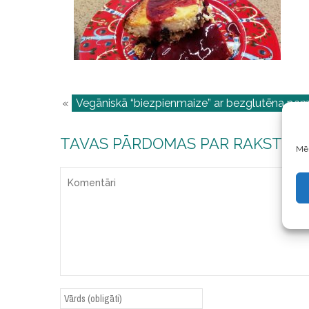
«
Vegāniskā “biezpienmaize” ar bezglutēna pam
TAVAS PĀRDOMAS PAR RAKSTU
Mēs