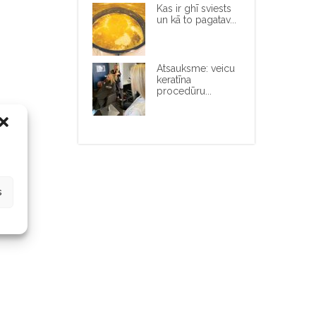
Kas ir ghī sviests
un kā to pagatav...
Atsauksme: veicu
keratīna
procedūru...
s