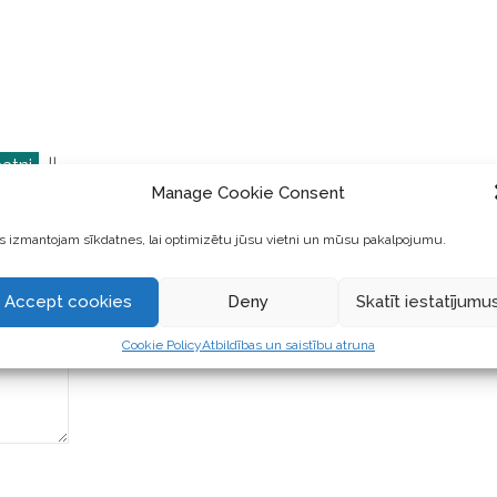
atni
||
Manage Cookie Consent
 izmantojam sīkdatnes, lai optimizētu jūsu vietni un mūsu pakalpojumu.
Accept cookies
Deny
Skatīt iestatījumu
Cookie Policy
Atbildības un saistību atruna