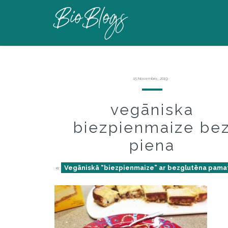
15 Novembris, 2019
vegāniska
biezpienmaize be
piena
«
Vegāniskā “biezpienmaize” ar bezglutēna pama