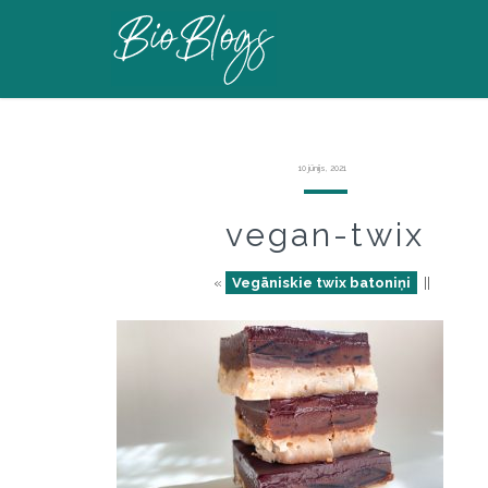
10 jūnijs, 2021
vegan-twix
«
Vegāniskie twix batoniņi
||