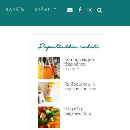
GARŠĪGI
STĀSTI
Populārākie raksti
Kombuchas jeb
tējas sēnes
recepte
Par ābolu etiķi. 5
ieguvumi un veid...
Kā garšīgi
pagatavot tofu