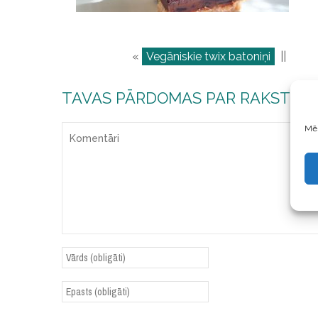
«
Vegāniskie twix batoniņi
||
TAVAS PĀRDOMAS PAR RAKSTU
Mēs