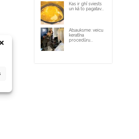
Kas ir ghī sviests
un kā to pagatav...
Atsauksme: veicu
keratīna
procedūru...
s