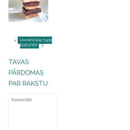
«
Vegāniskie twix
batoniņi
||
TAVAS
PĀRDOMAS
PAR RAKSTU