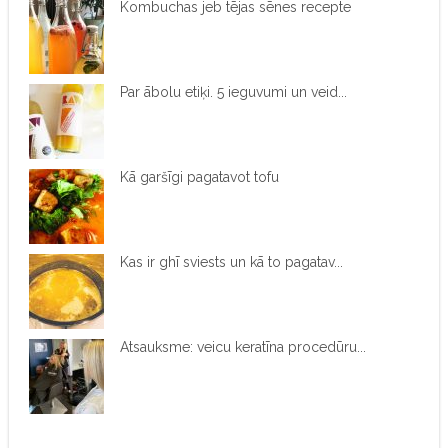
Kombuchas jeb tējas sēnes recepte
Par ābolu etiķi. 5 ieguvumi un veid...
Kā garšīgi pagatavot tofu
Kas ir ghī sviests un kā to pagatav...
Atsauksme: veicu keratīna procedūru...