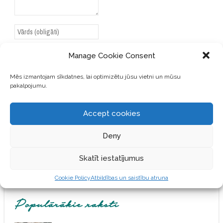
Manage Cookie Consent
Mēs izmantojam sīkdatnes, lai optimizētu jūsu vietni un mūsu
SAGLABĀJIET MANU VĀRDU,
pakalpojumu.
E-PASTA ADRESI UN VIETNI
ŠAJĀ PĀRLŪKPROGRAMMĀ
NĀKAMAJAI REIZEI, KAD
Accept cookies
VĒLĒŠOS PIEVIENOT
KOMENTĀRU.
Deny
Skatīt iestatījumus
Cookie Policy
Atbildības un saistību atruna
Populārākie raksti