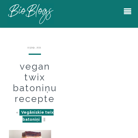
10 jūnijs, 2021
vegan
twix
batoniņu
recepte
«
Vegāniskie twix
batoniņi
||