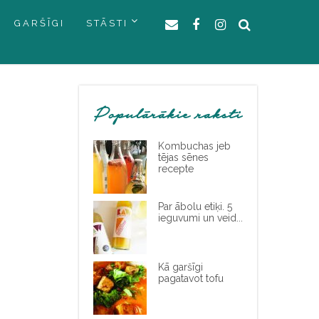
GARŠĪGI
STĀSTI
Populārākie raksti
Kombuchas jeb
tējas sēnes
recepte
Par ābolu etiķi. 5
ieguvumi un veid...
Kā garšīgi
pagatavot tofu