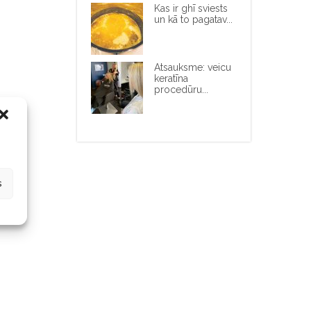
Kas ir ghī sviests
un kā to pagatav...
Atsauksme: veicu
keratīna
procedūru...
s