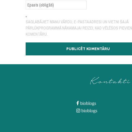
SAGLABĀJIET MANU VĀRDU, E-PASTA ADRESI UN VIETNI ŠAJĀ
PĀRLŪKPROGRAMMĀ NĀKAMAJAI REIZEI, KAD VĒLĒŠOS PIEVIE
KOMENTĀRU.
Kontakti
bioblogs
bioblogs