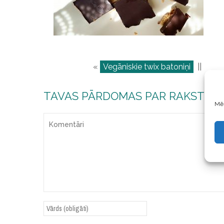
«
Vegāniskie twix batoniņi
||
TAVAS PĀRDOMAS PAR RAKSTU
Mēs