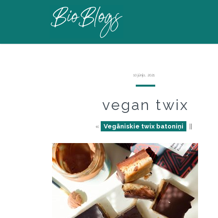
10 jūnijs, 2021
vegan twix
«
Vegāniskie twix batoniņi
||