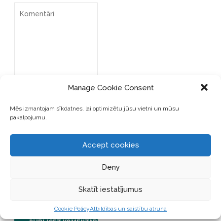
Manage Cookie Consent
Mēs izmantojam sīkdatnes, lai optimizētu jūsu vietni un mūsu
pakalpojumu.
Accept cookies
SAGLABĀJIET MANU VĀRDU,
E-PASTA ADRESI UN VIETNI
ŠAJĀ PĀRLŪKPROGRAMMĀ
Deny
NĀKAMAJAI REIZEI, KAD
VĒLĒŠOS PIEVIENOT
Skatīt iestatījumus
KOMENTĀRU.
Cookie Policy
Atbildības un saistību atruna