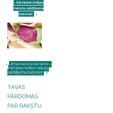
– kārtainie Indijas
riekstu saldējuma
batoniņi
||
«
#zerowaste recepte –
kārtainie Indijas riekstu
saldējuma batoniņi
||
TAVAS
PĀRDOMAS
PAR RAKSTU