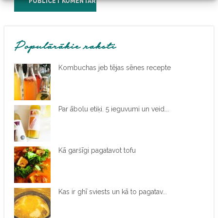
Populārākie raksti
Kombuchas jeb tējas sēnes recepte
Par ābolu etiķi. 5 ieguvumi un veid...
Kā garšīgi pagatavot tofu
Kas ir ghī sviests un kā to pagatav...