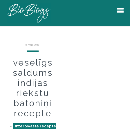
11 maijs, 2020
veselīgs
saldums
indijas
riekstu
batoniņi
recepte
«
#zerowaste recepte