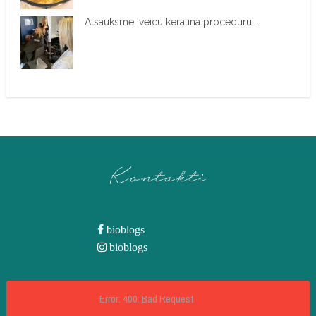
Atsauksme: veicu keratīna procedūru...
Kontakti
bioblogs
bioblogs
Error: 400: Bad Request