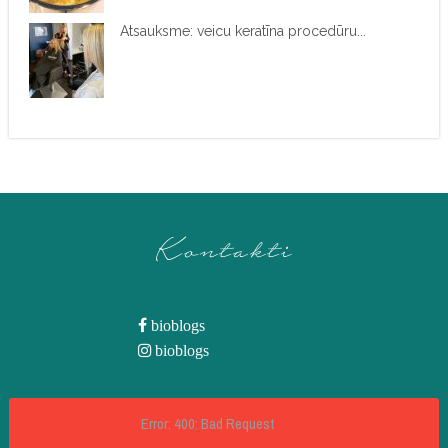
Atsauksme: veicu keratīna procedūru...
Kontakti
bioblogs
bioblogs
Error: 400: Bad Request