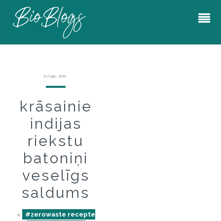
11 maijs, 2020
krāsainie
indijas
riekstu
batoniņi
veselīgs
saldums
«
#zerowaste recepte