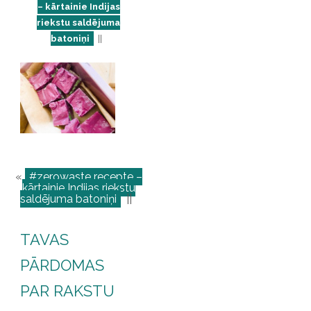
– kārtainie Indijas
riekstu saldējuma
batoniņi
||
«
#zerowaste recepte –
kārtainie Indijas riekstu
saldējuma batoniņi
||
TAVAS
PĀRDOMAS
PAR RAKSTU