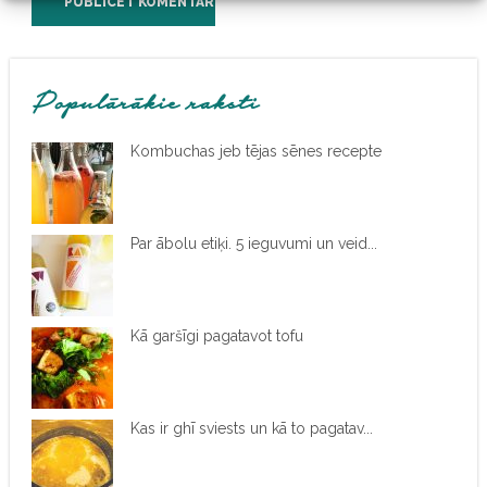
Populārākie raksti
Kombuchas jeb tējas sēnes recepte
Par ābolu etiķi. 5 ieguvumi un veid...
Kā garšīgi pagatavot tofu
Kas ir ghī sviests un kā to pagatav...