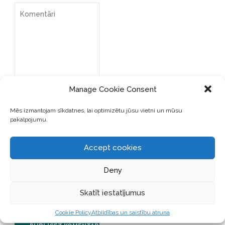
Manage Cookie Consent
Mēs izmantojam sīkdatnes, lai optimizētu jūsu vietni un mūsu
pakalpojumu.
Accept cookies
SAGLABĀJIET MANU VĀRDU,
E-PASTA ADRESI UN VIETNI
ŠAJĀ PĀRLŪKPROGRAMMĀ
Deny
NĀKAMAJAI REIZEI, KAD
VĒLĒŠOS PIEVIENOT
Skatīt iestatījumus
KOMENTĀRU.
Cookie Policy
Atbildības un saistību atruna