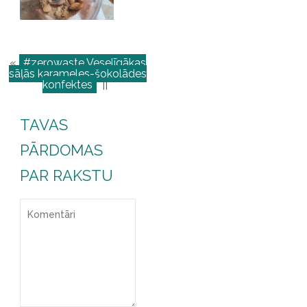
«
#zerowaste Veselīgākas
sāļās karameles-šokolādes
konfektes
||
TAVAS
PĀRDOMAS
PAR RAKSTU