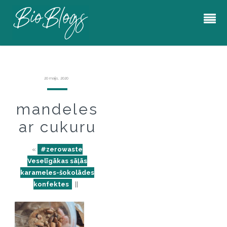
20 maijs, 2020
mandeles
ar cukuru
«
#zerowaste
Veselīgākas sāļās
karameles-šokolādes
konfektes
||