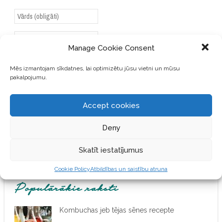
Manage Cookie Consent
SAGLABĀJIET MANU VĀRDU,
Mēs izmantojam sīkdatnes, lai optimizētu jūsu vietni un mūsu
E-PASTA ADRESI UN VIETNI
pakalpojumu.
ŠAJĀ PĀRLŪKPROGRAMMĀ
NĀKAMAJAI REIZEI, KAD
Accept cookies
VĒLĒŠOS PIEVIENOT
KOMENTĀRU.
Deny
Skatīt iestatījumus
Cookie Policy
Atbildības un saistību atruna
Populārākie raksti
Kombuchas jeb tējas sēnes recepte