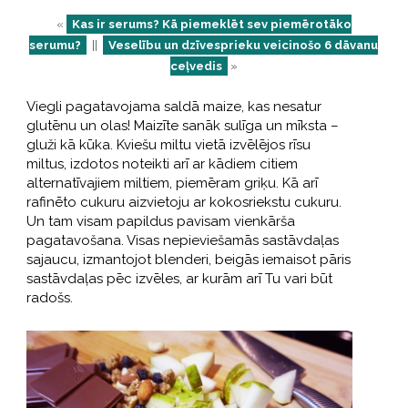
«
Kas ir serums? Kā piemeklēt sev piemērotāko
serumu?
||
Veselību un dzīvesprieku veicinošo 6 dāvanu
ceļvedis
»
Viegli pagatavojama saldā maize, kas nesatur
glutēnu un olas! Maizīte sanāk sulīga un mīksta –
gluži kā kūka. Kviešu miltu vietā izvēlējos rīsu
miltus, izdotos noteikti arī ar kādiem citiem
alternatīvajiem miltiem, piemēram griķu. Kā arī
rafinēto cukuru aizvietoju ar kokosriekstu cukuru.
Un tam visam papildus pavisam vienkārša
pagatavošana. Visas nepieviešamās sastāvdaļas
sajaucu, izmantojot blenderi, beigās iemaisot pāris
sastāvdaļas pēc izvēles, ar kurām arī Tu vari būt
radošs.