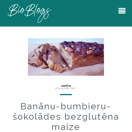
GARŠĪGI
10 Decembris, 2018
Banānu-bumbieru-
šokolādes bezglutēna
maize