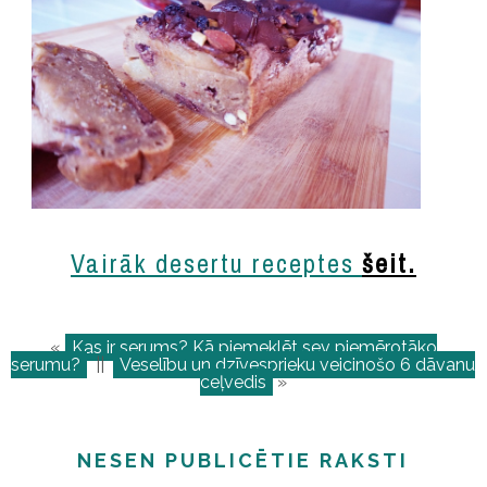
Vairāk desertu receptes
šeit.
«
Kas ir serums? Kā piemeklēt sev piemērotāko
serumu?
||
Veselību un dzīvesprieku veicinošo 6 dāvanu
ceļvedis
»
NESEN PUBLICĒTIE RAKSTI