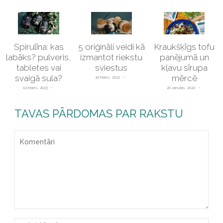
Spirulīna: kas
5 oriģināli veidi kā
Kraukšķīgs tofu
labāks? pulveris,
izmantot riekstu
panējumā un
tabletes vai
sviestus
kļavu sīrupa
svaigā sula?
mērcē
18 Marts, 2022
02 Marts, 2023
20 Janvāris, 2022
TAVAS PĀRDOMAS PAR RAKSTU