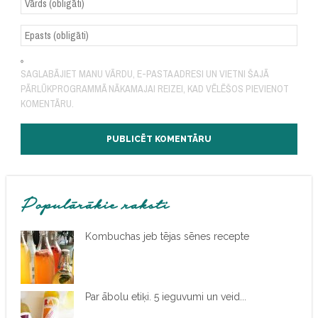
SAGLABĀJIET MANU VĀRDU, E-PASTA ADRESI UN VIETNI ŠAJĀ
PĀRLŪKPROGRAMMĀ NĀKAMAJAI REIZEI, KAD VĒLĒŠOS PIEVIENOT
KOMENTĀRU.
Populārākie raksti
Kombuchas jeb tējas sēnes recepte
Par ābolu etiķi. 5 ieguvumi un veid...