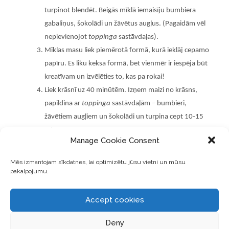
turpinot blendēt. Beigās mīklā iemaisīju bumbiera
gabaliņus, šokolādi un žāvētus augļus. (Pagaidām vēl
nepievienojot
toppinga
sastāvdaļas).
Mīklas masu liek piemērotā formā, kurā ieklāj cepamo
papīru.
Es liku keksa form
ā, bet vienmēr ir iespēja būt
kreatīvam un izvēlēties to, kas pa rokai!
Liek krāsnī uz 40 minūtēm. Izņem maizi no krāsns,
papildina ar
toppinga
sastāvdaļām – bumbieri,
žāvētiem augļiem un šokolādi un turpina cept 10-15
minūtes.
Manage Cookie Consent
Atdzesē, griež gabalos un labu apetīti! Maizi uzglabā
ledusskapī. Bauda kā desertu vai arī, piemēram,
Mēs izmantojam sīkdatnes, lai optimizētu jūsu vietni un mūsu
brokastu ēdienu!
pakalpojumu.
Accept cookies
Deny