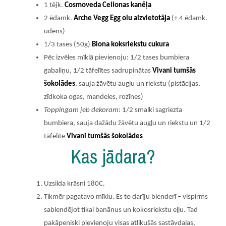
1 tējk.
Cosmoveda Ceilonas kanēļa
2 ēdamk.
Arche Vegg Egg olu aizvietotāja
(+ 4 ēdamk.
ūdens)
1/3 tases (50g)
Biona koksriekstu cukura
Pēc izvēles mīklā pievienoju: 1/2 tases bumbiera
gabaliņu, 1/2 tāfelītes sadrupinātas
Vivani tumšās
šokolādes
, sauja žāvētu augļu un riekstu (pistācijas,
zīdkoka ogas, mandeles, rozīnes)
Toppingam jeb dekoram
: 1/2 smalki sagriezta
bumbiera, sauja dažādu žāvētu augļu un riekstu un 1/2
tāfelīte
Vivani tumšās šokolādes
Kas jādara?
Uzsilda krāsni 180C.
Tikmēr pagatavo mīklu. Es to darīju blenderī – vispirms
sablendējot tikai banānus un kokosriekstu eļļu. Tad
pakāpeniski pievienoju visas atlikušās sastāvdaļas,