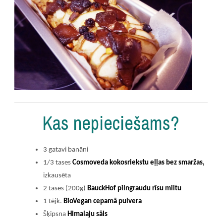
Kas nepieciešams?
3 gatavi banāni
1/3 tases
Cosmoveda kokosriekstu eļļas bez smaržas,
izkausēta
2 tases (200g)
BauckHof pilngraudu rīsu miltu
1 tējk.
BioVegan cepamā pulvera
Šķipsna
Himalaju sāls