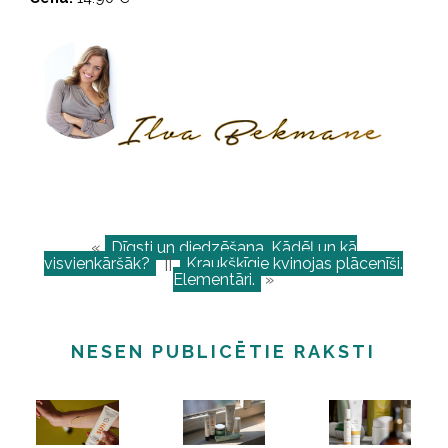
«
Dīgsti un diedzēšana. Kādēļ un kā
visvienkāršāk?
||
Kraukšķīgie kvinojas plācenīši.
Elementāri.
»
NESEN PUBLICĒTIE RAKSTI