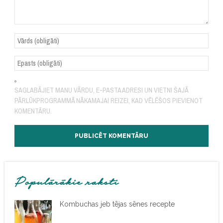
SAGLABĀJIET MANU VĀRDU, E-PASTA ADRESI UN VIETNI ŠAJĀ
PĀRLŪKPROGRAMMĀ NĀKAMAJAI REIZEI, KAD VĒLĒŠOS PIEVIENOT
KOMENTĀRU.
Populārākie raksti
Kombuchas jeb tējas sēnes recepte