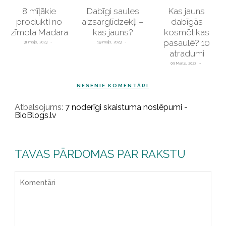
8 mīļākie
Dabīgi saules
Kas jauns
produkti no
aizsarglīdzekļi –
dabīgās
zīmola Madara
kas jauns?
kosmētikas
pasaulē? 10
31 maijs, 2023
19 maijs, 2023
atradumi
09 Marts, 2023
NESENIE KOMENTĀRI
Atbalsojums:
7 noderīgi skaistuma noslēpumi -
BioBlogs.lv
TAVAS PĀRDOMAS PAR RAKSTU