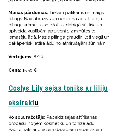
Manas pārdomas:
Tiešām patīkams un maigs
pīlings. Nav abrazīvs un nekairina ādu. Lietoju
pīlinga krēmu, uzspiežot uz dabīgā sūklīša un
apļveida kustībām aptuveni 1-2 minūtes to
iemasēju ādā. Mazie pīlinga graudiņi ļoti viegli un
pakāpeniski attīra ādu no atmirušajām šūniņām.
Vērtējums:
8/10
Cena:
15.50 €
Coslys Lily sejas toniks ar liliju
ekstrakt
u
Ko sola ražotājs:
Pabeidz sejas attīrīšanas
procesu, noņem kosmētiku un tonizē ādu.
Papildināts ar pieciem dažādiem organiskiem