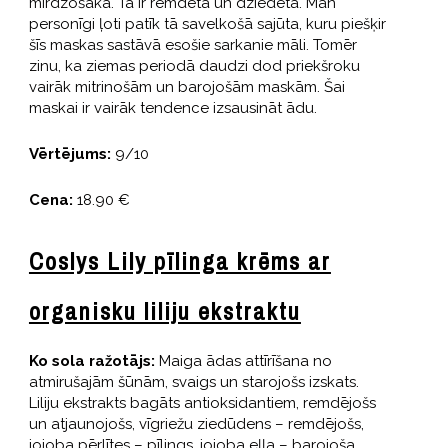
mirdzošāka. Tā ir remdēta un dziedēta. Man
personīgi ļoti patīk tā savelkošā sajūta, kuru piešķir
šīs maskas sastāvā esošie sarkanie māli. Tomēr
zinu, ka ziemas periodā daudzi dod priekšroku
vairāk mitrinošām un barojošām maskām. Šai
maskai ir vairāk tendence izsausināt ādu.
Vērtējums:
9/10
Cena:
18.90 €
Coslys Lily pīlinga krēms ar
organisku liliju ekstraktu
Ko sola ražotājs:
Maiga ādas attīrīšana no
atmirušajām šūnām, svaigs un starojošs izskats.
Liliju ekstrakts bagāts antioksidantiem, remdējošs
un atjaunojošs, vīgriežu ziedūdens – remdējošs,
jojoba pērlītes – pīlings, jojoba eļļa – barojoša.