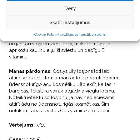
ar liliju ekstraktu
Deny
Skatīt iestatījumus
Ko sola ražotājs:
Barojošs, taču viegls kā fluīds,
šis losjons efektīvi attīra ādu no kosmētikas un
Cookie Policy
Atbildības un saistību atruna
netīrumiem, padarot to perfekti tīru. Papildināts ar
organisku vīgriežu ziedūdeni, makadamijas un
aprikožu kauliņu eļļu, šī sviestu un dabīgu E
vitamīnu.
Manas pārdomas:
Coslys Lily losjons ļoti labi
attīra sejas ādu, tomēr man ar to ir pagrūti noņem
ūdensnoturīgo acu kosmētiku. Jāpiekrīt, ka tas ir
barojošs. Tekstūra vairāk atgādina vieglu krēmu.
Noteikti ieteiktu šo losjonu, ja nav nepieciešams
attīrīt ādu no ūdensnoturīgās kosmētikas. Šim
nolūkam labāk izvēlos Coslys micelāro ūdeni.
Vērtējums:
7/10
Cena:
14.90 €