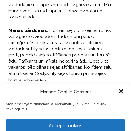
ziedūdeņiem – apelsīnu ziedu, vīgriezes, kumelīšu,
burvjlazdas un rudzupuķu – atsvaidzinātai un
tonizētai ādai.
Manas pārdomas:
Līdz šim seju tonizēju ar rozes
vai vīgriezes ziedūdeni. Tādēļ mani patiesi
ieintriģēja šis toniks, kurā apvienoti veseli pieci
ziedūdeņi. Lily sejas toniks pilda savu funkciju,
proti, pabeidz sejas attīrīšanas procesu un tonizē
ādu. Patīkams un mīksts, nekairina ādu. Lietoju to
vakaros, pēc pilnas sejas attīrīšanas. No rītiem seju
attīru tikai ar Coslys Lily sejas toniku pirms sejas
krēma uzklāšanas.
Manage Cookie Consent
Vērtējums:
8/10
Mēs izmantojam sīkdatnes, lai optimizētu jūsu vietni un mūsu
Cena:
12.90 €
pakalpojumu.
Coslys Lily losjons sejas attīrīšanai
Accept cookies