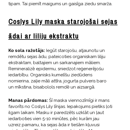
tipam. Tai piemīt maigums un gaisīga ziedu smarža.
Coslys Lily maska starojošai sejas
ādai ar liliju ekstraktu
Ko sola ražotājs:
Iegūt starojošu, atjaunotu un
remdētu sejas ādu, pateicoties organiskam liliju
ekstraktam, baltajiem un sarkanajiem māliem.
Remineralizē epidermu, sniedzot reģenerējošu
iedarbību. Organisks kumelīšu ziedūdens
nomierina, zaļie māli attīra, jogurta pulveris baro
un mīkstina, bisabolols remdē un aizsargā.
Manas pārdomas:
Šī maska viennozīmīgi ir mans
favorīts no Coslys Lily līnijas. Iepakojums pietiks ļoti
ilgam laikam. Masku ir paredzēts uzklāt un ļaut
iedarboties vien 5-10 minūtes, pēc kurām jau
uzreiz pamanu, ka sejas āda ir tiešām kļuvusi