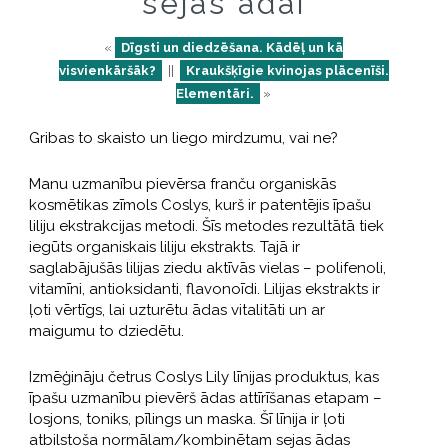
sejas ādai
«
Dīgsti un diedzēšana. Kādēļ un kā
visvienkāršāk?
||
Kraukšķīgie kvinojas plācenīši.
Elementāri.
»
Gribas to skaisto un liego mirdzumu, vai ne?
Manu uzmanību pievērsa franču organiskās
kosmētikas zīmols Coslys, kurš ir patentējis īpašu
liliju ekstrakcijas metodi. Šīs metodes rezultātā tiek
iegūts organiskais liliju ekstrakts. Tajā ir
saglabājušās lilijas ziedu aktīvās vielas – polifenoli,
vitamīni, antioksidanti, flavonoīdi. Lilijas ekstrakts ir
ļoti vērtīgs, lai uzturētu ādas vitalitāti un ar
maigumu to dziedētu.
Izmēģināju četrus Coslys Lily līnijas produktus, kas
īpašu uzmanību pievērš ādas attīrīšanas etapam –
losjons, toniks, pīlings un maska. Šī līnija ir ļoti
atbilstoša normālam/kombinētam sejas ādas