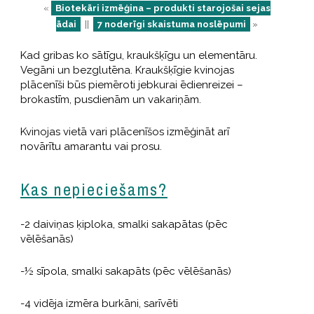
«
Biotekāri izmēģina – produkti starojošai sejas
ādai
||
7 noderīgi skaistuma noslēpumi
»
Kad gribas ko sātīgu, kraukšķīgu un elementāru.
Vegāni un bezglutēna. Kraukšķīgie kvinojas
plācenīši būs piemēroti jebkurai ēdienreizei –
brokastīm, pusdienām un vakariņām.
Kvinojas vietā vari plācenīšos izmēģināt arī
novārītu amarantu vai prosu.
Kas nepieciešams?
-2 daiviņas ķiploka, smalki sakapātas (pēc
vēlēšanās)
-½ sīpola, smalki sakapāts (pēc vēlēšanās)
-4 vidēja izmēra burkāni, sarīvēti