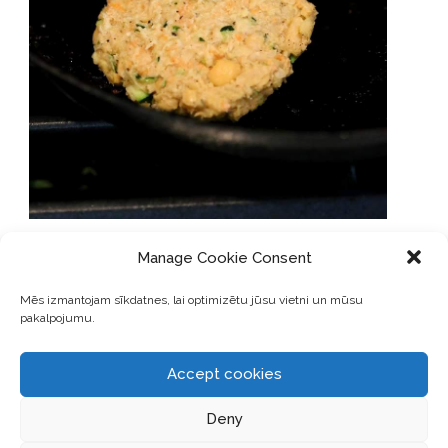
Manage Cookie Consent
Kas jādara?
Mēs izmantojam sīkdatnes, lai optimizētu jūsu vietni un mūsu
pakalpojumu.
Pannā apcep ķiploku un sīpolu. Pievieno sarīvetus burkānus
un sautē kamēr tie mīksti.
Sablenderē vai samīci turku zirņus.
Accept cookies
Bļodā liec novārīto kvinoju
(par kvinoju vairāk lasi šeit)
,
turku zirņu masu, izsautētos burkānus, cukini, garšvielas un
Deny
miltus. Visu kārtīgi sajauc.