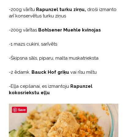
-200g vārītu
Rapunzel turku zirņu,
droši izmanto
arī konservētus turku ziņus
-200g vārītas
Bohlsener Muehle kvinojas
-1 mazs cukini, sarīvēts
-Šķipsna sāls, piparu, malta muskatrieksta
-2 ēdamk.
Bauck Hof griķu
vai rīsu miltu
-Eļļa cepšanai, es izmantoju
Rapunzel
kokosriekstu eļļu
Save