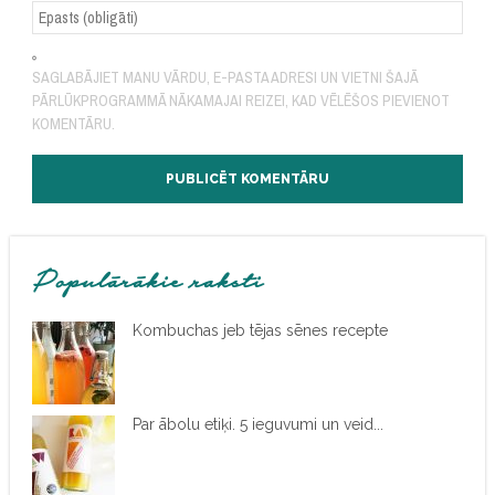
SAGLABĀJIET MANU VĀRDU, E-PASTA ADRESI UN VIETNI ŠAJĀ
PĀRLŪKPROGRAMMĀ NĀKAMAJAI REIZEI, KAD VĒLĒŠOS PIEVIENOT
KOMENTĀRU.
Populārākie raksti
Kombuchas jeb tējas sēnes recepte
Par ābolu etiķi. 5 ieguvumi un veid...