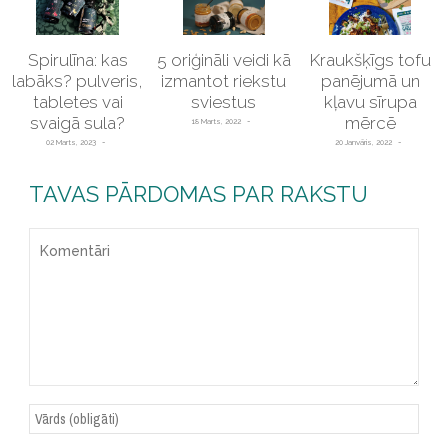
Spirulīna: kas
5 oriģināli veidi kā
Kraukšķīgs tofu
labāks? pulveris,
izmantot riekstu
panējumā un
tabletes vai
sviestus
kļavu sīrupa
svaigā sula?
mērcē
18 Marts, 2022
02 Marts, 2023
20 Janvāris, 2022
TAVAS PĀRDOMAS PAR RAKSTU