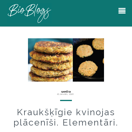
GARŠĪGI
20 Janvāris, 2016
Kraukšķīgie kvinojas
plācenīši. Elementāri.