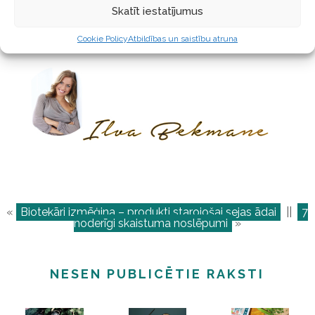
Pannā uzkarsē eļļu. Veido plācenīšus un apcep zeltaini
Skatīt iestatījumus
kraukšķīgus. Ja vēlies, tad pirms likšanas uz pannas
Cookie Policy
Atbildības un saistību atruna
plācenīšus vari apviļāt arī rīvmaizē vai miltos.
«
Biotekāri izmēģina – produkti starojošai sejas ādai
||
7
noderīgi skaistuma noslēpumi
»
NESEN PUBLICĒTIE RAKSTI