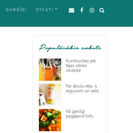
GARŠĪGI
STĀSTI
Populārākie raksti
Kombuchas jeb
tējas sēnes
recepte
Par ābolu etiķi. 5
ieguvumi un veid...
Kā garšīgi
pagatavot tofu