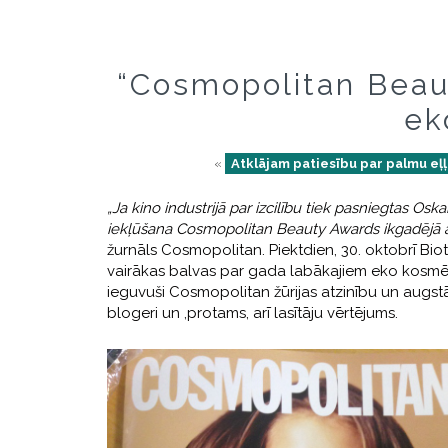
“Cosmopolitan Beau
ek
«
Atklājam patiesību par palmu eļ
„Ja kino industrijā par izcilību tiek pasniegtas O
iekļūšana Cosmopolitan Beauty Awards ikgadējā a
žurnāls Cosmopolitan. Piektdien, 30. oktobrī 
vairākas balvas par gada labākajiem eko kosmēt
ieguvuši Cosmopolitan žūrijas atzinību un augs
blogeri un ,protams, arī lasītāju vērtējums.