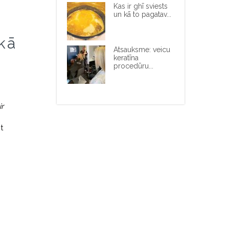
Kas ir ghī sviests
un kā to pagatav...
kā
Atsauksme: veicu
keratīna
procedūru...
ir
t