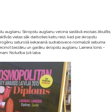
stu augšanu. Skropstu augšanu veicina sastāvā esošais žibulītis,
tīvās vielas sāk darboties katru reizi, kad pie skropstu
toestrogēnu saturošā ķekarainā sudrabsvece normalizē sebuma
eicinot biezāku un garāku skropstu augšanu. Lainera tonis –
nam. Noturība ļoti laba.