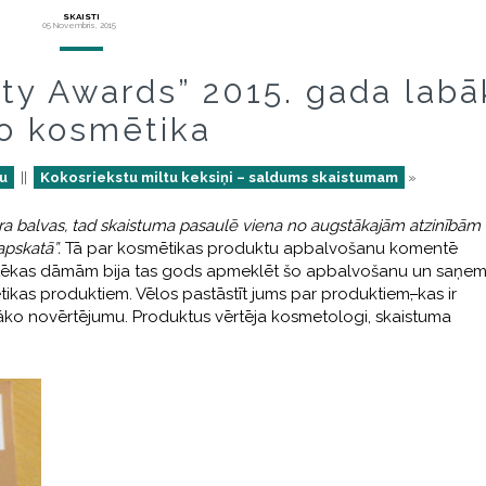
SKAISTI
05 Novembris, 2015
ty Awards” 2015. gada labā
o kosmētika
ļu
||
Kokosriekstu miltu keksiņi – saldums skaistumam
»
skara balvas, tad skaistuma pasaulē viena no augstākajām atzinībām 
pskatā”.
Tā par kosmētikas produktu apbalvošanu komentē
Biotēkas dāmām bija tas gods apmeklēt šo apbalvošanu un saņem
ikas produktiem. Vēlos pastāstīt jums par produktiem
,
kas ir
tāko novērtējumu. Produktus vērtēja kosmetologi, skaistuma