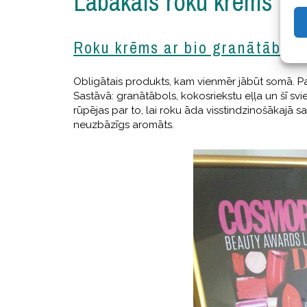
Labākais roku krēms
Roku krēms ar bio granātābolu
Obligātais produkts, kam vienmēr jābūt somā. Paba
Sastāvā: granātābols, kokosriekstu eļļa un šī sv
rūpējas par to, lai roku āda visstindzinošākajā s
neuzbāzīgs aromāts.