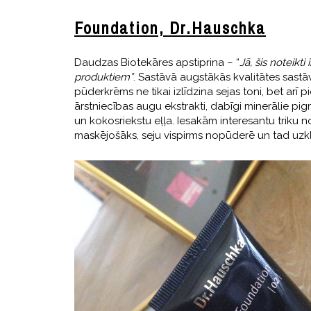
Foundation, Dr.Hauschka
Daudzas Biotekāres apstiprina – “
Jā, šis noteik
produktiem”
. Sastāvā augstākās kvalitātes sastāv
pūderkrēms ne tikai izlīdzina sejas toni, bet arī 
ārstniecības augu ekstrakti, dabīgi minerālie pi
un kokosriekstu eļļa. Iesakām interesantu triku
maskējošāks, seju vispirms nopūderē un tad uzk