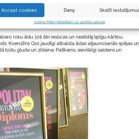
Accept cookies
Deny
Skatīt iestatījumu
 un Q10, Logona
Cookie Policy
Atbildības un saistību atruna
ro roku ādu, ļoti ātri iesūcas un neatstāj lipīgu kārtiņu.
iests. Koenzīms Q10 jaudīgi atbalsta ādas atjaunošanās spējas u
alā būtu gluda un zīdaina. Patīkams, sievišķīgi saldens un