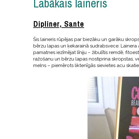
Labākais laineris
Dipliner, Sante
Šis laineris rūpējas par biezāku un garāku skrop
bērzu lapas un ķekarainā sudrabsvece. Lainera ak
pamatnes iezīmējat līniju – žibulītis remdē, fi
ražošanu un bērzu lapas nostiprina skropstas, v
melns – piemērots liktenīgās sievietes acu skatie