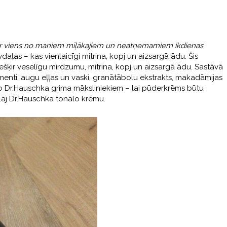
ti ir viens no maniem mīļākajiem un neatņemamiem
ikdienas
daļas – kas vienlaicīgi mitrina, kopj un aizsargā ādu. Šis
piešķir veselīgu mirdzumu, mitrina, kopj un aizsargā ādu. Sastāvā
gmenti, augu eļļas un vaski, granātābolu ekstrakts, makadāmijas
 no Dr.Hauschka grima māksliniekiem – lai pūderkrēms būtu
lāj Dr.Hauschka tonālo krēmu.