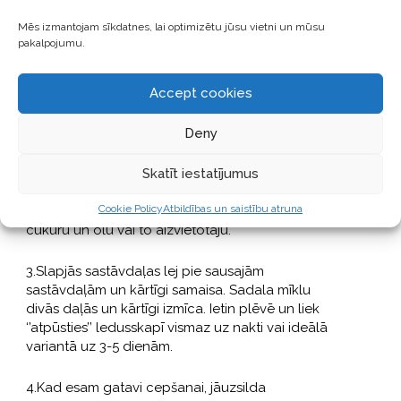
kokosriekstu cukurs
Mēs izmantojam sīkdatnes, lai optimizētu jūsu vietni un mūsu
pakalpojumu.
Kas jādara?
Accept cookies
1.Bļodā sajauc sausās sastāvdaļas – miltus,
ingveru, kanēli, krustnagliņas, piparus, cepamo
Deny
pulveris un sāli. Samaisi.
Skatīt iestatījumus
2.Atsevišķā bļodā sajauc slapjās sastāvdaļas –
Cookie Policy
Atbildības un saistību atruna
kokosriekstu eļļu un melasi. Pievieno kokosriekstu
cukuru un olu vai to aizvietotāju.
3.Slapjās sastāvdaļas lej pie sausajām
sastāvdaļām un kārtīgi samaisa. Sadala mīklu
divās daļās un kārtīgi izmīca. Ietin plēvē un liek
‘’atpūsties’’ ledusskapī vismaz uz nakti vai ideālā
variantā uz 3-5 dienām.
4.Kad esam gatavi cepšanai, jāuzsilda