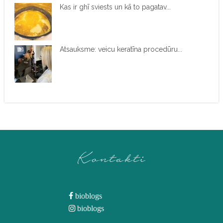
Kas ir ghī sviests un kā to pagatav...
Atsauksme: veicu keratīna procedūru...
Kontakti
bioblogs
bioblogs