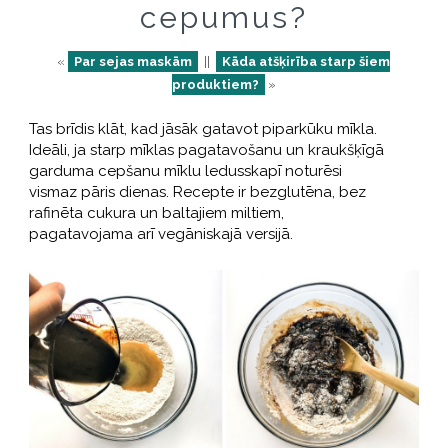
cepumus?
«
Par sejas maskām
||
Kāda atšķirība starp šiem
produktiem?
»
Tas brīdis klāt, kad jāsāk gatavot piparkūku mīkla.
Ideāli, ja starp mīklas pagatavošanu un kraukšķīgā
garduma cepšanu mīklu ledusskapī noturēsi
vismaz pāris dienas. Recepte ir bezglutēna, bez
rafinēta cukura un baltajiem miltiem,
pagatavojama arī vegāniskajā versijā.