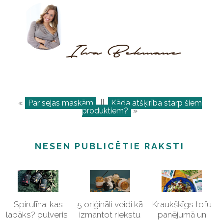
«
Par sejas maskām
||
Kāda atšķirība starp šiem
produktiem?
»
NESEN PUBLICĒTIE RAKSTI
Spirulīna: kas
5 oriģināli veidi kā
Kraukšķīgs tofu
labāks? pulveris,
izmantot riekstu
panējumā un