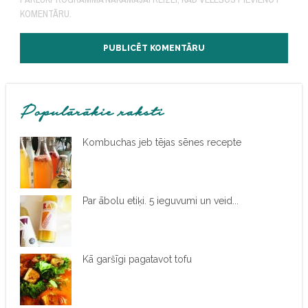
KOMENTĀRU.
Populārākie raksti
Kombuchas jeb tējas sēnes recepte
Par ābolu etiķi. 5 ieguvumi un veid...
Kā garšīgi pagatavot tofu