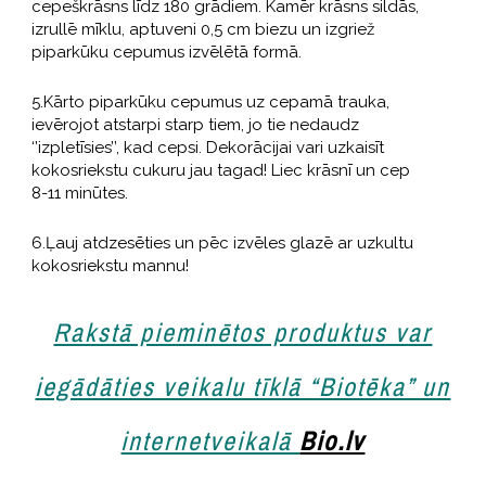
cepeškrāsns līdz 180 grādiem. Kamēr krāsns sildās,
izrullē mīklu, aptuveni 0,5 cm biezu un izgriež
piparkūku cepumus izvēlētā formā.
5.Kārto piparkūku cepumus uz cepamā trauka,
ievērojot atstarpi starp tiem, jo tie nedaudz
‘’izpletīsies’’, kad cepsi. Dekorācijai vari uzkaisīt
kokosriekstu cukuru jau tagad! Liec krāsnī un cep
8-11 minūtes.
6.Ļauj atdzesēties un pēc izvēles glazē ar uzkultu
kokosriekstu mannu!
Rakstā pieminētos produktus var
iegādāties veikalu tīklā “Biotēka” un
internetveikalā
Bio.lv