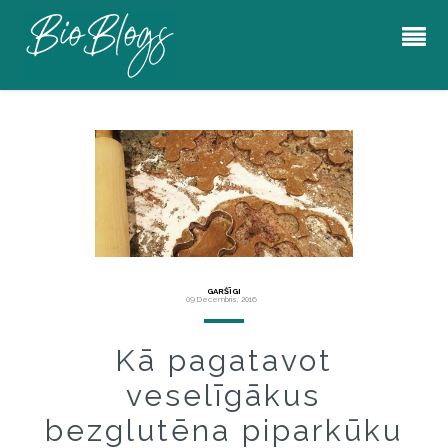
GARŠĪGI
09 Decembris, 2016
Kā pagatavot
veselīgākus
bezglutēna piparkūku