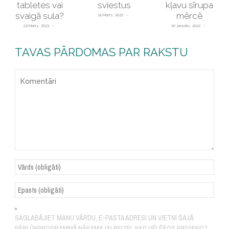
tabletes vai
sviestus
kļavu sīrupa
svaigā sula?
mērcē
18 Marts, 2022
02 Marts, 2023
20 Janvāris, 2022
TAVAS PĀRDOMAS PAR RAKSTU
SAGLABĀJIET MANU VĀRDU, E-PASTA ADRESI UN VIETNI ŠAJĀ
PĀRLŪKPROGRAMMĀ NĀKAMAJAI REIZEI, KAD VĒLĒŠOS PIEVIENOT