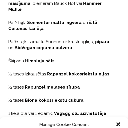
maisījuma
, piemēram Bauck Hof vai
Hammer
Muhle
Pa 2 tējk.
Sonnentor malta ingvera
un
īstā
Ceilonas kanēļa
Pa ½ tējk. samaltu Sonnentor krustnagliņu,
piparu
un
BioVegan cepamā pulvera
Šķipsna
Himalaju sāls
½ tases izkausētas
Rapunzel kokosriekstu eļļas
½ tases
Rapunzel melases sīrupa
½ tases
Biona kokosriekstu cukura
1 liela ola vai 1 ēdamk.
VegEgg olu aizvietotāja
Manage Cookie Consent
Dekorēšanai
Nutiva kokosriekstu manna
,
Biona