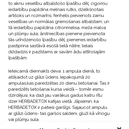
to aknu veselību atbalstošo īpašību dēļ, cigoriņu
iedarbību papildina melnais rutks, dzelkšņotais
artišoks un rozmarīns; fenhelis pievienots zarnu
veselības un normālas gremošanas atbalstam, un
tā iedarbību papildina citronmelisa, meža malva
un plūmju sula; ārstniecības pienene pievienota
tās urīndzenošo īpašību dēļ, pienenes iedarbību
pastiprina sastāvā esošā lielā nātre; lielais
diždadzis ir pazīstams ar savām ādu attīrošajām
īpašībām.
Ieteicamā diennakts deva: 1 ampula dienā, to
atšķaidot uz glāzi ūdens. Iepakojumā 20
ampulas,kas paredzētas 20 dienu lietošanai. Tas ir
paredzēts lietošanai kursa veidā – tomēr esmu
dzirdējusi, ka daži jau vairākus gadus katru rītu
dzer HERBADETOX kafijas vietā. Jāpiemin, ka
HERBADETOX ir patiesi garšīgs. Sajaucot ampulu
ar glāzi ūdens- tas garšos saldeni, gluži kā vīnogu
vai plūmju sula.