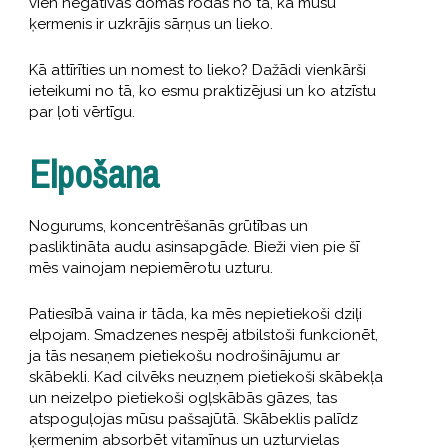
vien negatīvas domas rodas no tā, ka mūsu
ķermenis ir uzkrājis sārņus un lieko.
Kā attīrīties un nomest to lieko? Dažādi vienkārši
ieteikumi no tā, ko esmu praktizējusi un ko atzīstu
par ļoti vērtīgu.
Elpošana
Nogurums, koncentrēšanās grūtības un
pasliktināta audu asinsapgāde. Bieži vien pie šī
mēs vainojam nepiemērotu uzturu.
Patiesībā vaina ir tāda, ka mēs nepietiekoši dziļi
elpojam. Smadzenes nespēj atbilstoši funkcionēt,
ja tās nesaņem pietiekošu nodrošinājumu ar
skābekli. Kad cilvēks neuzņem pietiekoši skābekļa
un neizelpo pietiekoši ogļskābās gāzes, tas
atspoguļojas mūsu pašsajūtā. Skābeklis palīdz
ķermenim absorbēt vitamīnus un uzturvielas