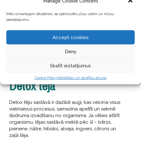
Manage Cookie Consent
Pirts
Mēs izmantojam sīkdatnes, lai optimizētu jūsu vietni un mūsu
pakalpojumu.
Pirts veicina visu minerālvielu un olbaltumvielu
apmaiņu. Kā arī pastiprinot nātrija hlorīda sāļu,
Accept cookies
neroganiskā forsfora, urīnskābes un pienskābes
izvadīšanu no organisma. Šo procesu iepaidā pirti
Deny
varam uzskatīt par spēcīgu attīrīšanās,
atjaunošanās un norūdīšanās līdzekli.
[1]
Skatīt iestatījumus
Cookie Policy
Atbildības un saistību atruna
Detox tēja
Detox tēju sastāvā ir dažādi augi, kas veicina visus
vielmaiņus procesus, samazina apetīti un sekmē
šķidruma izvadīšanu no organisma. Ja vēlies attīrīt
organismu, tējas sastāvā meklē pēc šī – bērzs,
pienene, nātre, hibisks, alveja, ingvers, citrons un
zaļā tēja.