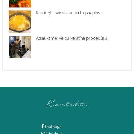
Kas ir ghī sviests un kā to pagatav...
Atsauksme: veicu keratīna procedūru...
Kontakti
bioblogs
bioblogs