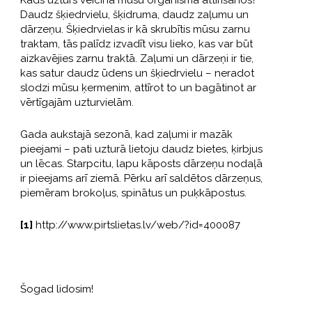
Kāds uzturs veicina mūsu organisma attīrīšanos?
Daudz šķiedrvielu, šķidruma, daudz zaļumu un
dārzeņu. Šķiedrvielas ir kā skrubītis mūsu zarnu
traktam, tās palīdz izvadīt visu lieko, kas var būt
aizkavējies zarnu traktā. Zaļumi un dārzeņi ir tie,
kas satur daudz ūdens un šķiedrvielu – neradot
slodzi mūsu ķermenim, attīrot to un bagātinot ar
vērtīgajām uzturvielām.
Gada aukstajā sezonā, kad zaļumi ir mazāk
pieejami – pati uzturā lietoju daudz bietes, ķirbjus
un lēcas. Starpcitu, lapu kāposts dārzeņu nodaļā
ir pieejams arī ziemā. Pērku arī saldētos dārzeņus,
piemēram brokoļus, spinātus un puķkāpostus.
[1]
http://www.pirtslietas.lv/web/?id=400087
Šogad lidosim!