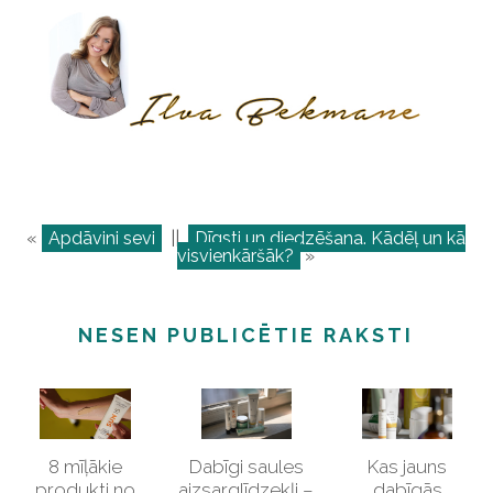
«
Apdāvini sevi
||
Dīgsti un diedzēšana. Kādēļ un kā
visvienkāršāk?
»
NESEN PUBLICĒTIE RAKSTI
8 mīļākie
Dabīgi saules
Kas jauns
produkti no
aizsarglīdzekļi –
dabīgās