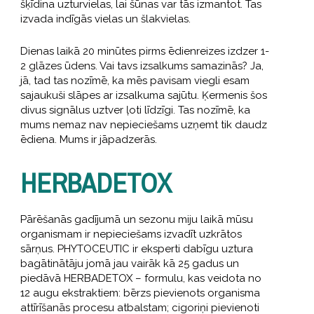
šķīdina uzturvielas, lai šūnas var tās izmantot. Tas
izvada indīgās vielas un šlakvielas.
Dienas laikā 20 minūtes pirms ēdienreizes izdzer 1-
2 glāzes ūdens. Vai tavs izsalkums samazinās? Ja,
jā, tad tas nozīmē, ka mēs pavisam viegli esam
sajaukuši slāpes ar izsalkuma sajūtu. Ķermenis šos
divus signālus uztver ļoti līdzīgi. Tas nozīmē, ka
mums nemaz nav nepieciešams uzņemt tik daudz
ēdiena. Mums ir jāpadzerās.
HERBADETOX
Pārēšanās gadījumā un sezonu miju laikā mūsu
organismam ir nepieciešams izvadīt uzkrātos
sārņus. PHYTOCEUTIC ir eksperti dabīgu uztura
bagātinātāju jomā jau vairāk kā 25 gadus un
piedāvā HERBADETOX – formulu, kas veidota no
12 augu ekstraktiem: bērzs pievienots organisma
attīrīšanās procesu atbalstam; cigoriņi pievienoti