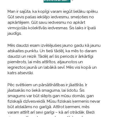
Man ir sajūta, ka kopīgi varam iegūt lielāku spēku.
Gūt sevis pašas iekšējo iedvesmu, smeļoties no
apkārtējiem. Gūt savu iedvesmu no apkārt
virmojošās kolektīvās iedvesmas. Šis laiks ir īpaši
jaudīgs.
Mēs daudzi esam izvēlējušies jauno gadu kā jaunu
atskaites punktu. Un tieši tādēļ, ka mēs to daram
daudzi un reizē. Tādēļ arī šis periods ir ārkārtīgi
piemērots, lai mēs attīrītos, atjaunotos un
iegrieztos jaunā un labākā sevī. Mēs visi kopā un
katrs atsevišķi.
Pēc svētkiem un pārsātīnātības ir jāattīrās. Ir
jāatsakās no liekā smaguma, lai lidotu. Šis
smagums var būt slēpts gan mūsu domās, gan
fiziskajā dzīvesveidā. Mūsu fiziskais ķermenis nevar
būt atdalāms no garīgā. Attīrot ķermeni, mēs
varam attīrīt arī sevi garīgi – kā arī otrādāk. Bieži