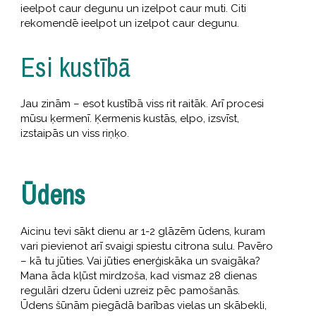
ieelpot caur degunu un izelpot caur muti. Citi
rekomendē ieelpot un izelpot caur degunu.
Esi kustībā
Jau zinām – esot kustībā viss rit raitāk. Arī procesi
mūsu ķermenī. Ķermenis kustās, elpo, izsvīst,
izstaipās un viss riņķo.
Ūdens
Aicinu tevi sākt dienu ar 1-2 glāzēm ūdens, kuram
vari pievienot arī svaigi spiestu citrona sulu. Pavēro
– kā tu jūties. Vai jūties enerģiskāka un svaigāka?
Mana āda kļūst mirdzoša, kad vismaz 28 dienas
regulāri dzeru ūdeni uzreiz pēc pamošanās.
Ūdens šūnām piegādā barības vielas un skābekli,