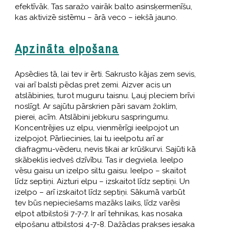
efektīvāk. Tas saražo vairāk balto asinsķermenīšu,
kas aktivizē sistēmu – ārā veco – iekšā jauno.
Apzināta elpošana
Apsēdies tā, lai tev ir ērti. Sakrusto kājas zem sevis,
vai arī balsti pēdas pret zemi. Aizver acis un
atslābinies, turot muguru taisnu. Ļauj pleciem brīvi
noslīgt. Ar sajūtu pārskrien pāri savam žoklim,
pierei, acīm. Atslābini jebkuru saspringumu.
Koncentrējies uz elpu, vienmērīgi ieelpojot un
izelpojot. Pārliecinies, lai tu ieelpotu arī ar
diafragmu-vēderu, nevis tikai ar krūškurvi. Sajūti kā
skābeklis iedveš dzīvību. Tas ir degviela. Ieelpo
vēsu gaisu un izelpo siltu gaisu. Ieelpo – skaitot
līdz septiņi. Aizturi elpu – izskaitot līdz septiņi. Un
izelpo – arī izskaitot līdz septiņi. Sākumā varbūt
tev būs nepieciešams mazāks laiks, līdz varēsi
elpot atbilstoši 7-7-7. Ir arī tehnikas, kas nosaka
elpošanu atbilstosi 4-7-8. Dažādas prakses iesaka