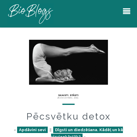
SKAISTI
,
STĀSTI
28 Decembris, 2015
Pēcsvētku detox
«
Apdāvini sevi
||
Dīgsti un diedzēšana. Kādēļ un kā
visvienkāršāk?
»