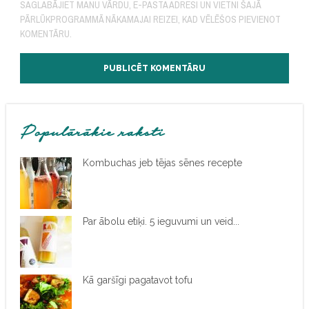
SAGLABĀJIET MANU VĀRDU, E-PASTA ADRESI UN VIETNI ŠAJĀ
PĀRLŪKPROGRAMMĀ NĀKAMAJAI REIZEI, KAD VĒLĒŠOS PIEVIENOT
KOMENTĀRU.
Populārākie raksti
Kombuchas jeb tējas sēnes recepte
Par ābolu etiķi. 5 ieguvumi un veid...
Kā garšīgi pagatavot tofu