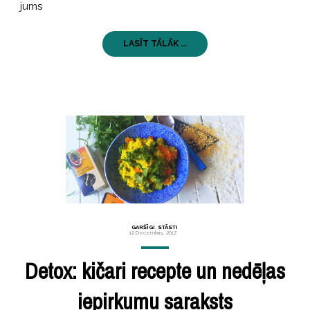
jums
LASĪT TĀLĀK ...
GARŠĪGI
,
STĀSTI
12 Decembris, 2017
Detox: kičari recepte un nedēļas
iepirkumu saraksts