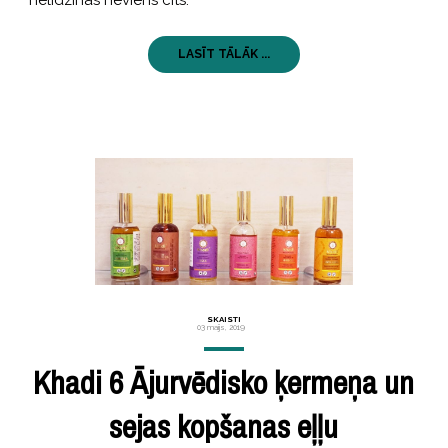
LASĪT TĀLĀK ...
SKAISTI
03 maijs, 2019
Khadi 6 Ājurvēdisko ķermeņa un
sejas kopšanas eļļu