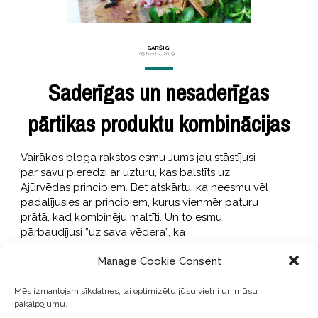
GARŠĪGI
05 Marts, 2019
Saderīgas un nesaderīgas
pārtikas produktu kombinācijas
Vairākos bloga rakstos esmu Jums jau stāstījusi
par savu pieredzi ar uzturu, kas balstīts uz
Ajūrvēdas principiem. Bet atskārtu, ka neesmu vēl
padalījusies ar principiem, kurus vienmēr paturu
prātā, kad kombinēju maltīti. Un to esmu
pārbaudījusi ”uz sava vēdera”, ka
Manage Cookie Consent
LASĪT TĀLĀK ...
Mēs izmantojam sīkdatnes, lai optimizētu jūsu vietni un mūsu
pakalpojumu.