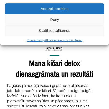
Accept cookies
Deny
Skatīt iestatījumus
Cookie Policy
Atbildības un saistību atruna
GARŠĪGI
,
STĀSTI
21 Decembris, 2017
Mana kičari detox
dienasgrāmata un rezultāti
Pagājušajā nedēļā veicu ilgi plānoto attīrīšanās
jeb detox nedēļu ar kičari. Šī nedēļa beigu beigās
izvērtās 11 dienās! Izlēmu, ka katru dienu
pierakstīšu savas sajūtas un pārdomas, lai jums
sniegtu īsu ieskatu tajā, ar ko es saskāros un kas