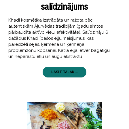
salīdzinājums
Khadi kosmētika izstrādāta un ražota pēc
autentiskām Ājurvēdas tradīcijām (gadu simtos
pārbaudīta aktīvo vielu efektivitāte). Salīdzināju 6
dažādus Khadi īpašos eļļu maisījumus, kas
paredzēti sejas, ķermeņa un ķermeņa
problēmzonu kopšanai. Katra eļļa ietver bagātīgu
un neparastu eļļu un augu ekstraktu
LASĪT TĀLĀK ...