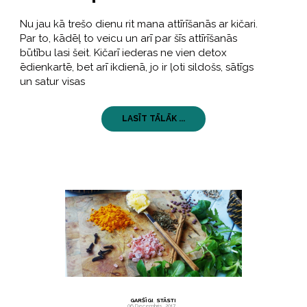
Nu jau kā trešo dienu rit mana attīrīšanās ar kičari.
Par to, kādēļ to veicu un arī par šīs attīrīšanās
būtību lasi šeit. Kičarī iederas ne vien detox
ēdienkartē, bet arī ikdienā, jo ir ļoti sildošs, sātīgs
un satur visas
LASĪT TĀLĀK ...
GARŠĪGI
,
STĀSTI
06 Decembris, 2017