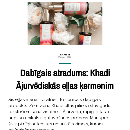
SKAISTI
27 maijs, 2021
Dabīgais atradums: Khadi
Ājurvēdiskās eļļas ķermenim
Šīs eļļas manā izpratnē ir ļoti unikāls dabīgais
produkts. Zem viena Khadi eļļas piliena stāv gadu
tūkstošiem sena zinātne – Ājurvēda, rūpīgi atlasīti
augi un unikāls izgatavošanas process. Manuprāt,
šis ir pilnīgi autentisks un unikāls zīmols, kuram
nelīdzinās neviens cits.