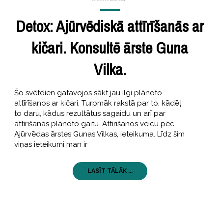
Detox: Ajūrvēdiskā attīrīšanās ar
kičari. Konsultē ārste Guna
Vilka.
Šo svētdien gatavojos sākt jau ilgi plānoto
attīrīšanos ar kičari. Turpmāk rakstā par to, kādēļ
to daru, kādus rezultātus sagaidu un arī par
attīrīšanās plānoto gaitu. Attīrīšanos veicu pēc
Ajūrvēdas ārstes Gunas Vilkas, ieteikuma. Līdz šim
viņas ieteikumi man ir
LASĪT TĀLĀK ...