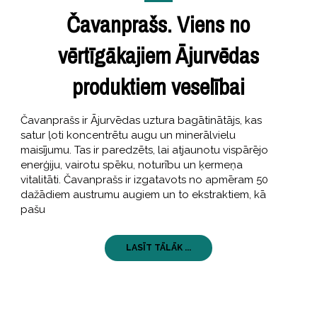
Čavanprašs. Viens no
vērtīgākajiem Ājurvēdas
produktiem veselībai
Čavanprašs ir Ājurvēdas uztura bagātinātājs, kas
satur ļoti koncentrētu augu un minerālvielu
maisījumu. Tas ir paredzēts, lai atjaunotu vispārējo
enerģiju, vairotu spēku, noturību un ķermeņa
vitalitāti. Čavanprašs ir izgatavots no apmēram 50
dažādiem austrumu augiem un to ekstraktiem, kā
pašu
LASĪT TĀLĀK ...