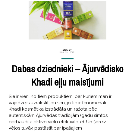
SKAISTI
20 Aprīlis, 2017
Dabas dziednieki – Ājurvēdisko
Khadi eļļu maisījumi
Šie ir vieni no tiem produktiem, par kuriem man ir
vajadzējis uzrakstīt jau sen, jo tie ir fenomenāli.
Khadi kosmētika izstrādāta un ražota pēc
autentiskām Ājurvēdas tradīcijām (gadu simtos
pārbaudīta aktīvo vielu efektivitāte). Un šoreiz
vēlos tuvāk pastāstīt par īpašajiem