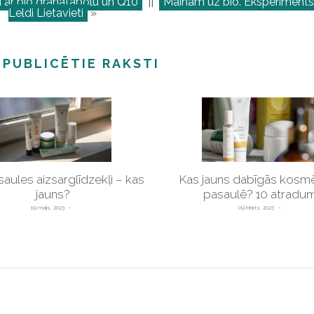
 ar bio granātābolu un Q10
||
Mainām uz bio. Eksperiments
Leldi Lietavieti
»
 PUBLICĒTIE RAKSTI
saules aizsarglīdzekļi – kas
Kas jauns dabīgās kosmē
jauns?
pasaulē? 10 atradum
19 maijs, 2023
09 Marts, 2023