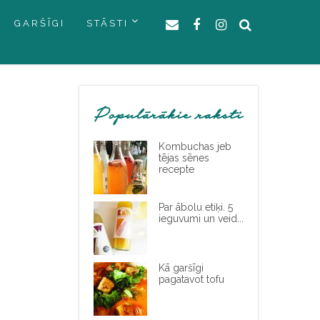
GARŠĪGI
STĀSTI
Populārākie raksti
Kombuchas jeb
tējas sēnes
recepte
Par ābolu etiķi. 5
ieguvumi un veid...
Kā garšīgi
pagatavot tofu