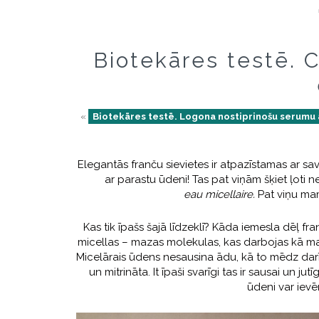
Biotekāres testē. 
«
Biotekāres testē. Logona nostiprinošu serumu 
Elegantās franču sievietes ir atpazīstamas ar s
ar parastu ūdeni! Tas pat viņām šķiet ļoti n
eau micellaire.
Pat viņu ma
Kas tik īpašs šajā līdzeklī? Kāda iemesla dēļ f
micellas – mazas molekulas, kas darbojas kā magn
Micelārais ūdens nesausina ādu, kā to mēdz darīt
un mitrināta. It īpaši svarīgi tas ir sausai un ju
ūdeni var ievē