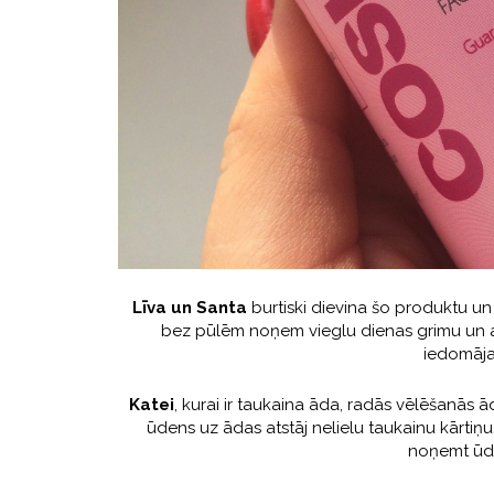
Līva un Santa
burtiski dievina šo produktu un 
bez pūlēm noņem vieglu dienas grimu un at
iedomāja
Katei
, kurai ir taukaina āda, radās vēlēšanās ā
ūdens uz ādas atstāj nelielu taukainu kārtiņu,
noņemt ūd