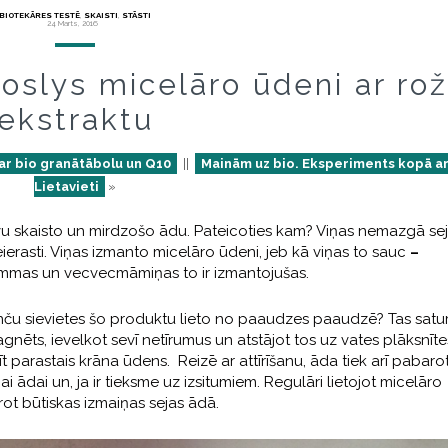
BIOTEKĀRES TESTĒ
,
SKAISTI
,
STĀSTI
24 Marts, 2016
Coslys micelāro ūdeni ar ro
ekstraktu
ar bio granātābolu un Q10
||
Mainām uz bio. Eksperiments kopā ar
Lietavieti
»
avu skaisto un mirdzošo ādu. Pateicoties kam? Viņas nemazgā se
eierasti. Viņas izmanto micelāro ūdeni, jeb kā viņas to sauc
–
mmas un vecvecmāmiņas to ir izmantojušas.
ranču sievietes šo produktu lieto no paaudzes paaudzē? Tas satu
ēts, ievelkot sevī netīrumus un atstājot tos uz vates plāksnīte
 parastais krāna ūdens. Reizē ar attīrīšanu, āda tiek arī pabaro
tīgai ādai un, ja ir tieksme uz izsitumiem. Regulāri lietojot micelāro
rot būtiskas izmaiņas sejas ādā.