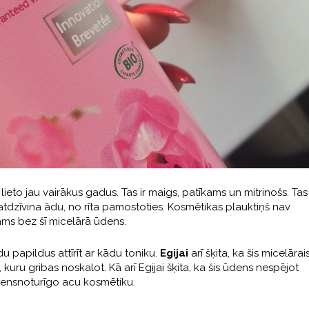
lieto jau vairākus gadus. Tas ir maigs, patīkams un mitrinošs. Tas
dzīvina ādu, no rīta pamostoties. Kosmētikas plauktiņš nav
ms bez šī micelārā ūdens.
du papildus attīrīt ar kādu toniku.
Egijai
arī šķita, ka šis micelārai
 kuru gribas noskalot. Kā arī Egijai šķita, ka šis ūdens nespējot
ensnoturīgo acu kosmētiku.