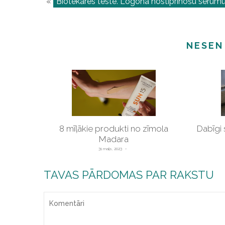
«
Biotekāres testē. Logona nostiprinošu serumu
NESEN
8 mīļākie produkti no zīmola
Dabīgi 
Madara
31 maijs, 2023
TAVAS PĀRDOMAS PAR RAKSTU