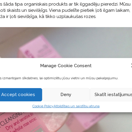
is šāda tipa organiskais produkts ar tik ilggadēju pieredzi. Mūsu
oti skaists un sievišķīgs. Viena pudelīte pietiek ļoti ilgam laikam,
 ir ļoti sievišķīga, kā tikko uzplaukušas rozes.
Manage Cookie Consent
 izmantojam sīkdatnes, lai optimizētu jūsu vietni un mūsu pakalpojumu.
Accept cookies
Deny
Skatīt iestatījumu
Cookie Policy
Atbildības un saistību atruna