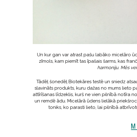
Un kur gan var atrast pašu labāko micelāro ūde
zīmols, kam piemīt tas īpašais šarms, kas fran
harmoniju. Mēs ve
Tādēļ šonedēļ Biotekāres testē un sniedz atsa
slavināts produkts, kuru dažas no mums lieto 
attīrīšanas līdzeklis, kurš ne vien pilnībā notīra
un remdē ādu. Micelārā ūdens lielākā priekšrocī
toniks, ko parasti lieto, lai pilnībā atbrī
M