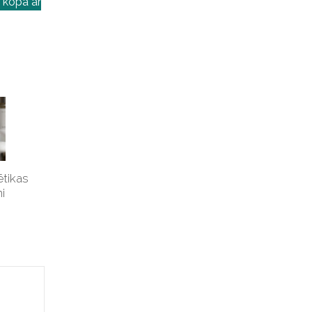
 kopā ar
tikas
i