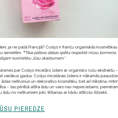
ni, ja ne pašā Francijā? Coslys ir franču organiskās kosmētikas
ču sievietēm.
“
Tikai patiess dabas spēks respektē mūsu ķermeņa
idojam kosmētiku Jūsu skaistumam.”
uksmes par Coslys micelāro ūdeni ar organisko rožu ekstraktu –
pat vairākus gadus. Coslys micelārais ūdens ir nākamās paaudze
 no ādas netīrumus un dekoratīvo kosmētiku, bet arī mīkstina, mitri
ba – tas pilnībā attīra ādu un vairs nav nepieciešams, piemēram
votu ādu no netīrumiem pēc tīrīšanas ar kādu attīrošo līdzekli.
ŪSU PIEREDZE