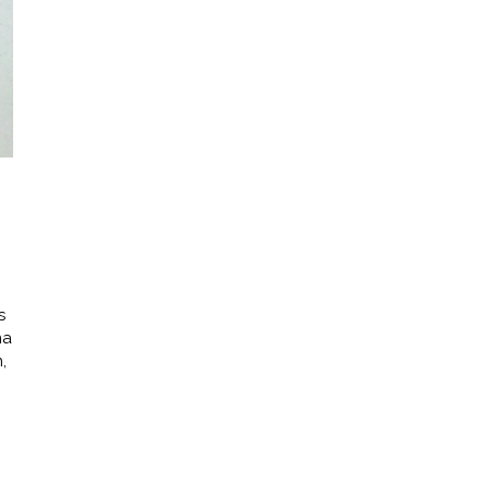
s
na
,