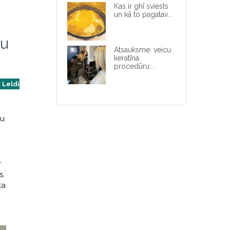
Kas ir ghī sviests
un kā to pagatav...
žu
Atsauksme: veicu
keratīna
procedūru...
 Leldi
ju
r
s.
ta