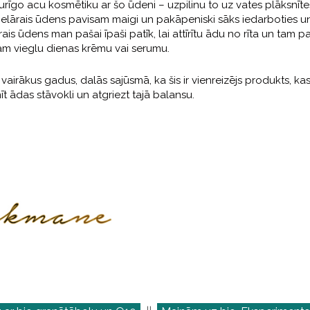
rīgo acu kosmētiku ar šo ūdeni – uzpilinu to uz vates plāksnīte
celārais ūdens pavisam maigi un pakāpeniski sāks iedarboties u
ais ūdens man pašai īpaši patīk, lai attīrītu ādu no rīta un tam p
sam vieglu dienas krēmu vai serumu.
vairākus gadus, dalās sajūsmā, ka šis ir vienreizējs produkts, ka
nīt ādas stāvokli un atgriezt tajā balansu.