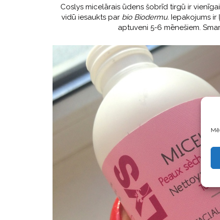
Coslys micelārais ūdens šobrīd tirgū ir vienīga
vidū iesaukts par
bio Biodermu.
Iepakojums ir ļ
aptuveni 5-6 mēnešiem. Smarža
Mēs