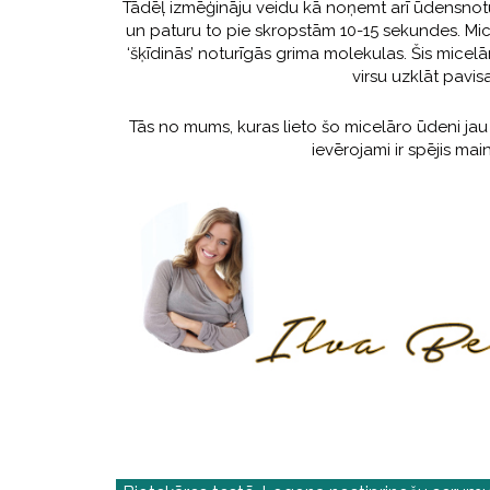
Tādēļ izmēģināju veidu kā noņemt arī ūdensnotu
un paturu to pie skropstām 10-15 sekundes. Mi
‘šķīdinās’ noturīgās grima molekulas. Šis micelār
virsu uzklāt pavi
Tās no mums, kuras lieto šo micelāro ūdeni jau 
ievērojami ir spējis mai