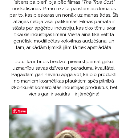
“sitiens pa pieri” bija pēc filmas
“The True Cost”
noskatīšanās. Pirmo reiz tā pa īstam aizdomājos
par to, kas pieskaras un nonāk uz manas ādas. Šīs
atziņas nebija visai patīkamas. Filmas pamatā ir
stāsts par apģērbu industriju, kas eko tēmu skar
tikai šīs industrijas līmenī. Viena aina tika veltīta
ģenētiski modificētas kokvilnas audzēšanai un
tam, ar kādām ķimikālijām tā tiek apstrādāta.
Jūtu, ka ir brīdis beidzot pievērst pamatīgāku
uzmanību savas dzīves un paradumu kvalitātei.
Pagaidām gan nevaru apgalvot, ka bio produkti
no maniem kosmētikas plauktiem spēs pilnībā
izkonkurēt komerciālās industrijas produktus, bet
viens gan ir skaidrs – ir jāmēģina!
Save