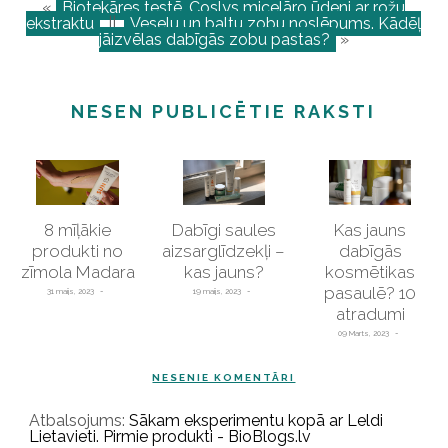
«
Biotekāres testē. Coslys micelāro ūdeni ar rožu
ekstraktu
||
Veselu un baltu zobu noslēpums. Kādēļ
jāizvēlas dabīgās zobu pastas?
»
NESEN PUBLICĒTIE RAKSTI
8 mīļākie
Dabīgi saules
Kas jauns
produkti no
aizsarglīdzekļi –
dabīgās
zīmola Madara
kas jauns?
kosmētikas
pasaulē? 10
31 maijs, 2023
19 maijs, 2023
atradumi
09 Marts, 2023
NESENIE KOMENTĀRI
Atbalsojums:
Sākam eksperimentu kopā ar Leldi
Lietavieti. Pirmie produkti - BioBlogs.lv