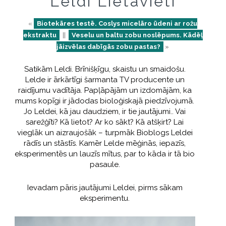
Leldi Lietavieti
«
Biotekāres testē. Coslys micelāro ūdeni ar rožu
ekstraktu
||
Veselu un baltu zobu noslēpums. Kādēļ
jāizvēlas dabīgās zobu pastas?
»
Satikām Leldi. Brīnišķīgu, skaistu un smaidošu.
Lelde ir ārkārtīgi šarmanta TV producente un
raidījumu vadītāja. Papļāpājām un izdomājām, ka
mums kopīgi ir jādodas bioloģiskajā piedzīvojumā.
Jo Leldei, kā jau daudziem, ir tie jautājumi.. Vai
sarežģīti? Kā lietot? Ar ko sākt? Kā atšķirt? Lai
vieglāk un aizraujošāk – turpmāk Bioblogs Leldei
rādīs un stāstīs. Kamēr Lelde mēģinās, iepazīs,
eksperimentēs un lauzīs mītus, par to kāda ir tā bio
pasaule.
Ievadam pāris jautājumi Leldei, pirms sākam
eksperimentu.