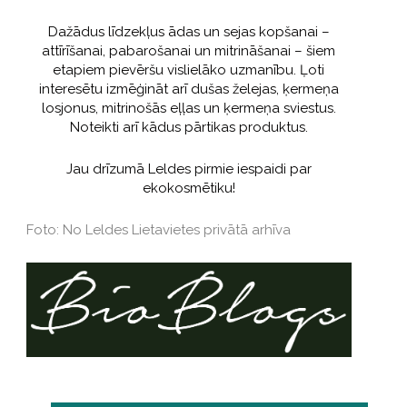
Dažādus līdzekļus ādas un sejas kopšanai –
attīrīšanai, pabarošanai un mitrināšanai – šiem
etapiem pievēršu vislielāko uzmanību. Ļoti
interesētu izmēģināt arī dušas želejas, ķermeņa
losjonus, mitrinošās eļļas un ķermeņa sviestus.
Noteikti arī kādus pārtikas produktus.
Jau drīzumā Leldes pirmie iespaidi par
ekokosmētiku!
Foto: No Leldes Lietavietes privātā arhīva