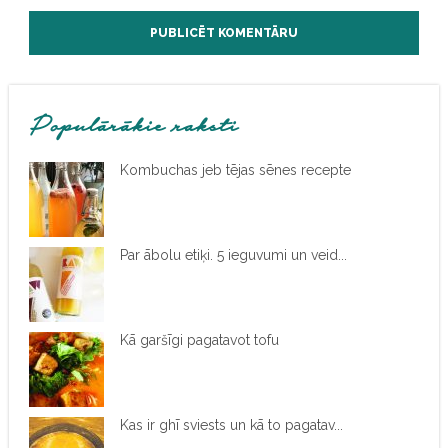
Populārākie raksti
Kombuchas jeb tējas sēnes recepte
Par ābolu etiķi. 5 ieguvumi un veid...
Kā garšīgi pagatavot tofu
Kas ir ghī sviests un kā to pagatav...