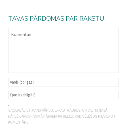
TAVAS PĀRDOMAS PAR RAKSTU
SAGLABĀJIET MANU VĀRDU, E-PASTA ADRESI UN VIETNI ŠAJĀ
PĀRLŪKPROGRAMMĀ NĀKAMAJAI REIZEI, KAD VĒLĒŠOS PIEVIENOT
KOMENTĀRU.