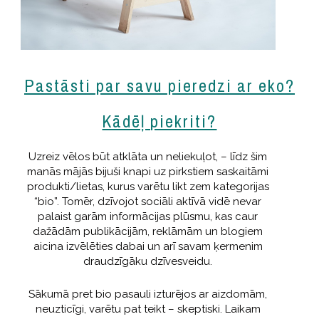
Pastāsti par savu pieredzi ar eko?
Kādēļ piekriti?
Uzreiz vēlos būt atklāta un neliekuļot, – līdz šim
manās mājās bijuši knapi uz pirkstiem saskaitāmi
produkti/lietas, kurus varētu likt zem kategorijas
“bio”. Tomēr, dzīvojot sociāli aktīvā vidē nevar
palaist garām informācijas plūsmu, kas caur
dažādām publikācijām, reklāmām un blogiem
aicina izvēlēties dabai un arī savam ķermenim
draudzīgāku dzīvesveidu.
Sākumā pret bio pasauli izturējos ar aizdomām,
neuzticīgi, varētu pat teikt – skeptiski. Laikam