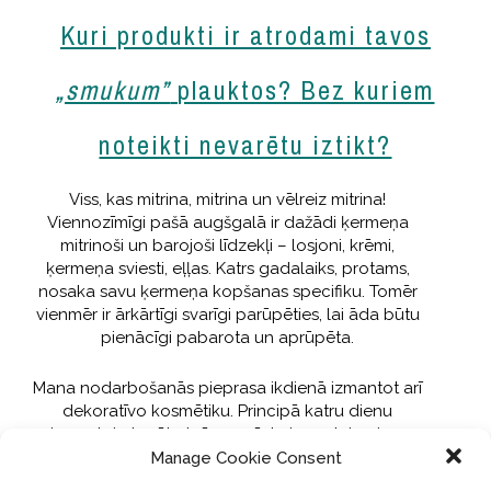
Kuri produkti ir atrodami tavos
„smukum”
plauktos? Bez kuriem
noteikti nevarētu iztikt?
Viss, kas mitrina, mitrina un vēlreiz mitrina!
Viennozīmīgi pašā augšgalā ir dažādi ķermeņa
mitrinoši un barojoši līdzekļi – losjoni, krēmi,
ķermeņa sviesti, eļļas. Katrs gadalaiks, protams,
nosaka savu ķermeņa kopšanas specifiku. Tomēr
vienmēr ir ārkārtīgi svarīgi parūpēties, lai āda būtu
pienācīgi pabarota un aprūpēta.
Mana nodarbošanās pieprasa ikdienā izmantot arī
dekoratīvo kosmētiku. Principā katru dienu
izmantoju tonālo krēmu, pūderi, acu laineri un
lūpu krāsu, reizēm arī mazliet vaigu sārtumu.
Manage Cookie Consent
Domāju, ka nevarētu atteikties no šo produktu