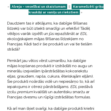
«
Alveja – veselībai un skaistumam
||
Karamelizēti griķu
kraukšķi ar vaniļu un riekstiem
»
Daudziem tas ir atklājums, ka dabīgie tīrīšanas
līdzekļi var būt izteikti smaržīgi un efektīvi! Tādēļ
vēlējos vairāk izpētīt un jūs iepazīstināt ar
EDL
ekoloģiskajiem mājas tīrīšanas līdzekļiem no
Francijas. Kādi tad ir šie produkti un vai tie tiešām
strādā?
Pirmkārt jau vēlos vērst uzmanību, ka dabīgie
mājas kopšanas produkti ir izstrādāti no augu un
minerālu izejvielām (pārstrādātas kokosriekstu
eļļas, graudiem, rapša, cukura, ēteriskajām eļļām).
Šie produkti noārdās vidē un nepiesārņo to, kā arī
iepakojums ir otrreiz pārstrādājams.
EDL
piedāvā
izcilu
premium
kvalitāti un autentisku smaržu ar
Francijas dvesmu un rūpīgi izstrādātas formulas.
Kā arī man šķiet svarīgi, ka dabīgie produkti krietni