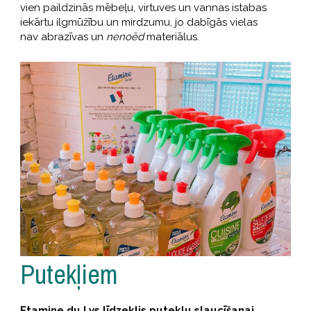
vien paildzinās mēbeļu, virtuves un vannas istabas
iekārtu ilgmūžību un mirdzumu, jo dabīgās vielas
nav abrazīvas un
nenoēd
materiālus.
Putekļiem
Etamine du Lys līdzeklis putekļu slaucīšanai