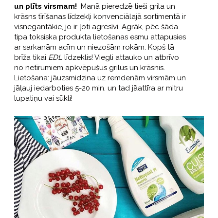
un plīts virsmam!
Manā pieredzē tieši grila un
krāsns tīrīšanas līdzekļi konvenciālajā sortimentā ir
visnegantākie, jo ir ļoti agresīvi. Agrāk, pēc šāda
tipa toksiska produkta lietošanas esmu attapusies
ar sarkanām acīm un niezošām rokām. Kopš tā
brīža tikai
EDL
līdzeklis! Viegli attauko un atbrīvo
no netīrumiem apkvēpušus grilus un krāsnis.
Lietošana: jāuzsmidzina uz remdenām virsmām un
jāļauj iedarboties 5-20 min. un tad jāattīra ar mitru
lupatiņu vai sūkli!