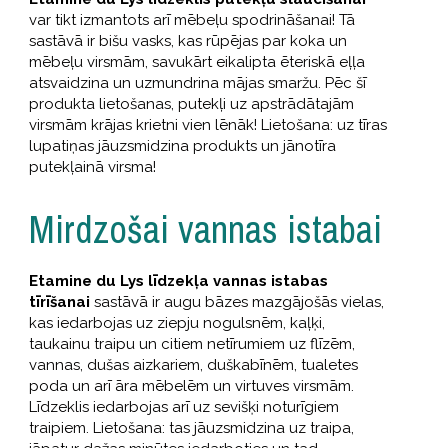
var tikt izmantots arī mēbeļu spodrināšanai! Tā
sastāvā ir bišu vasks, kas rūpējas par koka un
mēbeļu virsmām, savukārt eikalipta ēteriskā eļļa
atsvaidzina un uzmundrina mājas smaržu. Pēc šī
produkta lietošanas, putekļi uz apstrādātajām
virsmām krājas krietni vien lēnāk! Lietošana: uz tīras
lupatiņas jāuzsmidzina produkts un jānotīra
putekļainā virsma!
Mirdzošai vannas istabai
Etamine du Lys līdzekļa vannas istabas
tīrīšanai
sastāvā ir augu bāzes mazgājošās vielas,
kas iedarbojas uz ziepju nogulsnēm, kaļķi,
taukainu traipu un citiem netīrumiem uz flīzēm,
vannas, dušas aizkariem, duškabīnēm, tualetes
poda un arī āra mēbelēm un virtuves virsmām.
Līdzeklis iedarbojas arī uz sevišķi noturīgiem
traipiem. Lietošana: tas jāuzsmidzina uz traipa,