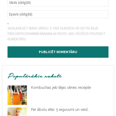
SAGLABĀJIET MANU VĀRDU, E-PASTA ADRESI UN VIETNI ŠAJĀ
PĀRLŪKPROGRAMMĀ NĀKAMAJAI REIZEI, KAD VĒLĒŠOS PIEVIENOT
KOMENTĀRU.
Populārākie raksti
Kombuchas jeb tējas sēnes recepte
Par ābolu etiķi. 5 ieguvumi un veid...