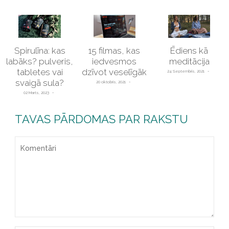
Spirulīna: kas
15 filmas, kas
Ēdiens kā
labāks? pulveris,
iedvesmos
meditācija
tabletes vai
dzīvot veselīgāk
24 Septembris, 2021
svaigā sula?
20 oktobris, 2021
02 Marts, 2023
TAVAS PĀRDOMAS PAR RAKSTU