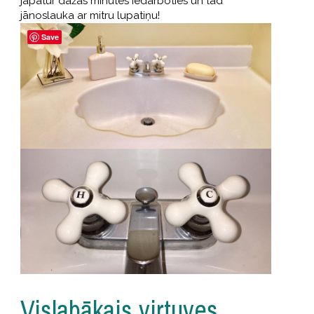
jāpatur dažas minūtes iedarboties un tad
jānoslauka ar mitru lupatiņu!
Save
Vislabākais virtuves