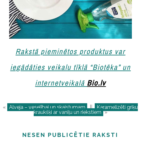
Rakstā pieminētos produktus var
iegādāties veikalu tīklā “Biotēka” un
internetveikalā
Bio.lv
«
Alveja – veselībai un skaistumam
||
Karamelizēti griķu
kraukšķi ar vaniļu un riekstiem
»
NESEN PUBLICĒTIE RAKSTI