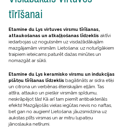
tīrīšanai
Etamine du Lys virtuves virsmu tīrīšanas,
attaukošanas un atkaļķošanas līdzeklis
aktīvi
iedarbojas uz nogulsnēm uz visdažādākajām
mazgājamām virsmām. Lietošana: uz noturīgākiem
traipiem ieteicams paturēt dažas minūtes un
nomazgāt ar sūkli.
Etamine du Lys keramisko virsmu un indukcijas
plātņu tīrīšanas līdzeklis
bagātināts ar sidra etiķi
un citrona un verbēnas ēteriskajām eļļām. Tas
attīra, attauko un piešķir virsmām spīdumu,
neskrāpējot tās! Kā arī tam piemīt antibakteriāls
efekts! Mazgājošās vielas iegūtas nevis no naftas,
bet gan no augiem! Lietošana: jāuzsmidzina uz
aukstas plīts virsmas un ar mitru lupatiņu
jānoslauka netīrumi.