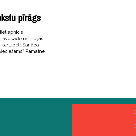
ekstu pīrāgs
iet apnicis
, avokado un indijas
o kartupeli! Sanāca
nepieciešams? Pamatnei
E
E