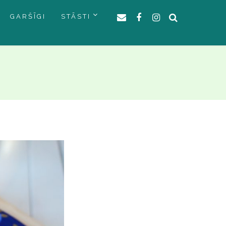
GARŠĪGI
STĀSTI