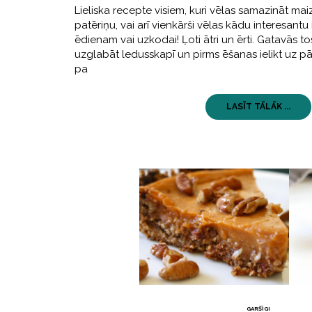
Lieliska recepte visiem, kuri vēlas samazināt m
patēriņu, vai arī vienkārši vēlas kādu interesantu
ēdienam vai uzkodai! Ļoti ātri un ērti. Gatavās t
uzglabāt ledusskapī un pirms ēšanas ielikt uz pā
pa
LASĪT TĀLĀK ...
GARŠĪGI