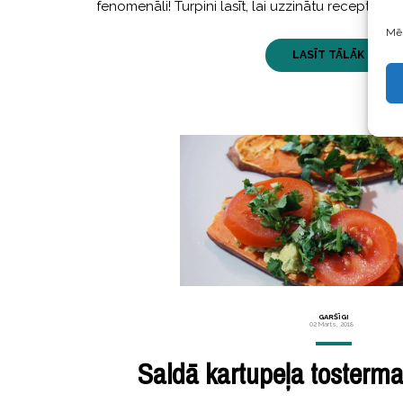
fenomenāli! Turpini lasīt, lai uzzinātu recepti. 
Mēs
LASĪT TĀLĀK ...
GARŠĪGI
02 Marts, 2018
Saldā kartupeļa tosterma