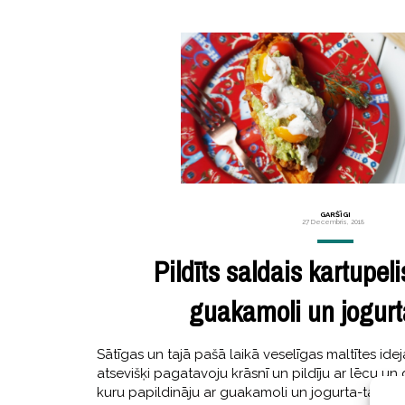
GARŠĪGI
27 Decembris, 2018
Pildīts saldais kartupel
guakamoli un jogurt
Sātīgas un tajā pašā laikā veselīgas maltītes ide
atsevišķi pagatavoju krāsnī un pildīju ar lēcu un
kuru papildināju ar guakamoli un jogurta-tahini 