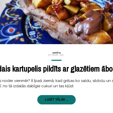
GARŠĪGI
18 Februāris, 2019
ais kartupelis pildīts ar glazētiem āb
s noder vienmēr? It īpaši ziemā, kad gribas ko saldu, sildošu un s
nī, no tā izdalās dabīgie cukuri un tas kļūst
LASĪT TĀLĀK ...