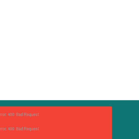
rror: 400: Bad Request
rror: 400: Bad Request