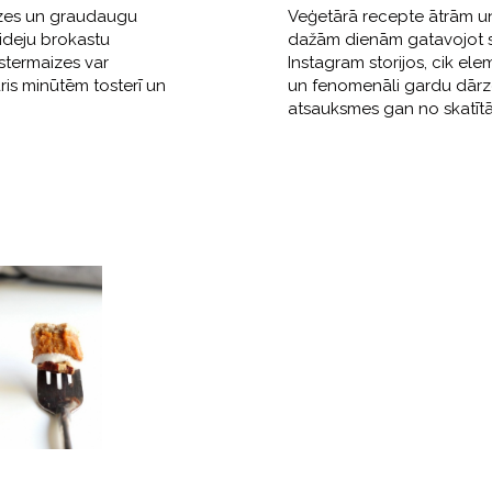
aizes un graudaugu
Veģetārā recepte ātrām u
 ideju brokastu
dažām dienām gatavojot s
ostermaizes var
Instagram storijos, cik ele
ris minūtēm tosterī un
un fenomenāli gardu dārz
atsauksmes gan no skatītā