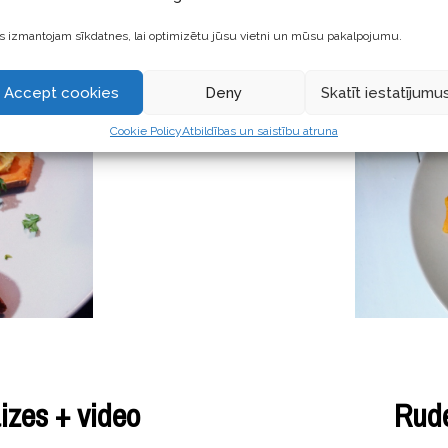
– Kas nepieciešams? –
 izmantojam sīkdatnes, lai optimizētu jūsu vietni un mūsu pakalpojumu.
Accept cookies
Deny
Skatīt iestatījumu
Cookie Policy
Atbildības un saistību atruna
izes + video
Rude