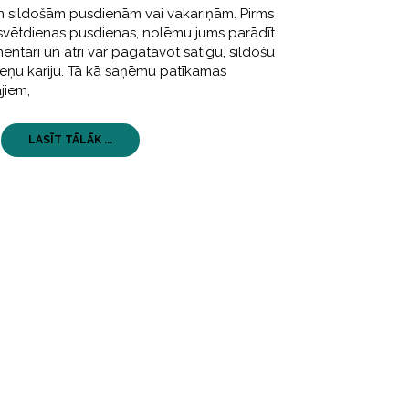
n sildošām pusdienām vai vakariņām. Pirms
vētdienas pusdienas, nolēmu jums parādīt
mentāri un ātri var pagatavot sātīgu, sildošu
eņu kariju. Tā kā saņēmu patīkamas
jiem,
LASĪT TĀLĀK ...