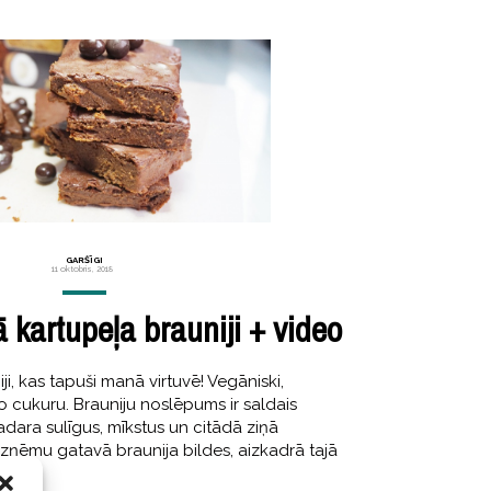
GARŠĪGI
11 oktobris, 2018
ā kartupeļa brauniji + video
ji, kas tapuši manā virtuvē! Vegāniski,
o cukuru. Brauniju noslēpums ir saldais
adara sulīgus, mīkstus un citādā ziņā
uzņēmu gatavā braunija bildes, aizkadrā tajā
sāju