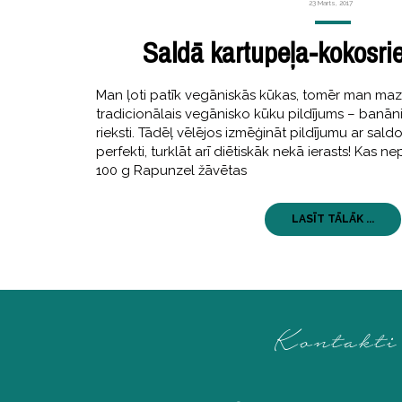
23 Marts, 2017
Saldā kartupeļa-kokosri
Man ļoti patīk vegāniskās kūkas, tomēr man mazl
tradicionālais vegānisko kūku pildījums – banāni
rieksti. Tādēļ vēlējos izmēģināt pildījumu ar sald
perfekti, turklāt arī diētiskāk nekā ierasts! Kas 
100 g Rapunzel žāvētas
LASĪT TĀLĀK ...
Kontakti