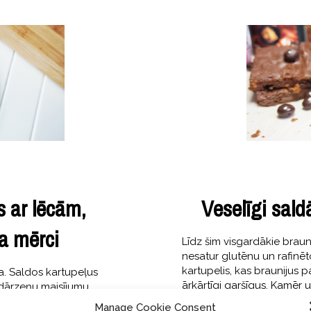
is ar lēcām,
Veselīgi sald
a mērci
Līdz šim visgardākie brauni
nesatur glutēnu un rafinēt
kartupelis, kas braunijus p
ja. Saldos kartupeļus
ārkārtīgi garšīgus. Kamēr 
 dārzeņu maisījumu,
laikā nenoturējos un notie
mērcīti – izdevās
Manage Cookie Consent