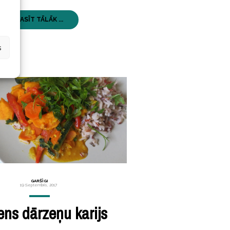
LASĪT TĀLĀK ...
s
GARŠĪGI
19 Septembris, 2017
ns dārzeņu karijs