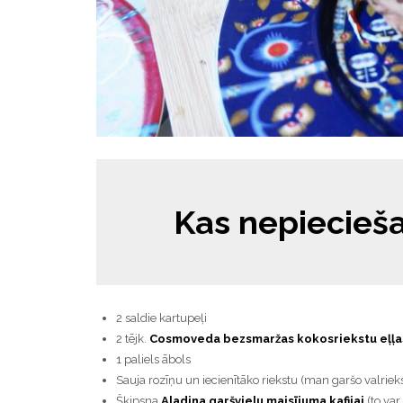
Kas nepiecieš
2 saldie kartupeļi
2 tējk.
Cosmoveda bezsmaržas kokosriekstu eļļa
1 paliels ābols
Sauja rozīņu un iecienītāko riekstu (man garšo valrieks
Šķipsna
Aladina garšvielu maisījuma kafijai
(to var