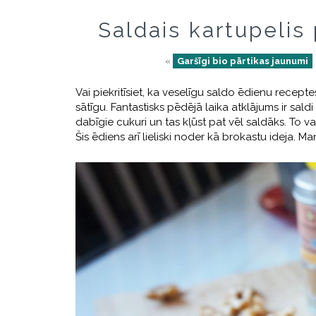
Saldais kartupelis
«
Garšīgi bio pārtikas jaunumi
Vai piekritīsiet, ka veselīgu saldo ēdienu recept
sātīgu. Fantastisks pēdējā laika atklājums ir saldi 
dabīgie cukuri un tas kļūst pat vēl saldāks. To v
Šis ēdiens arī lieliski noder kā brokastu ideja. M