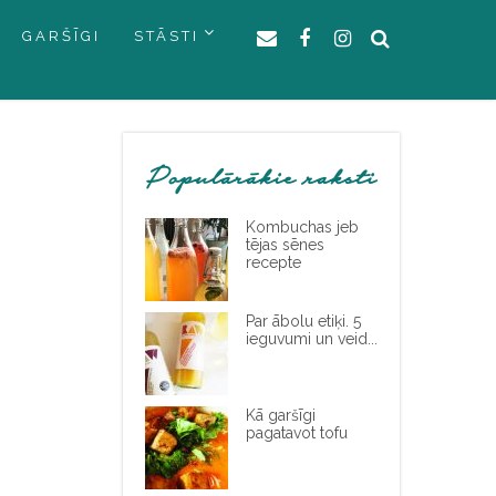
GARŠĪGI
STĀSTI
Populārākie raksti
Kombuchas jeb
tējas sēnes
recepte
Par ābolu etiķi. 5
ieguvumi un veid...
Kā garšīgi
pagatavot tofu