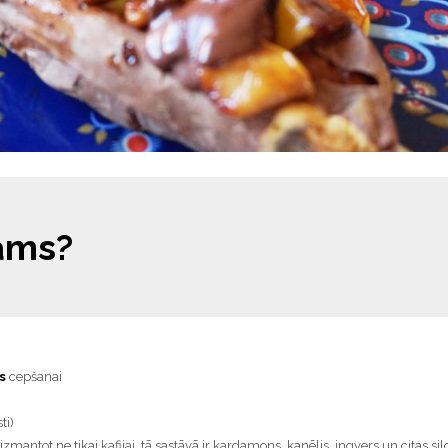
ams?
s
cepšanai
ti)
 izmantot ne tikai kafijai, tā sastāvā ir kardamons, kanēlis, ingvers un citas si