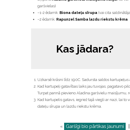
garšvielas)
~1-2 ēdamk.
Biona dateļu sīrupa
(vai cita saldinātāj
~2 ēdamk.
Rapunzel Samba lazdu riekstu krēma
Kas jādara?
Uzkarsē krāsni līdz 190C. Sadursta saldos kartupeļus
Kad kartupeļi gatavības laiks jau tuvojas, pagatavo pil
Turpat pannā pievieno Aladina garšvielu maisījumu, ro
Kad kartupelis gatavs, iegriež tajā viegli ar nazi, lai 
dateļu sīrupa un lazdu riekstu krēma.
«
Garšīgi bio pārtikas jaunumi
|