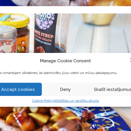
Manage Cookie Consent
 izmantojam sīkdatnes, lai optimizētu jūsu vietni un mūsu pakalpojumu.
Accept cookies
Deny
Skatīt iestatījumu
Cookie Policy
Atbildības un saistību atruna