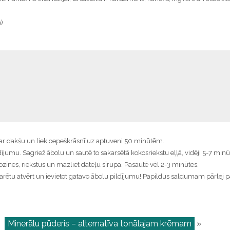
a)
 ar dakšu un liek cepeškrāsnī uz aptuveni 50 minūtēm.
dījumu. Sagriež ābolu un sautē to sakarsētā kokosriekstu eļļā, vidēji 5-7 minū
zīnes, riekstus un mazliet dateļu sīrupa. Pasautē vēl 2-3 minūtes.
to varētu atvērt un ievietot gatavo ābolu pildījumu! Papildus saldumam pārlej p
|
Minerālu pūderis – alternatīva tonālajam krēmam
»