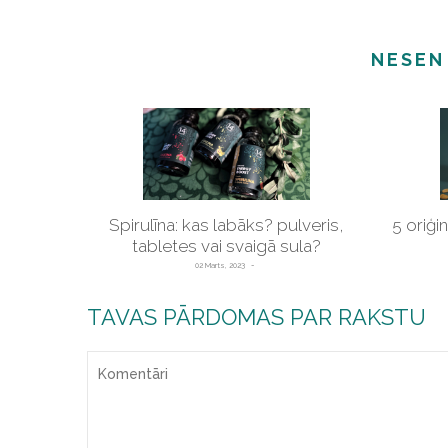
NESEN
Spirulīna: kas labāks? pulveris,
5 oriģi
tabletes vai svaigā sula?
02 Marts, 2023
TAVAS PĀRDOMAS PAR RAKSTU