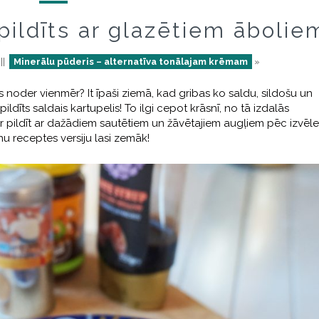
 pildīts ar glazētiem ābolie
||
Minerālu pūderis – alternatīva tonālajam krēmam
»
es noder vienmēr? It īpaši ziemā, kad gribas ko saldu, sildošu un
pildīts saldais kartupelis! To ilgi cepot krāsnī, no tā izdalās
ar pildīt ar dažādiem sautētiem un žāvētajiem augļiem pēc izvēle
anu receptes versiju lasi zemāk!