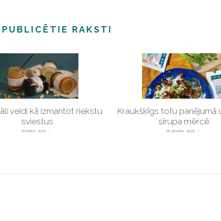
 PUBLICĒTIE RAKSTI
nāli veidi kā izmantot riekstu
Kraukšķīgs tofu panējumā 
sviestus
sīrupa mērcē
18 Marts, 2022
20 Janvāris, 2022