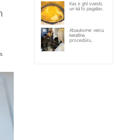
Kas ir ghī sviests
un kā to pagatav...
m
Atsauksme: veicu
keratīna
procedūru...
s.